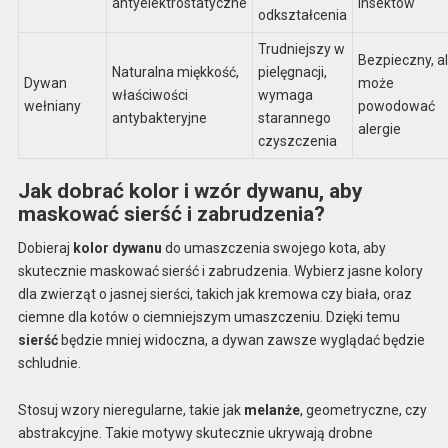
antyelektrostatyczne
insektów
odkształcenia
Trudniejszy w
Bezpieczny, a
Naturalna miękkość,
pielęgnacji,
Dywan
może
właściwości
wymaga
wełniany
powodować
antybakteryjne
starannego
alergie
czyszczenia
Jak dobrać kolor i wzór dywanu, aby
maskować sierść i zabrudzenia?
Dobieraj
kolor dywanu
do umaszczenia swojego kota, aby
skutecznie maskować sierść i zabrudzenia. Wybierz jasne kolory
dla zwierząt o jasnej sierści, takich jak kremowa czy biała, oraz
ciemne dla kotów o ciemniejszym umaszczeniu. Dzięki temu
sierść
będzie mniej widoczna, a dywan zawsze wyglądać będzie
schludnie.
Stosuj wzory nieregularne, takie jak
melanże
, geometryczne, czy
abstrakcyjne. Takie motywy skutecznie ukrywają drobne