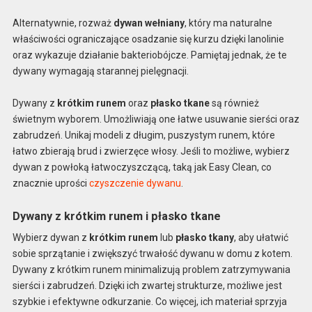
Alternatywnie, rozważ
dywan wełniany
, który ma naturalne
właściwości ograniczające osadzanie się kurzu dzięki lanolinie
oraz wykazuje działanie bakteriobójcze. Pamiętaj jednak, że te
dywany wymagają starannej pielęgnacji.
Dywany z
krótkim runem
oraz
płasko tkane
są również
świetnym wyborem. Umożliwiają one łatwe usuwanie sierści oraz
zabrudzeń. Unikaj modeli z długim, puszystym runem, które
łatwo zbierają brud i zwierzęce włosy. Jeśli to możliwe, wybierz
dywan z powłoką łatwoczyszczącą, taką jak Easy Clean, co
znacznie uprości
czyszczenie dywanu
.
Dywany z krótkim runem i płasko tkane
Wybierz dywan z
krótkim runem
lub
płasko tkany
, aby ułatwić
sobie sprzątanie i zwiększyć trwałość dywanu w domu z kotem.
Dywany z krótkim runem minimalizują problem zatrzymywania
sierści i zabrudzeń. Dzięki ich zwartej strukturze, możliwe jest
szybkie i efektywne odkurzanie. Co więcej, ich materiał sprzyja