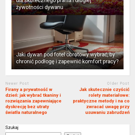
dla skutecznego prania i długiej
żywotności dywanu
Jaki dywan pod fotel obrotowy wybrać, by
chronić podłogę i zapewnić komfort pracy?
Newer Post
Older Post
Firany a prywatność w
Jak skutecznie czyścić
dzień: jak wybrać tkaniny i
rolety materiałowe:
rozwiązania zapewniające
praktyczne metody i na co
dyskrecję bez utraty
zwracać uwagę przy
światła naturalnego
usuwaniu zabrudzeń
Szukaj