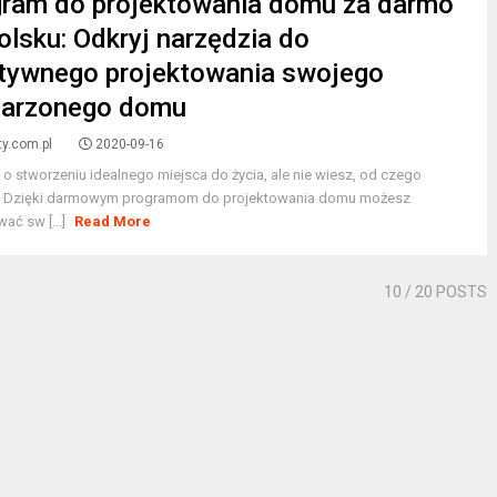
ram do projektowania domu za darmo
olsku: Odkryj narzędzia do
tywnego projektowania swojego
arzonego domu
ty.com.pl
2020-09-16
o stworzeniu idealnego miejsca do życia, ale nie wiesz, od czego
 Dzięki darmowym programom do projektowania domu możesz
wać sw [...]
Read More
10
/ 20 POSTS