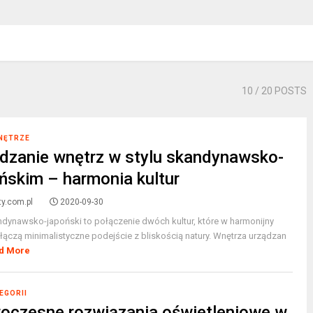
10
/ 20 POSTS
WNĘTRZE
dzanie wnętrz w stylu skandynawsko-
ńskim – harmonia kultur
ty.com.pl
2020-09-30
ndynawsko-japoński to połączenie dwóch kultur, które w harmonijny
ączą minimalistyczne podejście z bliskością natury. Wnętrza urządzan
d More
EGORII
czesne rozwiązania oświetleniowe w