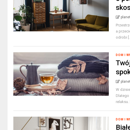
sko
plane
Przestr
a przec
odrobi [.
DOM I 
Twój
spok
plane
W dzisie
Dlatego
relaksu. [
DOM I 
Biał