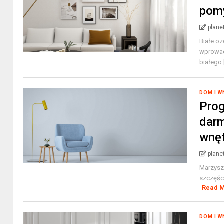
pomy
plane
Białe oz
wprowad
białego [
DOM I 
Prog
dar
wnęt
plane
Marzysz 
szczęści
Read 
DOM I 