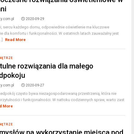
ni
ty.com.pl
2020-09-29
i, sercu każdego domu, odpowiednie oświetlenie ma kluczowe
e dla komfortu i funkcjonalności. W ostatnich latach zauważalny jest
..]
Read More
WNĘTRZE
tulne rozwiązania dla małego
dpokoju
ty.com.pl
2020-09-27
zedpokój często bywa niezagospodarowaną przestrzenią, która nie
przytulności i funkcjonalności. W natłoku codziennych spraw, warto zast
d More
WNĘTRZE
mysłów na wykorzystanie miejsca pod