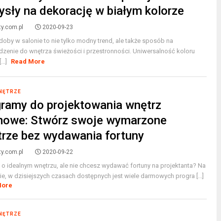
sły na dekorację w białym kolorze
ty.com.pl
2020-09-23
doby w salonie to nie tylko modny trend, ale także sposób na
zenie do wnętrza świeżości i przestronności. Uniwersalność koloru
...]
Read More
WNĘTRZE
ramy do projektowania wnętrz
mowe: Stwórz swoje wymarzone
rze bez wydawania fortuny
ty.com.pl
2020-09-22
o idealnym wnętrzu, ale nie chcesz wydawać fortuny na projektanta? Na
e, w dzisiejszych czasach dostępnych jest wiele darmowych progra [...]
More
WNĘTRZE