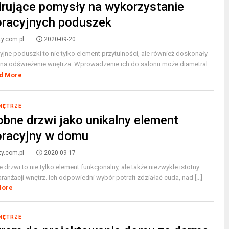
irujące pomysły na wykorzystanie
racyjnych poduszek
ty.com.pl
2020-09-20
jne poduszki to nie tylko element przytulności, ale również doskonały
na odświeżenie wnętrza. Wprowadzenie ich do salonu może diametral
d More
WNĘTRZE
bne drzwi jako unikalny element
oracyjny w domu
ty.com.pl
2020-09-17
drzwi to nie tylko element funkcjonalny, ale także niezwykle istotny
aranżacji wnętrz. Ich odpowiedni wybór potrafi zdziałać cuda, nad [...]
More
WNĘTRZE