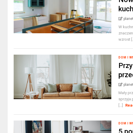
kuch
plane
W kuchn
znaczeni
wzrost [.
DOM I 
Przy
prze
plane
Mały pr
sprzyja 
[...]
Rea
DOM I 
5 po