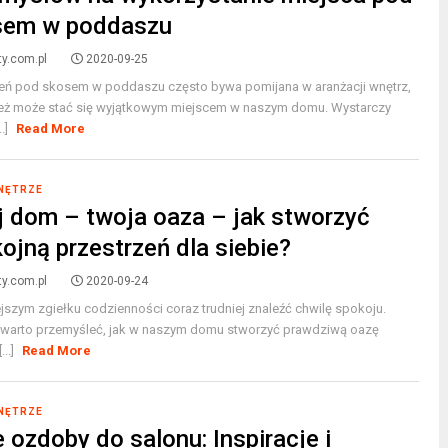
sem w poddaszu
ty.com.pl
2020-09-25
zeń pod skosem w poddaszu często bywa pomijana w aranżacji wnętrz,
ież może stać się wyjątkowym miejscem w naszym domu. Wystarczy
..]
Read More
WNĘTRZE
 dom – twoja oaza – jak stworzyć
ojną przestrzeń dla siebie?
ty.com.pl
2020-09-24
jszym zgiełku codzienności coraz trudniej znaleźć chwilę spokoju.
 warto przemyśleć, jak w naszym domu stworzyć prawdziwą oazę
...]
Read More
WNĘTRZE
e ozdoby do salonu: Inspiracje i