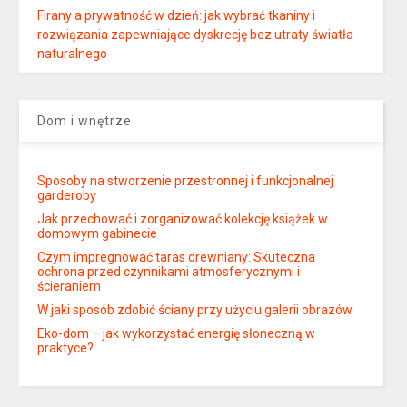
Firany a prywatność w dzień: jak wybrać tkaniny i
rozwiązania zapewniające dyskrecję bez utraty światła
naturalnego
Dom i wnętrze
Sposoby na stworzenie przestronnej i funkcjonalnej
garderoby
Jak przechować i zorganizować kolekcję książek w
domowym gabinecie
Czym impregnować taras drewniany: Skuteczna
ochrona przed czynnikami atmosferycznymi i
ścieraniem
W jaki sposób zdobić ściany przy użyciu galerii obrazów
Eko-dom – jak wykorzystać energię słoneczną w
praktyce?