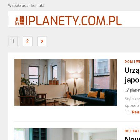
Współpraca i kontakt
1
2
DOM I 
Urzą
japo
plane
Styl ska
sposób ł
[...]
Rea
BEZ KAT
Nowo