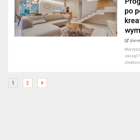
Prog
po p
krea
wym
plane
Marzysz 
zacząć?
zrealizo
1
2