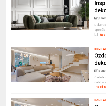
Insp
deko
plane
Dekoracy
sposób 
[...]
Rea
DOM I 
Ozdo
dek
plane
Ozdobne 
detal w 
Read 
DOM I 