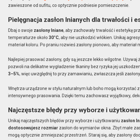
zawieszone od sufitu, co optycznie podniesie pomieszczenie.
Pielęgnacja zasłon lnianych dla trwałości i e
Dbaj o swoje
zasłony lniane
, aby zachowały trwałość i estetykę pr
temperaturze około
30°C
, aby nie uszkodzić włókien. Unikaj agr
materiał koloru. Po praniu rozwieś zasłony pionowo, aby materiał
Najlepiej prasować zasłony, gdy są jeszcze lekko wilgotne. Używaj
pozwoli na delikatne wygładzenie tkaniny bez ryzyka jej uszkodzen
3–5%
, więc uwzględnij to przy zamawianiu, zwłaszcza jeśli zasłony
Wnętrza urządzone w stylu naturalnym lub boho mogą korzystać z e
intensywnego prasowania. Dzięki temu zachowasz wyjątkowy, dekor
Najczęstsze błędy przy wyborze i użytkowan
Unikaj najczęstszych błędów przy wyborze i użytkowaniu
zasłon l
dostosowujesz rozmiar
zasłon do wymiarów okna. Zbyt małe zas
mogą optycznie zmniejszać przestrzeń. Staraj się, aby zasłony doci