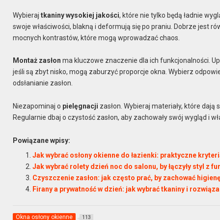
Wybieraj
tkaniny wysokiej jakości
, które nie tylko będą ładnie wyg
swoje właściwości, blakną i deformują się po praniu. Dobrze jest r
mocnych kontrastów, które mogą wprowadzać chaos.
Montaż zasłon
ma kluczowe znaczenie dla ich funkcjonalności. Up
jeśli są zbyt nisko, mogą zaburzyć proporcje okna. Wybierz odpo
odsłanianie zasłon.
Niezapominaj o
pielęgnacji
zasłon. Wybieraj materiały, które dają 
Regularnie dbaj o czystość zasłon, aby zachowały swój wygląd i wł
Powiązane wpisy:
Jak wybrać osłony okienne do łazienki: praktyczne kryteri
Jak wybrać rolety dzień noc do salonu, by łączyły styl z f
Czyszczenie zasłon: jak często prać, by zachować higien
Firany a prywatność w dzień: jak wybrać tkaniny i rozwiąz
Okna osłony okienne
113