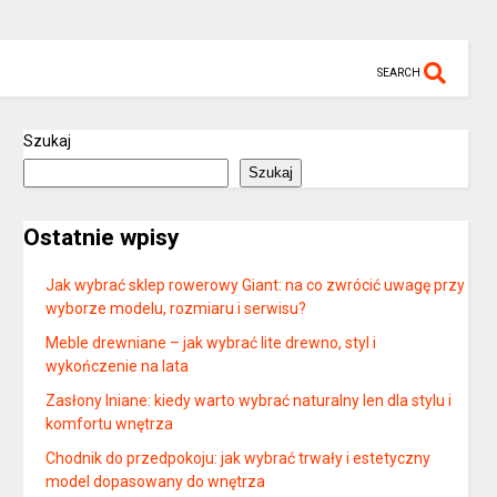
SEARCH
Szukaj
Szukaj
Ostatnie wpisy
Jak wybrać sklep rowerowy Giant: na co zwrócić uwagę przy
wyborze modelu, rozmiaru i serwisu?
Meble drewniane – jak wybrać lite drewno, styl i
wykończenie na lata
Zasłony lniane: kiedy warto wybrać naturalny len dla stylu i
komfortu wnętrza
Chodnik do przedpokoju: jak wybrać trwały i estetyczny
model dopasowany do wnętrza