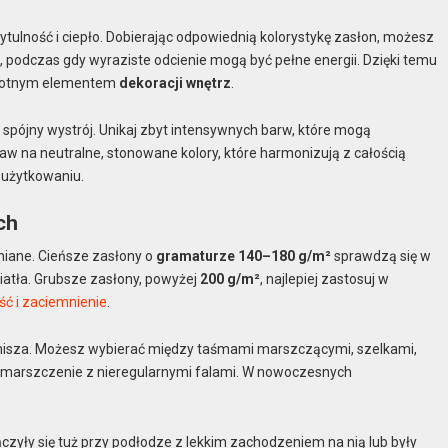
zytulność i ciepło. Dobierając odpowiednią kolorystykę zasłon, możesz
, podczas gdy wyraziste odcienie mogą być pełne energii. Dzięki temu
 istotnym elementem
dekoracji wnętrz
.
spójny wystrój. Unikaj zbyt intensywnych barw, które mogą
w na neutralne, stonowane kolory, które harmonizują z całością
 użytkowaniu.
ch
niane. Cieńsze zasłony o
gramaturze 140–180 g/m²
sprawdzą się w
wiatła. Grubsze zasłony, powyżej
200 g/m²
, najlepiej zastosuj w
ć i zaciemnienie
.
karnisza. Możesz wybierać między taśmami marszczącymi, szelkami,
ze marszczenie z nieregularnymi falami. W nowoczesnych
ńczyły się tuż przy podłodze z lekkim zachodzeniem na nią lub były