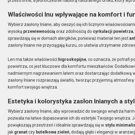
przestronne, a jednocześnie nabiorą naturalnego uroku, który wpr
Właściwości lnu wpływające na komfort i fu
Wybierz zasłony lniane, aby cieszyć się ich licznymi właściwościami
wysoką
przewiewnością
oraz zdolnością do
cyrkulacji powietrza
sprawdzają się w domach alergików, ponieważ materiał ten jest
an
zasłony lniane nie przyciągają kurzu, co ułatwia utrzymanie zdro
Len ma także właściwości
higroskopijne
, co oznacza, że potrafi p
powietrza, co jest kluczowe dla komfortu mieszkańców. Dodatkowo, 
nadmiernym nagrzewaniem latem oraz dostarczając dodatkową warst
zasłony lniane rozpraszają światło, tworząc przyjemną atmosferę 
komfort swojego wnętrza.
Estetyka i kolorystyka zasłon lnianych a sty
Wybierz zasłony lniane, aby wprowadzić do swojego wnętrza harmo
pozwala na łatwe dopasowanie ich do estetyki Twojego wnętrza. Ja
powiększają przestrzeń i idealnie sprawdzają się w
stylu minimal
jak
granat
czy
butelkowa zieleń
, dodają głębi i elegancji w aranża