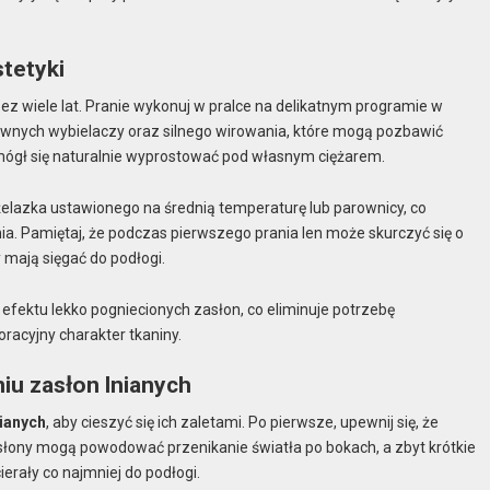
stetyki
zez wiele lat. Pranie wykonuj w pralce na delikatnym programie w
esywnych wybielaczy oraz silnego wirowania, które mogą pozbawić
 mógł się naturalnie wyprostować pod własnym ciężarem.
 żelazka ustawionego na średnią temperaturę lub parownicy, co
ia. Pamiętaj, że podczas pierwszego prania len może skurczyć się o
 mają sięgać do podłogi.
fektu lekko pogniecionych zasłon, co eliminuje potrzebę
acyjny charakter tkaniny.
iu zasłon lnianych
nianych
, aby cieszyć się ich zaletami. Po pierwsze, upewnij się, że
łony mogą powodować przenikanie światła po bokach, a zbyt krótkie
erały co najmniej do podłogi.