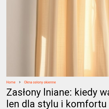
Home
Okna osłony okienne
Zasłony lniane: kiedy w
len dla stylu i komfort