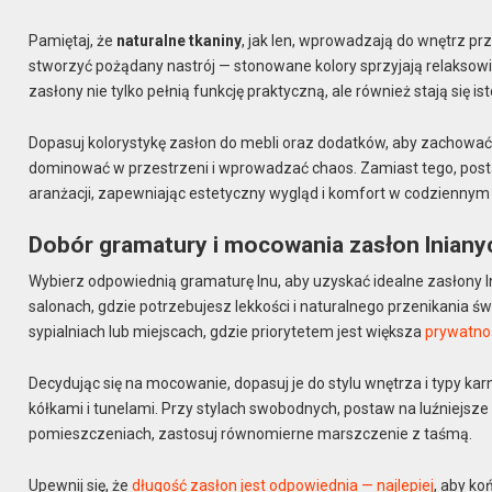
Pamiętaj, że
naturalne tkaniny
, jak len, wprowadzają do wnętrz pr
stworzyć pożądany nastrój — stonowane kolory sprzyjają relaksowi
zasłony nie tylko pełnią funkcję praktyczną, ale również stają się
Dopasuj kolorystykę zasłon do mebli oraz dodatków, aby zachować 
dominować w przestrzeni i wprowadzać chaos. Zamiast tego, posta
aranżacji, zapewniając estetyczny wygląd i komfort w codziennym
Dobór gramatury i mocowania zasłon lniany
Wybierz odpowiednią gramaturę lnu, aby uzyskać idealne zasłony l
salonach, gdzie potrzebujesz lekkości i naturalnego przenikania ś
sypialniach lub miejscach, gdzie priorytetem jest większa
prywatnoś
Decydując się na mocowanie, dopasuj je do stylu wnętrza i typy 
kółkami i tunelami. Przy stylach swobodnych, postaw na luźniejs
pomieszczeniach, zastosuj równomierne marszczenie z taśmą.
Upewnij się, że
długość zasłon jest odpowiednia — najlepiej
, aby ko