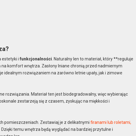
za?
 estetyki i
funkcjonalności
. Naturalny len to materiał, który **reguluje
a na komfort wnętrza. Zasłony lniane chronią przed nadmiernym
 je idealnym rozwiązaniem na zarówno letnie upały, jak i zimowe
zne rozwiązania. Materiał ten jest biodegradowalny, więc wybierając
oskonale zestarzeją się z czasem, zyskując na miękkości i
ch pomieszczeniach. Zestawiaj je z delikatnymi
firanami lub roletami,
 Dzięki temu wnętrza będą wyglądać na bardziej przytulne i