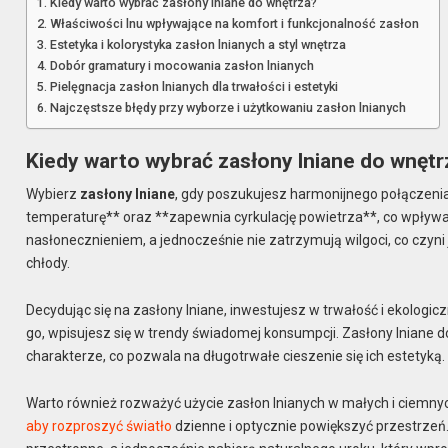
Kiedy warto wybrać zasłony lniane do wnętrza?
Właściwości lnu wpływające na komfort i funkcjonalność zasłon
Estetyka i kolorystyka zasłon lnianych a styl wnętrza
Dobór gramatury i mocowania zasłon lnianych
Pielęgnacja zasłon lnianych dla trwałości i estetyki
Najczęstsze błędy przy wyborze i użytkowaniu zasłon lnianych
Kiedy warto wybrać zasłony lniane do wnętr
Wybierz
zasłony lniane
, gdy poszukujesz harmonijnego połączenia
temperaturę** oraz **zapewnia cyrkulację powietrza**, co wpływ
nasłonecznieniem, a jednocześnie nie zatrzymują wilgoci, co czyni
chłody.
Decydując się na zasłony lniane, inwestujesz w trwałość i ekologic
go, wpisujesz się w trendy świadomej konsumpcji. Zasłony lniane d
charakterze, co pozwala na długotrwałe cieszenie się ich estetyką.
Warto również rozważyć użycie zasłon lnianych w małych i ciemny
aby rozproszyć światło
dzienne i optycznie powiększyć przestrzeń.