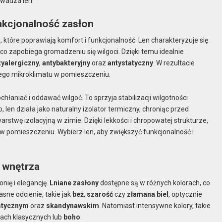
owadza len.
nkcjonalność zasłon
, które poprawiają komfort i funkcjonalność. Len charakteryzuje się
, co zapobiega gromadzeniu się wilgoci. Dzięki temu idealnie
tyalergiczny
,
antybakteryjny
oraz
antystatyczny
. W rezultacie
wego mikroklimatu w pomieszczeniu.
ochłaniać i oddawać wilgoć. To sprzyja stabilizacji wilgotności
len działa jako naturalny izolator termiczny, chroniąc przed
wę izolacyjną w zimie. Dzięki lekkości i chropowatej strukturze,
w pomieszczeniu. Wybierz len, aby zwiększyć funkcjonalność i
l wnętrza
nię i elegancję.
Lniane zasłony
dostępne są w różnych kolorach, co
sne odcienie, takie jak
beż
,
szarość
czy
złamana biel
, optycznie
istycznym
oraz
skandynawskim
. Natomiast intensywne kolory, takie
cjach klasycznych lub
boho
.