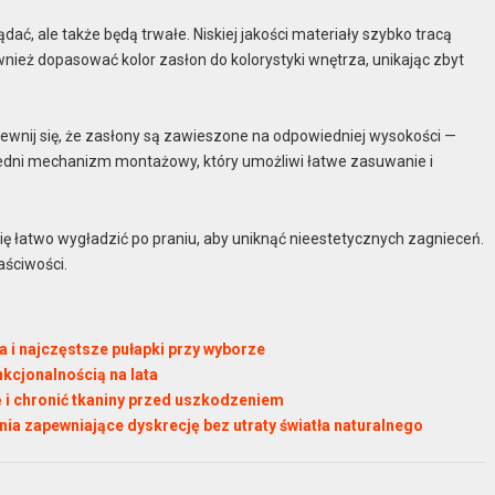
lądać, ale także będą trwałe. Niskiej jakości materiały szybko tracą
ównież dopasować kolor zasłon do kolorystyki wnętrza, unikając zbyt
ewnij się, że zasłony są zawieszone na odpowiedniej wysokości —
wiedni mechanizm montażowy, który umożliwi łatwe zasuwanie i
się łatwo wygładzić po praniu, aby uniknąć nieestetycznych zagnieceń.
aściwości.
a i najczęstsze pułapki przy wyborze
unkcjonalnością na lata
ę i chronić tkaniny przed uszkodzeniem
ania zapewniające dyskrecję bez utraty światła naturalnego