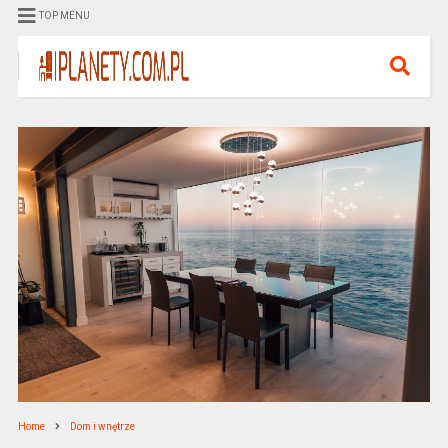
TOP MENU
Home
Dom i wnętrze