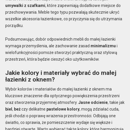
umywalki z szafkami
, które zapewniają dodatkowe miejsce do
przechowywania. Meble tego typu pozwalają skutecznie ukryć
wszelkie akcesoria łazienkowe, co przyczynia się do utrzymania
porządku.
Podsumowując, dobór odpowiednich mebli do małej łazienki
wymaga przemyślenia, ale zachowanie zasad
minimalizmu
i
wielofunkcyjności pomoże stworzyć praktyczną oraz stylową
przestrzeń, która będzie cieszyć oko użytkowników.
Jakie kolory i materiały wybrać do małej
łazienki z oknem?
Wybór kolorów i materiałów do małej łazienki z oknem ma
kluczowe znaczenie dla optycznego powiększenia przestrzeni
oraz stworzenia przyjemnej atmosfery.
Jasne odcienie
, takie jak
biel
,
beż
czy delikatne
pastelowe kolory
, mogą zdziałać cuda,
jeśli chodzi o poprawę wrażenia przestronności. Odbijają one
światło, co sprawia, że pomieszczenie wydaje się większe i
bardziej otwarte. Warto wybierać także kolory, które harmonizują