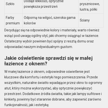
Dodaje lekkości, optycznie
Szkło
prysznicowe,
powiększa przestrzeń
lustra, półki
Farby
Odporną na wilgoć, szeroka gama
Ściany
premium
kolorów
Decydując się na odpowiednie kolory i materiały, warto również
wziąć pod uwagę ogólny styl, jaki chcemy osiągnąć w łazience.
Ostateczny wybór powinien być spójny z resztą domu oraz
odpowiadać naszym indywidualnym gustom.
Jakie oświetlenie sprawdzi się w małej
łazience z oknem?
W małej łazience z oknem, odpowiednie oświetlenie jest
kluczowe dla komfortu i estetyki tego pomieszczenia. Przede
wszystkim, naturalne światło wpadające przez okno to ogromny
atut, który można wykorzystać, aby optycznie powiększyć
przestrzeń. Dodatkowe źródła światła, takie jak lampy sufitowe i
kinkiety, powinny być starannie dobrane, aby zapewnić zarówno
funkcjonalność, jak i estetykę.