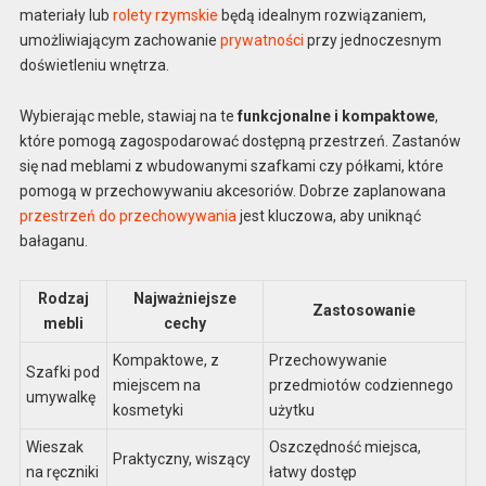
materiały lub
rolety rzymskie
będą idealnym rozwiązaniem,
umożliwiającym zachowanie
prywatności
przy jednoczesnym
doświetleniu wnętrza.
Wybierając meble, stawiaj na te
funkcjonalne i kompaktowe
,
które pomogą zagospodarować dostępną przestrzeń. Zastanów
się nad meblami z wbudowanymi szafkami czy półkami, które
pomogą w przechowywaniu akcesoriów. Dobrze zaplanowana
przestrzeń do przechowywania
jest kluczowa, aby uniknąć
bałaganu.
Rodzaj
Najważniejsze
Zastosowanie
mebli
cechy
Kompaktowe, z
Przechowywanie
Szafki pod
miejscem na
przedmiotów codziennego
umywalkę
kosmetyki
użytku
Wieszak
Oszczędność miejsca,
Praktyczny, wiszący
na ręczniki
łatwy dostęp