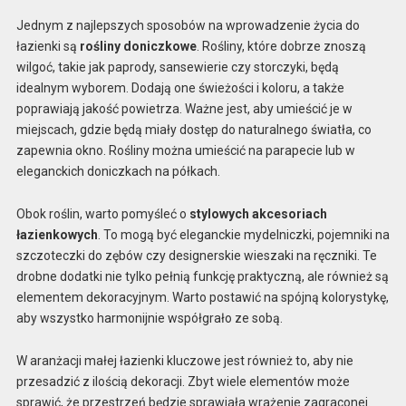
Jednym z najlepszych sposobów na wprowadzenie życia do
łazienki są
rośliny doniczkowe
. Rośliny, które dobrze znoszą
wilgoć, takie jak paprody, sansewierie czy storczyki, będą
idealnym wyborem. Dodają one świeżości i koloru, a także
poprawiają jakość powietrza. Ważne jest, aby umieścić je w
miejscach, gdzie będą miały dostęp do naturalnego światła, co
zapewnia okno. Rośliny można umieścić na parapecie lub w
eleganckich doniczkach na półkach.
Obok roślin, warto pomyśleć o
stylowych akcesoriach
łazienkowych
. To mogą być eleganckie mydelniczki, pojemniki na
szczoteczki do zębów czy designerskie wieszaki na ręczniki. Te
drobne dodatki nie tylko pełnią funkcję praktyczną, ale również są
elementem dekoracyjnym. Warto postawić na spójną kolorystykę,
aby wszystko harmonijnie współgrało ze sobą.
W aranżacji małej łazienki kluczowe jest również to, aby nie
przesadzić z ilością dekoracji. Zbyt wiele elementów może
sprawić, że przestrzeń będzie sprawiała wrażenie zagraconej.