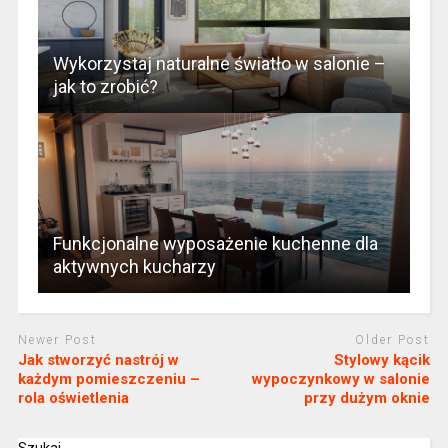
Wykorzystaj naturalne światło w salonie –
jak to zrobić?
Funkcjonalne wyposażenie kuchenne dla
aktywnych kucharzy
Newer Post
Older Post
Jak stworzyć nastrój w
Stylowy kącik
każdym pomieszczeniu –
wypoczynkowy w salonie
rola oświetlenia
przy dużym oknie