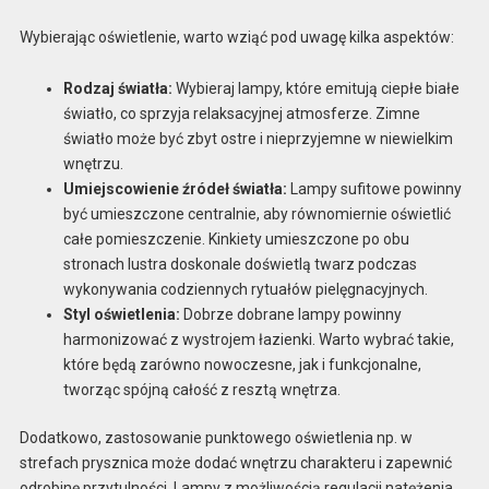
Wybierając oświetlenie, warto wziąć pod uwagę kilka aspektów:
Rodzaj światła:
Wybieraj lampy, które emitują ciepłe białe
światło, co sprzyja relaksacyjnej atmosferze. Zimne
światło może być zbyt ostre i nieprzyjemne w niewielkim
wnętrzu.
Umiejscowienie źródeł światła:
Lampy sufitowe powinny
być umieszczone centralnie, aby równomiernie oświetlić
całe pomieszczenie. Kinkiety umieszczone po obu
stronach lustra doskonale doświetlą twarz podczas
wykonywania codziennych rytuałów pielęgnacyjnych.
Styl oświetlenia:
Dobrze dobrane lampy powinny
harmonizować z wystrojem łazienki. Warto wybrać takie,
które będą zarówno nowoczesne, jak i funkcjonalne,
tworząc spójną całość z resztą wnętrza.
Dodatkowo, zastosowanie punktowego oświetlenia np. w
strefach prysznica może dodać wnętrzu charakteru i zapewnić
odrobinę przytulności. Lampy z możliwością regulacji natężenia