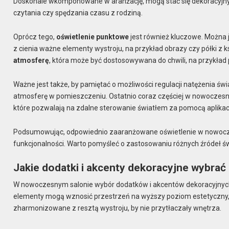
Doskonale wkomponowane w aranżację, mogą stać się dekoracyjny
czytania czy spędzania czasu z rodziną.
Oprócz tego,
oświetlenie punktowe
jest również kluczowe. Można 
z cienia ważne elementy wystroju, na przykład obrazy czy półki z
atmosferę
, która może być dostosowywana do chwili, na przykład 
Ważne jest także, by pamiętać o możliwości regulacji natężenia św
atmosferę w pomieszczeniu. Ostatnio coraz częściej w nowoczesn
które pozwalają na zdalne sterowanie światłem za pomocą aplikacj
Podsumowując, odpowiednio zaaranżowane oświetlenie w nowoczesn
funkcjonalności. Warto pomyśleć o zastosowaniu różnych źródeł św
Jakie dodatki i akcenty dekoracyjne wybra
W nowoczesnym salonie wybór dodatków i akcentów dekoracyjnych
elementy mogą wznosić przestrzeń na wyższy poziom estetyczny, na
zharmonizowane z resztą wystroju, by nie przytłaczały wnętrza.