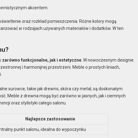
dernistycznym akcentem.
 oświetlenie oraz rozkład pomieszczenia. Różne kolory mogą
aaranżować w rodzajach używanych materiałów i dodatków. W ten
nu?
ły
zarówno funkcjonalne, jak i estetyczne
. W nowoczesnym designie
stronnej i harmonijnej przestrzeni. Meble o prostych liniach,
.
ralne surowce, takie jak drewno, skóra czy metal, są doskonałym
ść. Meble z drewna mogą być zarówno w jasnych, jak i ciemnych
ncji oraz stylistyki całego salonu.
Najlepsze zastosowanie
ntralny punkt salonu, idealna do wypoczynku