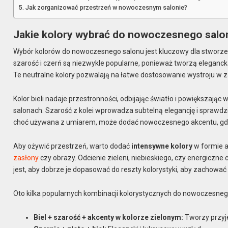
Jak zorganizować przestrzeń w nowoczesnym salonie?
Jakie kolory wybrać do nowoczesnego salo
Wybór kolorów do nowoczesnego salonu jest kluczowy dla stworzen
szarość i czerń są niezwykle popularne, ponieważ tworzą eleganck
Te neutralne kolory pozwalają na łatwe dostosowanie wystroju w z
Kolor bieli nadaje przestronności, odbijając światło i powiększają
salonach. Szarość z kolei wprowadza subtelną elegancję i sprawdzi
choć używana z umiarem, może dodać nowoczesnego akcentu, gdy p
Aby ożywić przestrzeń, warto dodać
intensywne kolory
w formie a
zasłony
czy obrazy. Odcienie zieleni, niebieskiego, czy energicz
jest, aby dobrze je dopasować do reszty kolorystyki, aby zachować
Oto kilka popularnych kombinacji kolorystycznych do nowoczesneg
Biel + szarość + akcenty w kolorze zielonym:
Tworzy przyj