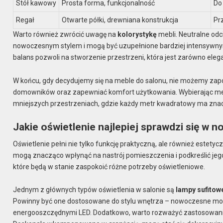
Stół kawowy
Prosta forma, funkcjonalność
Do
Regał
Otwarte półki, drewniana konstrukcja
Pr
Warto również zwrócić uwagę na
kolorystykę
mebli. Neutralne odci
nowoczesnym stylem i mogą być uzupełnione bardziej intensywnym
balans pozwoli na stworzenie przestrzeni, która jest zarówno elegan
W końcu, gdy decydujemy się na meble do salonu, nie możemy za
domowników oraz zapewniać komfort użytkowania. Wybierając mebl
mniejszych przestrzeniach, gdzie każdy metr kwadratowy ma zna
Jakie oświetlenie najlepiej sprawdzi się w
Oświetlenie pełni nie tylko funkcję praktyczną, ale również este
mogą znacząco wpłynąć na nastrój pomieszczenia i podkreślić jeg
które będą w stanie zaspokoić różne potrzeby oświetleniowe.
Jednym z głównych typów oświetlenia w salonie są
lampy sufitow
Powinny być one dostosowane do stylu wnętrza – nowoczesne mod
energooszczędnymi LED. Dodatkowo, warto rozważyć zastosowan