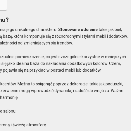
nu?
ia jego unikalnego charakteru.
Stonowane odcienie
takie jak biel,
ą bazę, która komponuje się z różnorodnymi stylami mebli i dodatków.
ależności od zmieniających się trendów.
c wizualnie pomieszczenie, co jest szczególnie korzystne w mniejszych
 się jako idealna baza do nakładania dodatkowych kolorów. Czerń,
ojawia się na przykład w postaci mebli lub dodatków.
kcentów. Można to osiągnąć poprzez dekoracje, takie jak poduszki,
ne czerwienie mogą wprowadzić dynamikę i radość do wnętrza. Ważne
 harmonię.
o salonu:
emną i świeżą atmosferę.