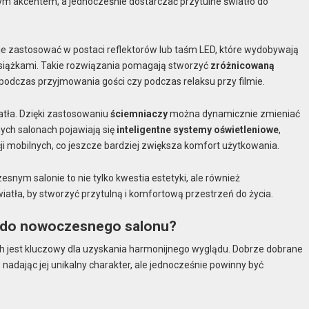
m akcentem, a jednocześnie dostarczać przytulne światło do
je zastosować w postaci reflektorów lub taśm LED, które wydobywają
 książkami. Takie rozwiązania pomagają stworzyć
zróżnicowaną
podczas przyjmowania gości czy podczas relaksu przy filmie.
iatła. Dzięki zastosowaniu
ściemniaczy
można dynamicznie zmieniać
ych salonach pojawiają się
inteligentne systemy oświetleniowe
,
i mobilnych, co jeszcze bardziej zwiększa komfort użytkowania.
ym salonie to nie tylko kwestia estetyki, ale również
iatła, by stworzyć przytulną i komfortową przestrzeń do życia.
ć do nowoczesnego salonu?
 jest kluczowy dla uzyskania harmonijnego wyglądu. Dobrze dobrane
dając jej unikalny charakter, ale jednocześnie powinny być