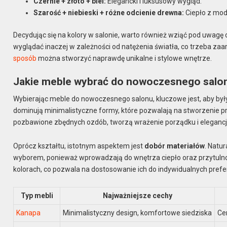
Czernie + złoto + biel:
Elegancki i luksusowy wygląd.
Szarość + niebieski + różne odcienie drewna:
Ciepło z mo
Decydując się na kolory w salonie, warto również wziąć pod uwagę
wyglądać inaczej w zależności od natężenia światła, co trzeba z
sposób
można stworzyć naprawdę unikalne i stylowe wnętrze.
Jakie meble wybrać do nowoczesnego salo
Wybierając meble do nowoczesnego salonu, kluczowe jest, aby by
dominują minimalistyczne formy, które pozwalają na stworzenie prze
pozbawione zbędnych ozdób, tworzą wrażenie porządku i elegancji
Oprócz kształtu, istotnym aspektem jest
dobór materiałów
. Natu
wyborem, ponieważ wprowadzają do wnętrza ciepło oraz przytulno
kolorach, co pozwala na dostosowanie ich do indywidualnych prefere
Typ mebli
Najważniejsze cechy
Kanapa
Minimalistyczny design, komfortowe siedziska
Ce