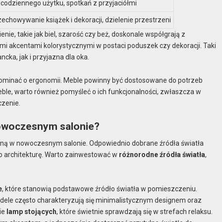
 codziennego użytku, spotkań z przyjaciółmi
zechowywanie książek i dekoracji, dzielenie przestrzeni
enie, takie jak biel, szarość czy beż, doskonale współgrają z
i akcentami kolorystycznymi w postaci poduszek czy dekoracji. Taki
cka, jak i przyjazna dla oka.
pominać o ergonomii. Meble powinny być dostosowane do potrzeb
e, warto również pomyśleć o ich funkcjonalności, zwłaszcza w
czenie.
 nowoczesnym salonie?
tyczną w nowoczesnym salonie. Odpowiednio dobrane źródła światła
o architekturę. Warto zainwestować w
różnorodne źródła światła
,
e
, które stanowią podstawowe źródło światła w pomieszczeniu.
ele często charakteryzują się minimalistycznym designem oraz
ie
lamp stojących
, które świetnie sprawdzają się w strefach relaksu.