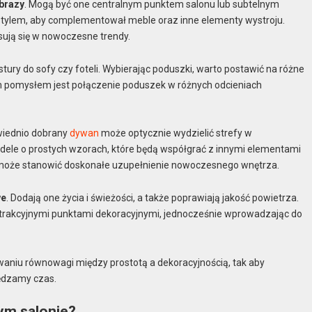
brazy
. Mogą być one centralnym punktem salonu lub subtelnym
i stylem, aby complementował meble oraz inne elementy wystroju.
isują się w nowoczesne trendy.
stury do sofy czy foteli. Wybierając poduszki, warto postawić na różne
m pomysłem jest połączenie poduszek w różnych odcieniach
wiednio dobrany
dywan
może optycznie wydzielić strefy w
modele o prostych wzorach, które będą współgrać z innymi elementami
i może stanowić doskonałe uzupełnienie nowoczesnego wnętrza.
we
. Dodają one życia i świeżości, a także poprawiają jakość powietrza.
 atrakcyjnymi punktami dekoracyjnymi, jednocześnie wprowadzając do
aniu równowagi między prostotą a dekoracyjnością, tak aby
pędzamy czas.
ym salonie?