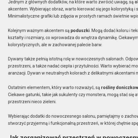
Jednym z głównych dodatków, na które warto zwrócić uwagę, są
o
akcentem. Wybierając obraz, warto kierować się jego kolorystyką 
Minimalistyczne grafiki lub zdjęcia w prostych ramach świetnie wp
Kolejnym ważnym akcentem są
poduszki
. Mogą dodać koloru i tek
kształty i rozmiary, co wprowadza do wnętrza dynamikę. Ciekawy
kolorystycznych, ale w zachowanej palecie barw.
Dywany także pełnią istotną rolę w nowoczesnych salonach. Odpo
przestrzeni, a także nadać ciepła i przytulności. Warto wybierać 
aranżacji. Dywan w neutralnych kolorach z delikatnymi akcentam
Ostatnim elementem, który warto rozważyć, są
rośliny doniczko
Ciekawe gatunki, takie jak sukulenty czy monstera, mogą stać się
przestrzeni nieco zieleni.
Wybierając dodatki do nowoczesnego salonu, pamiętajmy o zachow
stworzyć przyjemną i funkcjonalną przestrzeń, w której chętnie s
Jak zorganizować przestrzeń w nowoczesn