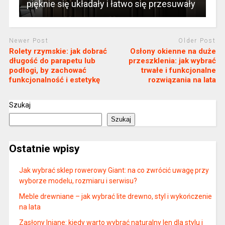
pięknie się układały i łatwo się przesuwały
Newer Post
Older Post
Rolety rzymskie: jak dobrać
Osłony okienne na duże
długość do parapetu lub
przeszklenia: jak wybrać
podłogi, by zachować
trwałe i funkcjonalne
funkcjonalność i estetykę
rozwiązania na lata
Szukaj
Szukaj
Ostatnie wpisy
Jak wybrać sklep rowerowy Giant: na co zwrócić uwagę przy
wyborze modelu, rozmiaru i serwisu?
Meble drewniane – jak wybrać lite drewno, styl i wykończenie
na lata
Zasłony lniane: kiedy warto wybrać naturalny len dla stylu i