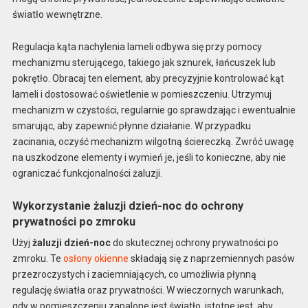
światło wewnętrzne.
Regulacja kąta nachylenia lameli odbywa się przy pomocy
mechanizmu sterującego, takiego jak sznurek, łańcuszek lub
pokrętło. Obracaj ten element, aby precyzyjnie kontrolować kąt
lameli i dostosować oświetlenie w pomieszczeniu. Utrzymuj
mechanizm w czystości, regularnie go sprawdzając i ewentualnie
smarując, aby zapewnić płynne działanie. W przypadku
zacinania, oczyść mechanizm wilgotną ściereczką. Zwróć uwagę
na uszkodzone elementy i wymień je, jeśli to konieczne, aby nie
ograniczać funkcjonalności żaluzji.
Wykorzystanie żaluzji dzień-noc do ochrony
prywatności po zmroku
Użyj
żaluzji dzień-noc
do skutecznej ochrony prywatności po
zmroku. Te
osłony okienne
składają się z naprzemiennych pasów
przezroczystych i zaciemniających, co umożliwia płynną
regulację światła oraz prywatności. W wieczornych warunkach,
gdy w pomieszczeniu zapalone jest światło, istotne jest, aby