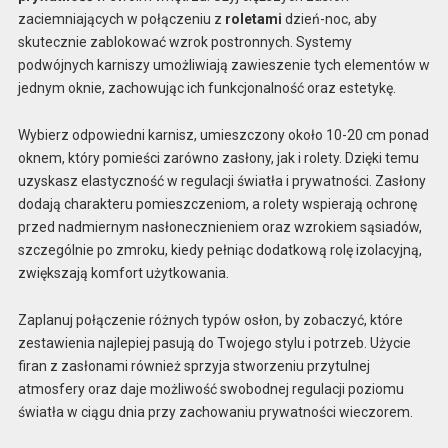
zaciemniających w połączeniu z
roletami
dzień-noc, aby
skutecznie zablokować wzrok postronnych. Systemy
podwójnych karniszy umożliwiają zawieszenie tych elementów w
jednym oknie, zachowując ich funkcjonalność oraz estetykę.
Wybierz odpowiedni karnisz, umieszczony około 10-20 cm ponad
oknem, który pomieści zarówno zasłony, jak i rolety. Dzięki temu
uzyskasz elastyczność w regulacji światła i prywatności. Zasłony
dodają charakteru pomieszczeniom, a rolety wspierają ochronę
przed nadmiernym nasłonecznieniem oraz wzrokiem sąsiadów,
szczególnie po zmroku, kiedy pełniąc dodatkową rolę izolacyjną,
zwiększają komfort użytkowania.
Zaplanuj połączenie różnych typów osłon, by zobaczyć, które
zestawienia najlepiej pasują do Twojego stylu i potrzeb. Użycie
firan z zasłonami również sprzyja stworzeniu przytulnej
atmosfery oraz daje możliwość swobodnej regulacji poziomu
światła w ciągu dnia przy zachowaniu prywatności wieczorem.