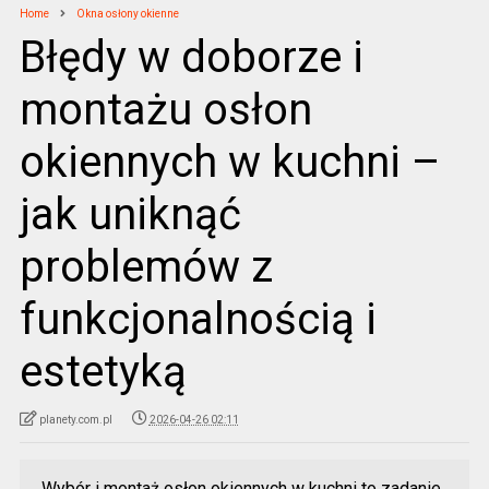
Home
Okna osłony okienne
Błędy w doborze i
montażu osłon
okiennych w kuchni –
jak uniknąć
problemów z
funkcjonalnością i
estetyką
planety.com.pl
2026-04-26 02:11
Wybór i montaż osłon okiennych w kuchni to zadanie,