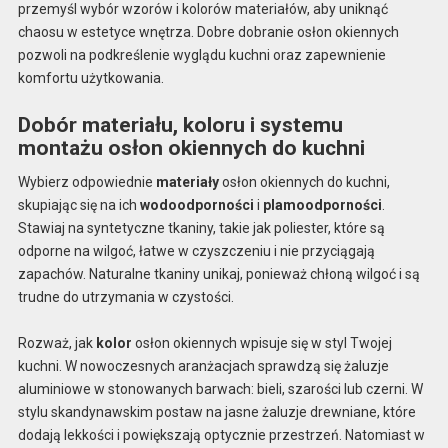
przemyśl wybór wzorów i kolorów materiałów, aby uniknąć
chaosu w estetyce wnętrza. Dobre dobranie osłon okiennych
pozwoli na podkreślenie wyglądu kuchni oraz zapewnienie
komfortu użytkowania.
Dobór materiału, koloru i systemu
montażu osłon okiennych do kuchni
Wybierz odpowiednie
materiały
osłon okiennych do kuchni,
skupiając się na ich
wodoodporności
i
plamoodporności
.
Stawiaj na syntetyczne tkaniny, takie jak poliester, które są
odporne na wilgoć, łatwe w czyszczeniu i nie przyciągają
zapachów. Naturalne tkaniny unikaj, ponieważ chłoną wilgoć i są
trudne do utrzymania w czystości.
Rozważ, jak
kolor
osłon okiennych wpisuje się w styl Twojej
kuchni. W nowoczesnych aranżacjach sprawdzą się żaluzje
aluminiowe w stonowanych barwach: bieli, szarości lub czerni. W
stylu skandynawskim postaw na jasne żaluzje drewniane, które
dodają lekkości i powiększają optycznie przestrzeń. Natomiast w