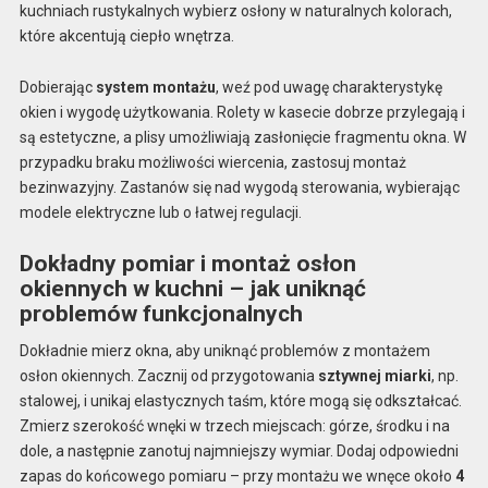
kuchniach rustykalnych wybierz osłony w naturalnych kolorach,
które akcentują ciepło wnętrza.
Dobierając
system montażu
, weź pod uwagę charakterystykę
okien i wygodę użytkowania. Rolety w kasecie dobrze przylegają i
są estetyczne, a plisy umożliwiają zasłonięcie fragmentu okna. W
przypadku braku możliwości wiercenia, zastosuj montaż
bezinwazyjny. Zastanów się nad wygodą sterowania, wybierając
modele elektryczne lub o łatwej regulacji.
Dokładny pomiar i montaż osłon
okiennych w kuchni – jak uniknąć
problemów funkcjonalnych
Dokładnie mierz okna, aby uniknąć problemów z montażem
osłon okiennych. Zacznij od przygotowania
sztywnej miarki
, np.
stalowej, i unikaj elastycznych taśm, które mogą się odkształcać.
Zmierz szerokość wnęki w trzech miejscach: górze, środku i na
dole, a następnie zanotuj najmniejszy wymiar. Dodaj odpowiedni
zapas do końcowego pomiaru – przy montażu we wnęce około
4