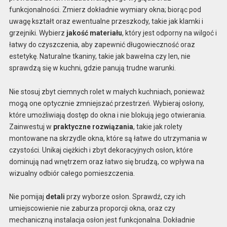
funkcjonalności. Zmierz dokładnie wymiary okna; biorąc pod
uwagę kształt oraz ewentualne przeszkody, takie jak klamki i
grzejniki. Wybierz
jakość materiału
, który jest odporny na wilgoć i
łatwy do czyszczenia, aby zapewnić długowieczność oraz
estetykę. Naturalne tkaniny, takie jak bawełna czy len, nie
sprawdzą się w kuchni, gdzie panują trudne warunki.
Nie stosuj zbyt ciemnych rolet w małych kuchniach, ponieważ
mogą one optycznie zmniejszać przestrzeń. Wybieraj osłony,
które umożliwiają dostęp do okna i nie blokują jego otwierania.
Zainwestuj w
praktyczne rozwiązania
, takie jak rolety
montowane na skrzydle okna, które są łatwe do utrzymania w
czystości. Unikaj ciężkich i zbyt dekoracyjnych osłon, które
dominują nad wnętrzem oraz łatwo się brudzą, co wpływa na
wizualny odbiór całego pomieszczenia.
Nie pomijaj
detali
przy wyborze osłon. Sprawdź, czy ich
umiejscowienie nie zaburza proporcji okna, oraz czy
mechaniczną instalacja osłon jest funkcjonalna. Dokładnie