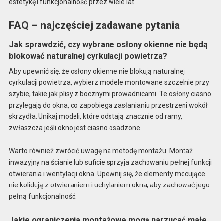
estetykę i funkcjonalność przez wiele lat.
FAQ – najczęściej zadawane pytania
Jak sprawdzić, czy wybrane osłony okienne nie będą
blokować naturalnej cyrkulacji powietrza?
Aby upewnić się, że osłony okienne nie blokują naturalnej
cyrkulacji powietrza, wybierz modele montowane szczelnie przy
szybie, takie jak plisy z bocznymi prowadnicami. Te osłony ciasno
przylegają do okna, co zapobiega zasłanianiu przestrzeni wokół
skrzydła. Unikaj modeli, które odstają znacznie od ramy,
zwłaszcza jeśli okno jest ciasno osadzone.
Warto również zwrócić uwagę na metodę montażu. Montaż
inwazyjny na ścianie lub suficie sprzyja zachowaniu pełnej funkcji
otwierania i wentylacji okna. Upewnij się, że elementy mocujące
nie kolidują z otwieraniem i uchylaniem okna, aby zachować jego
pełną funkcjonalność.
Jakie ograniczenia montażowe mogą narzucać małe