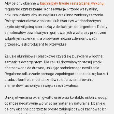
Aby osłony okienne w
kuchni były trwałe i estetyczne, wykonuj
regularne
czyszczenie
i
konserwację
. Przede wszystkim,
odkurzaj osłony, aby usunąć kurz oraz inne zanieczyszczenia.
Rolety materiałowe z poliestru lub tworzyw wodoodpornych
czyści się wilgotną ściereczką z delikatnym detergentem. Rolety
z materiałów powlekanych i gumowanych wystarczy przetrzeć
wilgotnymi ścierkami, a plisowane można zdemontować i
przeprać, jeśli producent to przewiduje.
Żaluzje aluminiowe i plastikowe czyści się z użyciem wilgotnej
szmatki z detergentem. Dla żaluzji drewnianych stosuj środki
dostosowane do drewna, unikając nadmiernego nawilżania.
Regularne odkurzanie pomaga zapobiegać osadzaniu się kurzu i
brudu, a kontrola mechanizmów rolet oraz smarowanie
elementów ruchomych zwiększa ich trwałość.
Unikaj otwierania okien gwałtownie oraz kontaktu osłon z wodą,
co może negatywnie wpłynąć na materiały naturalne. Dbanie o
osłony okienne poprzez te proste zabiegi pozwoli zachować ich