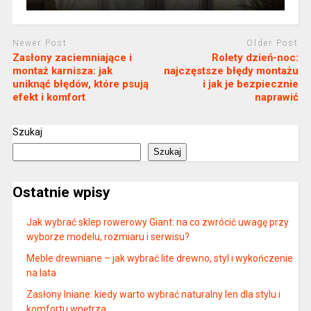
Newer Post
Older Post
Zasłony zaciemniające i
Rolety dzień-noc:
montaż karnisza: jak
najczęstsze błędy montażu
uniknąć błędów, które psują
i jak je bezpiecznie
efekt i komfort
naprawić
Szukaj
Szukaj
Ostatnie wpisy
Jak wybrać sklep rowerowy Giant: na co zwrócić uwagę przy
wyborze modelu, rozmiaru i serwisu?
Meble drewniane – jak wybrać lite drewno, styl i wykończenie
na lata
Zasłony lniane: kiedy warto wybrać naturalny len dla stylu i
komfortu wnętrza