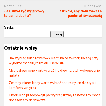
Newer Post
Older Post
Jak stworzyć wyjątkowy
7 trików, aby dom zawsze
taras na dachu?
pachniał świeżością
Szukaj
Szukaj
Ostatnie wpisy
Jak wybrać sklep rowerowy Giant: na co zwrócić uwagę przy
wyborze modelu, rozmiaru i serwisu?
Meble drewniane – jak wybrać lite drewno, styl i wykończenie
na lata
Zasłony lniane: kiedy warto wybrać naturalny len dla stylu i
komfortu wnętrza
Chodnik do przedpokoju: jak wybrać trwały i estetyczny model
dopasowany do wnętrza