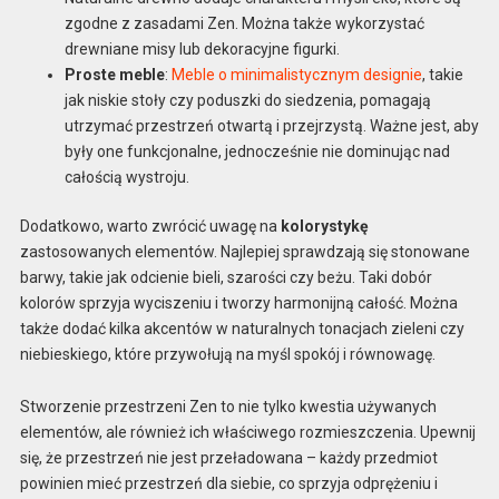
zgodne z zasadami Zen. Można także wykorzystać
drewniane misy lub dekoracyjne figurki.
Proste meble
:
Meble o minimalistycznym designie
, takie
jak niskie stoły czy poduszki do siedzenia, pomagają
utrzymać przestrzeń otwartą i przejrzystą. Ważne jest, aby
były one funkcjonalne, jednocześnie nie dominując nad
całością wystroju.
Dodatkowo, warto zwrócić uwagę na
kolorystykę
zastosowanych elementów. Najlepiej sprawdzają się stonowane
barwy, takie jak odcienie bieli, szarości czy beżu. Taki dobór
kolorów sprzyja wyciszeniu i tworzy harmonijną całość. Można
także dodać kilka akcentów w naturalnych tonacjach zieleni czy
niebieskiego, które przywołują na myśl spokój i równowagę.
Stworzenie przestrzeni Zen to nie tylko kwestia używanych
elementów, ale również ich właściwego rozmieszczenia. Upewnij
się, że przestrzeń nie jest przeładowana – każdy przedmiot
powinien mieć przestrzeń dla siebie, co sprzyja odprężeniu i