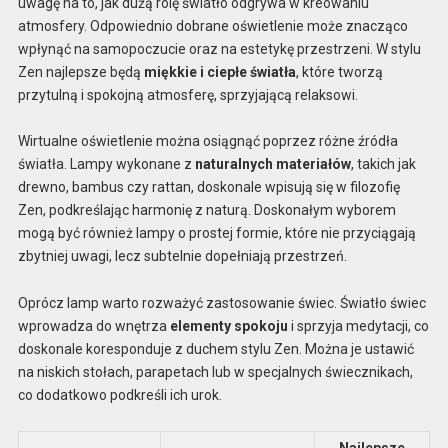
uwagę na to, jak dużą rolę światło odgrywa w kreowaniu
atmosfery. Odpowiednio dobrane oświetlenie może znacząco
wpłynąć na samopoczucie oraz na estetykę przestrzeni. W stylu
Zen najlepsze będą
miękkie i ciepłe światła
, które tworzą
przytulną i spokojną atmosferę, sprzyjającą relaksowi.
Wirtualne oświetlenie można osiągnąć poprzez różne źródła
światła. Lampy wykonane z
naturalnych materiałów
, takich jak
drewno, bambus czy rattan, doskonale wpisują się w filozofię
Zen, podkreślając harmonię z naturą. Doskonałym wyborem
mogą być również lampy o prostej formie, które nie przyciągają
zbytniej uwagi, lecz subtelnie dopełniają przestrzeń.
Oprócz lamp warto rozważyć zastosowanie świec. Światło świec
wprowadza do wnętrza
elementy spokoju
i sprzyja medytacji, co
doskonale koresponduje z duchem stylu Zen. Można je ustawić
na niskich stołach, parapetach lub w specjalnych świecznikach,
co dodatkowo podkreśli ich urok.