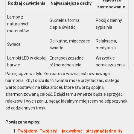
Najlepsze
Rodzaj oświetlenia
Najważniejsze cechy
zastosowanie
Lampy z
Subtelna forma,
Pokój dzienny,
naturalnych
ciepłe światło
sypialnia
materiałów
Delikatne, migoczące
Relaksacja,
Świece
światło
medytacja
Lampki LED w ciepłej
Energooszczędne,
Wszystkie
barwie
różnorodne style
pomieszczenia
Pamiętaj, że w stylu Zen bardzo ważna jest równowaga i
harmonia. Zbyt duża ilość światła może przytłaczać, dlatego
warto postawić na kilka źródeł, które stworzą spójną i
zharmonizowaną całość. Dzięki temu wnętrze będzie sprzyjać
relaksowi i wyciszeniu, będąc idealnym miejscem na odpoczynek
od codziennych trosk.
Powiązane wpisy:
Twój dom, Twój styl – jak wybrać i utrzymać jednolity