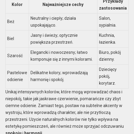
Przykłady
Kolor
Najważniejsze cechy
zastosowania
Neutralny i ciepły; działa
Salon,
Beż
uspokajająco.
sypialnia.
Jasny i świeży; optycznie
Kuchnia,
Biel
powiększa przestrzeń.
łazienka.
Elegancki i nowoczesny; łatwo
Biuro, pokój
Szarość
komponuje się z innymi kolorami.
dzienny.
Dziecięcy
Pastelowe
Delikatne kolory; wprowadzają
pokój,
odcienie
harmonię i spokój.
korytarz.
Unikaj intensywnych kolorów, które mogą wprowadzać chaos i
niepokój, takie jak jaskrawe czerwienie, pomarańcze czy zbyt
ciemne odcienie. Zamiast tego, postaw na subtelne akcenty w
wystroju, które wprowadzą charakter, ale nie przytłoczą
przestrzeni. Użycie naturalnych kolorów nie tylko wpływa na
estetykę pomieszczeń, ale również może sprzyjać odczuwaniu
spokoju
i
harmonii
.