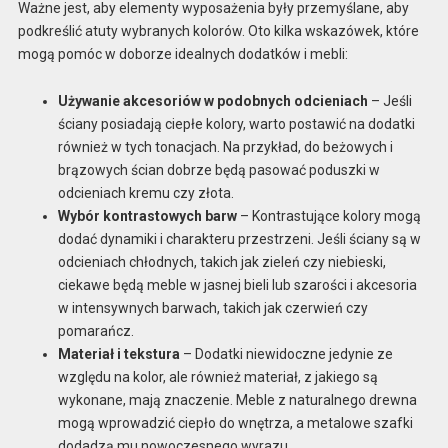
Ważne jest, aby elementy wyposażenia były przemyślane, aby
podkreślić atuty wybranych kolorów. Oto kilka wskazówek, które
mogą pomóc w doborze idealnych dodatków i mebli:
Używanie akcesoriów w podobnych odcieniach
– Jeśli
ściany posiadają ciepłe kolory, warto postawić na dodatki
również w tych tonacjach. Na przykład, do beżowych i
brązowych ścian dobrze będą pasować poduszki w
odcieniach kremu czy złota.
Wybór kontrastowych barw
– Kontrastujące kolory mogą
dodać dynamiki i charakteru przestrzeni. Jeśli ściany są w
odcieniach chłodnych, takich jak zieleń czy niebieski,
ciekawe będą meble w jasnej bieli lub szarości i akcesoria
w intensywnych barwach, takich jak czerwień czy
pomarańcz.
Materiał i tekstura
– Dodatki niewidoczne jedynie ze
względu na kolor, ale również materiał, z jakiego są
wykonane, mają znaczenie. Meble z naturalnego drewna
mogą wprowadzić ciepło do wnętrza, a metalowe szafki
dodadzą mu nowoczesnego wyrazu.