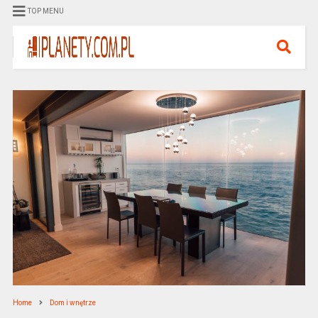
TOP MENU
Home
Dom i wnętrze