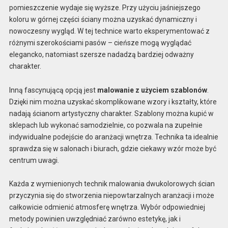
pomieszczenie wydaje się wyższe. Przy użyciu jaśniejszego
koloru w górnej części ściany można uzyskać dynamiczny i
nowoczesny wygląd. W tej technice warto eksperymentować z
różnymi szerokościami pasów – cieńsze mogą wyglądać
elegancko, natomiast szersze nadadzą bardziej odważny
charakter.
Inną fascynującą opcją jest
malowanie z użyciem szablonów
.
Dzięki nim można uzyskać skomplikowane wzory i kształty, które
nadają ścianom artystyczny charakter. Szablony można kupić w
sklepach lub wykonać samodzielnie, co pozwala na zupełnie
indywidualne podejście do aranżacji wnętrza. Technika ta idealnie
sprawdza się w salonach i biurach, gdzie ciekawy wzór może być
centrum uwagi.
Każda z wymienionych technik malowania dwukolorowych ścian
przyczynia się do stworzenia niepowtarzalnych aranżacji i może
całkowicie odmienić atmosferę wnętrza. Wybór odpowiedniej
metody powinien uwzględniać zarówno estetykę, jak i