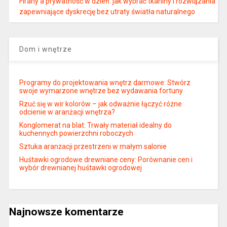
Firany a prywatność w dzień: jak wybrać tkaniny i rozwiązania
zapewniające dyskrecję bez utraty światła naturalnego
Dom i wnętrze
Programy do projektowania wnętrz darmowe: Stwórz
swoje wymarzone wnętrze bez wydawania fortuny
Rzuć się w wir kolorów – jak odważnie łączyć różne
odcienie w aranżacji wnętrza?
Konglomerat na blat: Trwały materiał idealny do
kuchennych powierzchni roboczych
Sztuka aranżacji przestrzeni w małym salonie
Huśtawki ogrodowe drewniane ceny: Porównanie cen i
wybór drewnianej huśtawki ogrodowej
Najnowsze komentarze