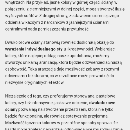
wnętrzach. Na przykład, jasne kolory w górnej części ściany, w
połączeniu z ciemniejszymi w dolnej części, mogą stworzyć iluzję
wyższych sufitów. Z drugiej strony, zestawienie ciemniejszego
odcienia w każdym z narożników z jaśniejszymi ścianami
centralnymi nada pomieszczeniu przytulność.
Dwukolorowe ściany stanowią również doskonałą okazję do
wyrażenia indywidualnego stylu
i kreatywności. Wybierając
kolory, które najlepiej oddają nasze upodobania, możemy
stworzyć unikalną aranżację, która będzie odzwierciedlać naszą
osobowość. Taka aranżacja daje możliwość zabawy z różnymi
odcieniami i teksturami, co w rezultacie może prowadzić do
niezwykle oryginalnych efektów.
Niezależnie od tego, czy preferujemy stonowane, pastelowe
kolory, czy też intensywne, jaskrawe odcienie,
dwukolorowe
ściany
pozwalają na stworzenie przestrzeni, która nie tylko
będzie funkcjonalna, ale również estetycznie przyjemna.
Możliwość łączenia kolorów w przeróżne sposoby sprawia, że
każdy może znaleźć najbardziej odpowiadające mu rozwiązanie,