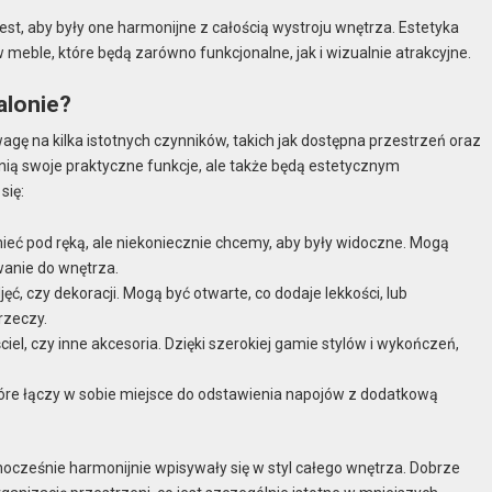
t, aby były one harmonijne z całością wystroju wnętrza. Estetyka
meble, które będą zarówno funkcjonalne, jak i wizualnie atrakcyjne.
alonie?
wagę na kilka istotnych czynników, takich jak dostępna przestrzeń oraz
łnią swoje praktyczne funkcje, ale także będą estetycznym
się:
eć pod ręką, ale niekoniecznie chcemy, aby były widoczne. Mogą
wanie do wnętrza.
ć, czy dekoracji. Mogą być otwarte, co dodaje lekkości, lub
rzeczy.
iel, czy inne akcesoria. Dzięki szerokiej gamie stylów i wykończeń,
tóre łączy w sobie miejsce do odstawienia napojów z dodatkową
nocześnie harmonijnie wpisywały się w styl całego wnętrza. Dobrze