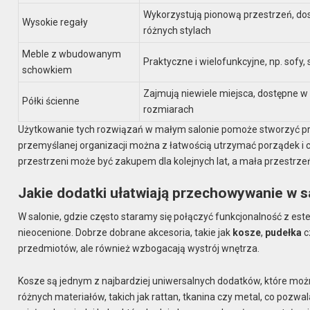
Wykorzystują pionową przestrzeń, do
Wysokie regały
różnych stylach
Meble z wbudowanym
Praktyczne i wielofunkcyjne, np. sofy, s
schowkiem
Zajmują niewiele miejsca, dostępne w
Półki ścienne
rozmiarach
Użytkowanie tych rozwiązań w małym salonie pomoże stworzyć przes
przemyślanej organizacji można z łatwością utrzymać porządek i 
przestrzeni może być zakupem dla kolejnych lat, a mała przestrzeń
Jakie dodatki ułatwiają przechowywanie w s
W salonie, gdzie często staramy się połączyć funkcjonalność z e
nieocenione. Dobrze dobrane akcesoria, takie jak
kosze
,
pudełka
c
przedmiotów, ale również wzbogacają wystrój wnętrza.
Kosze są jednym z najbardziej uniwersalnych dodatków, które mo
różnych materiałów, takich jak rattan, tkanina czy metal, co pozwal