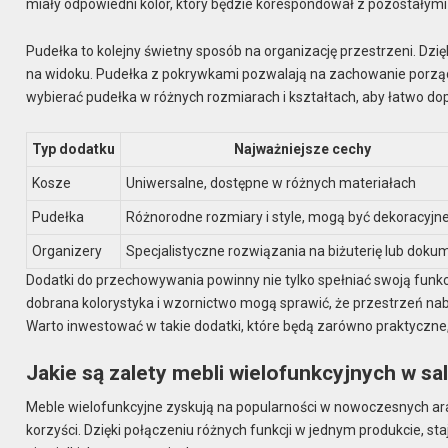
miały odpowiedni kolor, który będzie korespondował z pozostały
Pudełka to kolejny świetny sposób na organizację przestrzeni. Dz
na widoku. Pudełka z pokrywkami pozwalają na zachowanie porządku
wybierać pudełka w różnych rozmiarach i kształtach, aby łatwo do
Typ dodatku
Najważniejsze cechy
Kosze
Uniwersalne, dostępne w różnych materiałach
Pudełka
Różnorodne rozmiary i style, mogą być dekoracyjn
Organizery
Specjalistyczne rozwiązania na biżuterię lub doku
Dodatki do przechowywania powinny nie tylko spełniać swoją funk
dobrana kolorystyka i wzornictwo mogą sprawić, że przestrzeń nabi
Warto inwestować w takie dodatki, które będą zarówno praktyczne, 
Jakie są zalety mebli wielofunkcyjnych w sa
Meble wielofunkcyjne zyskują na popularności w nowoczesnych ara
korzyści. Dzięki połączeniu różnych funkcji w jednym produkcie, s