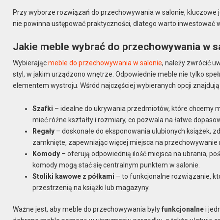
Przy wyborze rozwiązań do przechowywania w salonie, kluczowe jes
nie powinna ustępować praktyczności, dlatego warto inwestować w 
Jakie meble wybrać do przechowywania w s
Wybierając
meble do przechowywania w salonie
, należy zwrócić u
styl, w jakim urządzono wnętrze. Odpowiednie meble nie tylko spe
elementem wystroju. Wśród najczęściej wybieranych opcji znajdują 
Szafki
– idealne do ukrywania przedmiotów, które chcemy mi
mieć różne kształty i rozmiary, co pozwala na łatwe dopaso
Regały
– doskonałe do eksponowania ulubionych książek, zdję
zamknięte, zapewniając więcej miejsca na przechowywanie 
Komody
– oferują odpowiednią ilość miejsca na ubrania, pośc
komody mogą stać się centralnym punktem w salonie.
Stoliki kawowe z półkami
– to funkcjonalne rozwiązanie, k
przestrzenią na książki lub magazyny.
Ważne jest, aby meble do przechowywania były
funkcjonalne
i jed