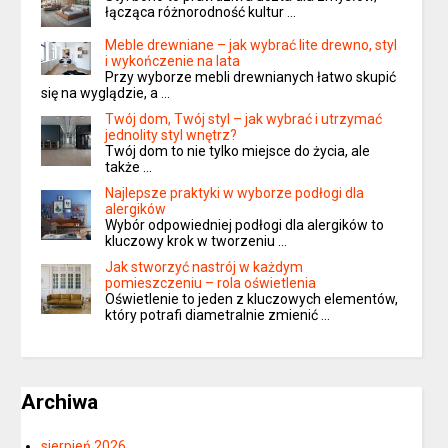
łącząca różnorodność kultur …
Meble drewniane – jak wybrać lite drewno, styl
i wykończenie na lata
Przy wyborze mebli drewnianych łatwo skupić
się na wyglądzie, a …
Twój dom, Twój styl – jak wybrać i utrzymać
jednolity styl wnętrz?
Twój dom to nie tylko miejsce do życia, ale
także …
Najlepsze praktyki w wyborze podłogi dla
alergików
Wybór odpowiedniej podłogi dla alergików to
kluczowy krok w tworzeniu …
Jak stworzyć nastrój w każdym
pomieszczeniu – rola oświetlenia
Oświetlenie to jeden z kluczowych elementów,
który potrafi diametralnie zmienić …
Archiwa
sierpień 2026