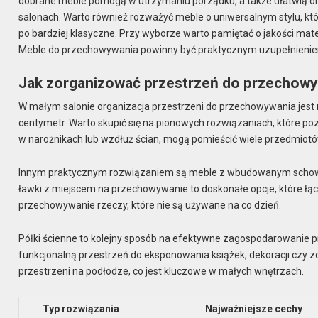
dobrane meble pomogą w utrzymaniu porządku, a także ułatwią orga
salonach. Warto również rozważyć meble o uniwersalnym stylu, k
po bardziej klasyczne. Przy wyborze warto pamiętać o jakości mate
Meble do przechowywania powinny być praktycznym uzupełnieniem
Jak zorganizować przestrzeń do przechowy
W małym salonie organizacja przestrzeni do przechowywania jest 
centymetr. Warto skupić się na pionowych rozwiązaniach, które p
w narożnikach lub wzdłuż ścian, mogą pomieścić wiele przedmiotó
Innym praktycznym rozwiązaniem są meble z wbudowanym schowkie
ławki z miejscem na przechowywanie to doskonałe opcje, które łą
przechowywanie rzeczy, które nie są używane na co dzień.
Półki ścienne to kolejny sposób na efektywne zagospodarowanie pr
funkcjonalną przestrzeń do eksponowania książek, dekoracji czy zd
przestrzeni na podłodze, co jest kluczowe w małych wnętrzach.
Typ rozwiązania
Najważniejsze cechy