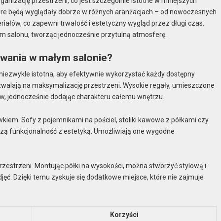
nizację przestrzeni, co jest szczególnie istotne w mniejszych
tóre będą wyglądały dobrze w różnych aranżacjach – od nowoczesnych
riałów, co zapewni trwałość i estetyczny wygląd przez długi czas.
 salonu, tworząc jednocześnie przytulną atmosferę.
wania w małym salonie?
niezwykle istotna, aby efektywnie wykorzystać każdy dostępny
ozwalają na maksymalizację przestrzeni. Wysokie regały, umieszczone
w, jednocześnie dodając charakteru całemu wnętrzu.
m. Sofy z pojemnikami na pościel, stoliki kawowe z półkami czy
czą funkcjonalność z estetyką. Umożliwiają one wygodne
zestrzeni. Montując półki na wysokości, można stworzyć stylową i
jęć. Dzięki temu zyskuje się dodatkowe miejsce, które nie zajmuje
Korzyści