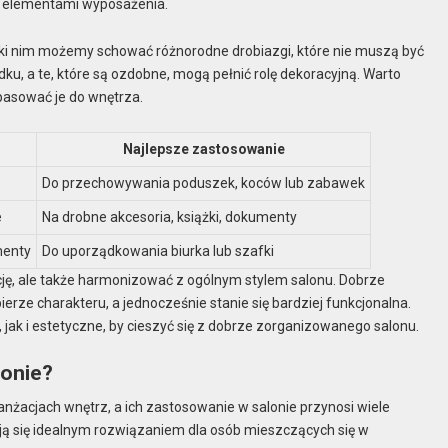
mi elementami wyposażenia.
ięki nim możemy schować różnorodne drobiazgi, które nie muszą być
, a te, które są ozdobne, mogą pełnić rolę dekoracyjną. Warto
pasować je do wnętrza.
Najlepsze zastosowanie
Do przechowywania poduszek, koców lub zabawek
e
Na drobne akcesoria, książki, dokumenty
menty
Do uporządkowania biurka lub szafki
cję, ale także harmonizować z ogólnym stylem salonu. Dobrze
erze charakteru, a jednocześnie stanie się bardziej funkcjonalna.
jak i estetyczne, by cieszyć się z dobrze zorganizowanego salonu.
lonie?
nżacjach wnętrz, a ich zastosowanie w salonie przynosi wiele
tają się idealnym rozwiązaniem dla osób mieszczących się w