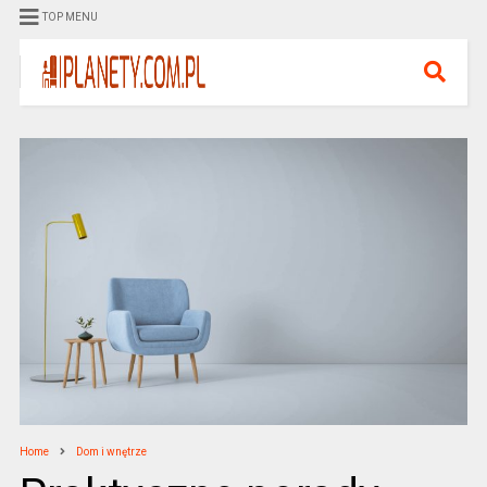
TOP MENU
Home
Dom i wnętrze