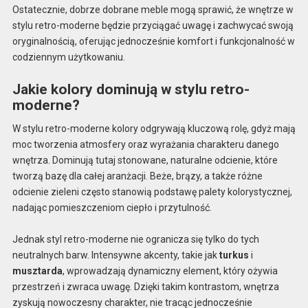
Ostatecznie, dobrze dobrane meble mogą sprawić, że wnętrze w
stylu retro-moderne będzie przyciągać uwagę i zachwycać swoją
oryginalnością, oferując jednocześnie komfort i funkcjonalność w
codziennym użytkowaniu.
Jakie kolory dominują w stylu retro-
moderne?
W stylu retro-moderne kolory odgrywają kluczową rolę, gdyż mają
moc tworzenia atmosfery oraz wyrażania charakteru danego
wnętrza. Dominują tutaj stonowane, naturalne odcienie, które
tworzą bazę dla całej aranżacji. Beże, brązy, a także różne
odcienie zieleni często stanowią podstawę palety kolorystycznej,
nadając pomieszczeniom ciepło i przytulność.
Jednak styl retro-moderne nie ogranicza się tylko do tych
neutralnych barw. Intensywne akcenty, takie jak
turkus
i
musztarda
, wprowadzają dynamiczny element, który ożywia
przestrzeń i zwraca uwagę. Dzięki takim kontrastom, wnętrza
zyskują nowoczesny charakter, nie tracąc jednocześnie