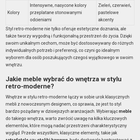
Intensywne, nasycone kolory
Zieleń, czerwień,
Kolory
przeplatane stonowanymi
pastelowe
odcieniami
akcenty
Styl retro-moderne nie tylko oferuje estetyczne doznania, ale
także tworzy wygodną i funkcjonalną przestrzeń do życia. Dzięki
swoim unikalnym cechom, może być dostosowywany do różnych
indywidualnych potrzeb i preferencji, co czyni go idealnym
wyborem dla osób poszukujących czegoś wyjątkowego w swoim
wnętrzu.
Jakie meble wybrać do wnętrza w stylu
retro-moderne?
Wnętrze w stylu retro-moderne łączy w sobie urok klasycznych
mebli z nowoczesnym designem, co sprawia, że jest to styl
bardzo pożądany w dzisiejszych aranżacjach. Wybierając
meble
do takiego wnętrza, warto zwrócić uwagę na kilka kluczowych
elementów, które mogą nadać przestrzeni charakterystyczny
wygląd. Przede wszystkim, klasyczne elementy, takie jak
retrofotele
czy
stoliki kawowe
, będą doskonale kontrastować z