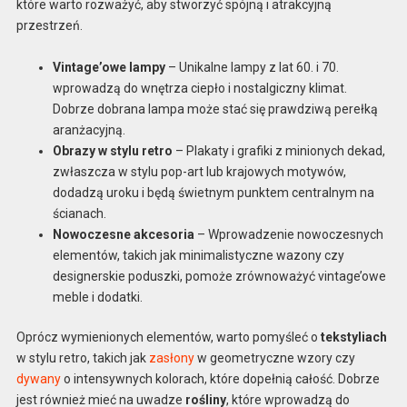
które warto rozważyć, aby stworzyć spójną i atrakcyjną
przestrzeń.
Vintage’owe lampy
– Unikalne lampy z lat 60. i 70.
wprowadzą do wnętrza ciepło i nostalgiczny klimat.
Dobrze dobrana lampa może stać się prawdziwą perełką
aranżacyjną.
Obrazy w stylu retro
– Plakaty i grafiki z minionych dekad,
zwłaszcza w stylu pop-art lub krajowych motywów,
dodadzą uroku i będą świetnym punktem centralnym na
ścianach.
Nowoczesne akcesoria
– Wprowadzenie nowoczesnych
elementów, takich jak minimalistyczne wazony czy
designerskie poduszki, pomoże zrównoważyć vintage’owe
meble i dodatki.
Oprócz wymienionych elementów, warto pomyśleć o
tekstyliach
w stylu retro, takich jak
zasłony
w geometryczne wzory czy
dywany
o intensywnych kolorach, które dopełnią całość. Dobrze
jest również mieć na uwadze
rośliny
, które wprowadzą do