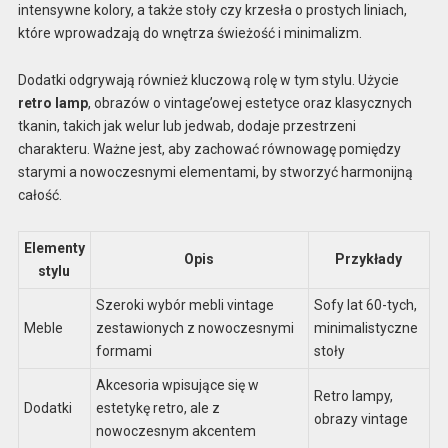
intensywne kolory, a także stoły czy krzesła o prostych liniach,
które wprowadzają do wnętrza świeżość i minimalizm.
Dodatki odgrywają również kluczową rolę w tym stylu. Użycie
retro lamp
, obrazów o vintage’owej estetyce oraz klasycznych
tkanin, takich jak welur lub jedwab, dodaje przestrzeni
charakteru. Ważne jest, aby zachować równowagę pomiędzy
starymi a nowoczesnymi elementami, by stworzyć harmonijną
całość.
Elementy
Opis
Przykłady
stylu
Szeroki wybór mebli vintage
Sofy lat 60-tych,
Meble
zestawionych z nowoczesnymi
minimalistyczne
formami
stoły
Akcesoria wpisujące się w
Retro lampy,
Dodatki
estetykę retro, ale z
obrazy vintage
nowoczesnym akcentem