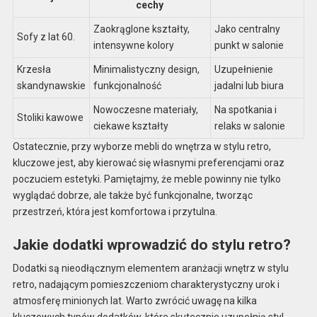
cechy
Zaokrąglone kształty,
Jako centralny
Sofy z lat 60.
intensywne kolory
punkt w salonie
Krzesła
Minimalistyczny design,
Uzupełnienie
skandynawskie
funkcjonalność
jadalni lub biura
Nowoczesne materiały,
Na spotkania i
Stoliki kawowe
ciekawe kształty
relaks w salonie
Ostatecznie, przy wyborze mebli do wnętrza w stylu retro,
kluczowe jest, aby kierować się własnymi preferencjami oraz
poczuciem estetyki. Pamiętajmy, że meble powinny nie tylko
wyglądać dobrze, ale także być funkcjonalne, tworząc
przestrzeń, która jest komfortowa i przytulna.
Jakie dodatki wprowadzić do stylu retro?
Dodatki są nieodłącznym elementem aranżacji wnętrz w stylu
retro, nadającym pomieszczeniom charakterystyczny urok i
atmosferę minionych lat. Warto zwrócić uwagę na kilka