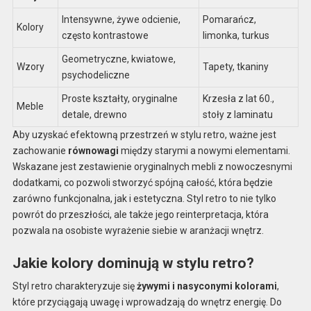
Intensywne, żywe odcienie,
Pomarańcz,
Kolory
często kontrastowe
limonka, turkus
Geometryczne, kwiatowe,
Wzory
Tapety, tkaniny
psychodeliczne
Proste kształty, oryginalne
Krzesła z lat 60.,
Meble
detale, drewno
stoły z laminatu
Aby uzyskać efektowną przestrzeń w stylu retro, ważne jest
zachowanie
równowagi
między starymi a nowymi elementami.
Wskazane jest zestawienie oryginalnych mebli z nowoczesnymi
dodatkami, co pozwoli stworzyć spójną całość, która będzie
zarówno funkcjonalna, jak i estetyczna. Styl retro to nie tylko
powrót do przeszłości, ale także jego reinterpretacja, która
pozwala na osobiste wyrażenie siebie w aranżacji wnętrz.
Jakie kolory dominują w stylu retro?
Styl retro charakteryzuje się
żywymi i nasyconymi kolorami
,
które przyciągają uwagę i wprowadzają do wnętrz energię. Do