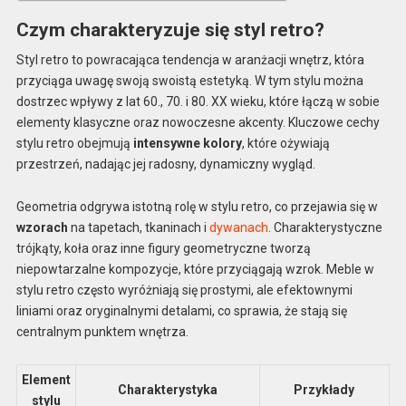
Czym charakteryzuje się styl retro?
Styl retro to powracająca tendencja w aranżacji wnętrz, która
przyciąga uwagę swoją swoistą estetyką. W tym stylu można
dostrzec wpływy z lat 60., 70. i 80. XX wieku, które łączą w sobie
elementy klasyczne oraz nowoczesne akcenty. Kluczowe cechy
stylu retro obejmują
intensywne kolory
, które ożywiają
przestrzeń, nadając jej radosny, dynamiczny wygląd.
Geometria odgrywa istotną rolę w stylu retro, co przejawia się w
wzorach
na tapetach, tkaninach i
dywanach
. Charakterystyczne
trójkąty, koła oraz inne figury geometryczne tworzą
niepowtarzalne kompozycje, które przyciągają wzrok. Meble w
stylu retro często wyróżniają się prostymi, ale efektownymi
liniami oraz oryginalnymi detalami, co sprawia, że stają się
centralnym punktem wnętrza.
Element
Charakterystyka
Przykłady
stylu