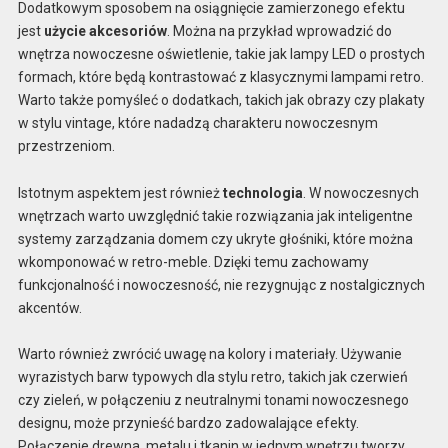
Dodatkowym sposobem na osiągnięcie zamierzonego efektu
jest
użycie akcesoriów
. Można na przykład wprowadzić do
wnętrza nowoczesne oświetlenie, takie jak lampy LED o prostych
formach, które będą kontrastować z klasycznymi lampami retro.
Warto także pomyśleć o dodatkach, takich jak obrazy czy plakaty
w stylu vintage, które nadadzą charakteru nowoczesnym
przestrzeniom.
Istotnym aspektem jest również
technologia
. W nowoczesnych
wnętrzach warto uwzględnić takie rozwiązania jak inteligentne
systemy zarządzania domem czy ukryte głośniki, które można
wkomponować w retro-meble. Dzięki temu zachowamy
funkcjonalność i nowoczesność, nie rezygnując z nostalgicznych
akcentów.
Warto również zwrócić uwagę na kolory i materiały. Używanie
wyrazistych barw typowych dla stylu retro, takich jak czerwień
czy zieleń, w połączeniu z neutralnymi tonami nowoczesnego
designu, może przynieść bardzo zadowalające efekty.
Połączenie drewna, metalu i tkanin w jednym wnętrzu tworzy