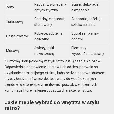
Radosny, słoneczny,
Ściany, dekoracje,
Żółty
optymistyczny
oświetlenie
Chłodny, elegancki,
Akcesoria, kafelki,
Turkusowy
stonowany
sztuka ścienna
Kobiece, subtelne,
Sypialnie, tkaniny,
Pastelowy róż
delikatne
dodatki
Świeży, lekki,
Elementy
Miętowy
nowoczesny
wyposażenia, ściany
Kluczową umiejętnością w stylu retro jest
łączenie kolorów
.
Odpowiednie zestawienie kolorów i ich odcieni pozwala na
uzyskanie harmonijnego efektu, który będzie oddawał duchem
przeszłości, ale również dostosowany do współczesnych
trendów. Warto eksperymentować i poszukiwać idealnych
kombinacji, które najlepiej oddadzą charakter wnętrza.
Jakie meble wybrać do wnętrza w stylu
retro?