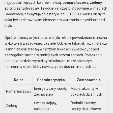
najpopularniejszych kolorów należą:
pomarańczowy
,
zielony
,
żółty
oraz
turkusowy
. Te odcienie, często stosowane w meblach
i dodatkach, nawiązują do estetyki lat 60. i 70. XX wieku, kiedy to
kolor był podstawowym elementem wyrażania indywidualności i
stylu.
Oprócz intensywnych barw, w stylu retro z powodzeniem można
wykorzystywać również
pastele
. Odcienie takie jak róż, mięta czy
jasny niebieski nadają wnętrzom lekkości i świeżości, co jest
szczególnie istotne w mniejszych przestrzeniach. Połączenie
pasteli z bardziej wyrazistymi kolorami może stworzyć
harmonijny efekt, który nawiązuje do ducha minionych lat.
Kolor
Charakterystyka
Zastosowanie
Energetyczny, ciepły,
Meble, akcenty w
Pomarańczowy
zachęcający
pokojach dziennych
Świeży, kojący,
Dodatki, tkaniny,
Zielony
naturalny
rośliny doniczkowe