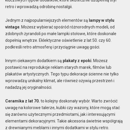
kluczowych typów dodatków, które skutecznie uzupełnią styl
retro i wprowadzą odrobinę nostalgii.
Jednym z najpopularniejszych elementów są
lampy w stylu
vintage
. Możesz wybierać spośród różnorodnych modeli, od
zdobnych żyrandoli po małe lampki stołowe, które doskonale
dopełnią wnętrze. Eklektyczne oświetlenie z lat 50. czy 60.
podkreśli retro atmosferę i przyciągnie uwagę gości.
Innym ciekawym dodatkiem są
plakaty z epoki
. Możesz
postawić na reprodukcje reklam starych marek, filmów lub
plakatów artystycznych. Tego typu dekoracje ścienne nie tylko
wprowadzą unikalny klimat, ale również ożywią przestrzeń i
nadadzą jej oryginalności.
Ceramika z lat 70.
to kolejny doskonały wybór. Warto zwrócić
uwagę na kolorowe talerze, kubki czy wazony, które mogą stać
się zarówno użytecznymi przedmiotami, jak i interesującymi
elementami dekoracyjnymi. Takie akcesoria świetnie współgrają
z drewnianymi meblami i innymi dodatkami w stylu retro.