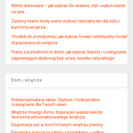
Meble drewniane – jak wybrać lite drewno, styl i wykończenie
na lata
Zasłony lniane: kiedy warto wybrać naturalny len dla stylu i
komfortu wnętrza
Chodnik do przedpokoju: jak wybrać trwały i estetyczny model
dopasowany do wnętrza
Firany a prywatność w dzień: jak wybrać tkaniny i rozwiązania
zapewniające dyskrecję bez utraty światła naturalnego
Dom i wnętrze
Roleta rzymska w oknie: Stylowe i funkcjonalne
rozwiązanie dla Twoich okien
Wnętrze mojego domu: Inspiracje i wskazówki do
tworzenia personalizowanego wnętrza
Degustacja win w komfortowym wnętrzu piwnicy
Elegancka aranżacja salonu z kominkiem – odkryj