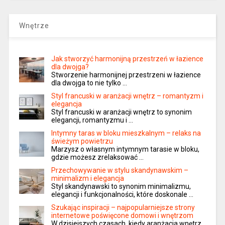
Wnętrze
Jak stworzyć harmonijną przestrzeń w łazience
dla dwojga?
Stworzenie harmonijnej przestrzeni w łazience
dla dwojga to nie tylko …
Styl francuski w aranżacji wnętrz – romantyzm i
elegancja
Styl francuski w aranżacji wnętrz to synonim
elegancji, romantyzmu i …
Intymny taras w bloku mieszkalnym – relaks na
świeżym powietrzu
Marzysz o własnym intymnym tarasie w bloku,
gdzie możesz zrelaksować …
Przechowywanie w stylu skandynawskim –
minimalizm i elegancja
Styl skandynawski to synonim minimalizmu,
elegancji i funkcjonalności, które doskonale …
Szukając inspiracji – najpopularniejsze strony
internetowe poświęcone domowi i wnętrzom
W dzisiejszych czasach, kiedy aranżacja wnętrz