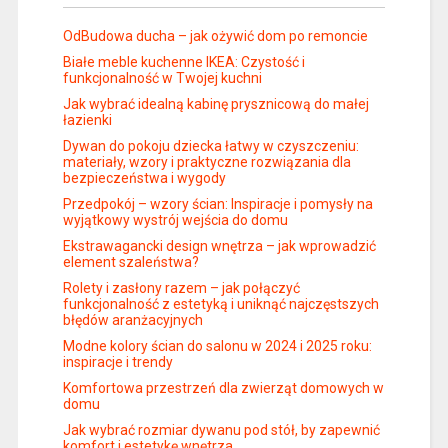
OdBudowa ducha – jak ożywić dom po remoncie
Białe meble kuchenne IKEA: Czystość i
funkcjonalność w Twojej kuchni
Jak wybrać idealną kabinę prysznicową do małej
łazienki
Dywan do pokoju dziecka łatwy w czyszczeniu:
materiały, wzory i praktyczne rozwiązania dla
bezpieczeństwa i wygody
Przedpokój – wzory ścian: Inspiracje i pomysły na
wyjątkowy wystrój wejścia do domu
Ekstrawagancki design wnętrza – jak wprowadzić
element szaleństwa?
Rolety i zasłony razem – jak połączyć
funkcjonalność z estetyką i uniknąć najczęstszych
błędów aranżacyjnych
Modne kolory ścian do salonu w 2024 i 2025 roku:
inspiracje i trendy
Komfortowa przestrzeń dla zwierząt domowych w
domu
Jak wybrać rozmiar dywanu pod stół, by zapewnić
komfort i estetykę wnętrza