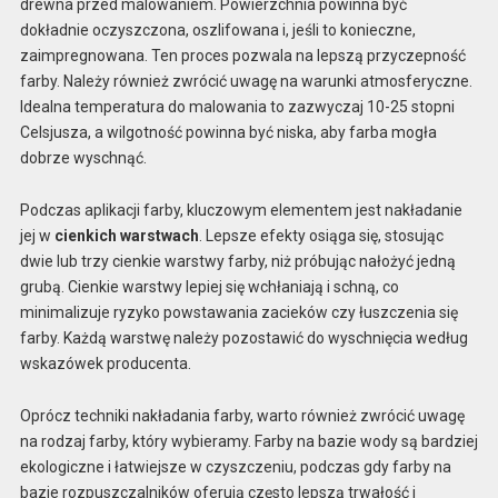
drewna przed malowaniem. Powierzchnia powinna być
dokładnie oczyszczona, oszlifowana i, jeśli to konieczne,
zaimpregnowana. Ten proces pozwala na lepszą przyczepność
farby. Należy również zwrócić uwagę na warunki atmosferyczne.
Idealna temperatura do malowania to zazwyczaj 10-25 stopni
Celsjusza, a wilgotność powinna być niska, aby farba mogła
dobrze wyschnąć.
Podczas aplikacji farby, kluczowym elementem jest nakładanie
jej w
cienkich warstwach
. Lepsze efekty osiąga się, stosując
dwie lub trzy cienkie warstwy farby, niż próbując nałożyć jedną
grubą. Cienkie warstwy lepiej się wchłaniają i schną, co
minimalizuje ryzyko powstawania zacieków czy łuszczenia się
farby. Każdą warstwę należy pozostawić do wyschnięcia według
wskazówek producenta.
Oprócz techniki nakładania farby, warto również zwrócić uwagę
na rodzaj farby, który wybieramy. Farby na bazie wody są bardziej
ekologiczne i łatwiejsze w czyszczeniu, podczas gdy farby na
bazie rozpuszczalników oferują często lepszą trwałość i