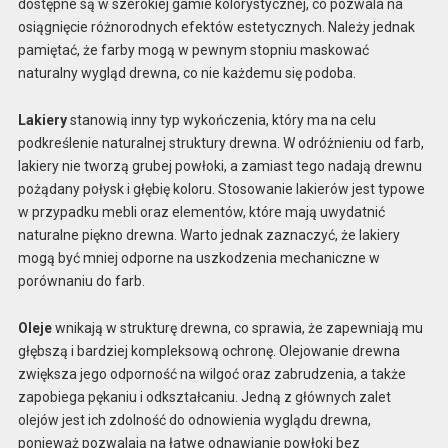
dostępne są w szerokiej gamie kolorystycznej, co pozwala na
osiągnięcie różnorodnych efektów estetycznych. Należy jednak
pamiętać, że farby mogą w pewnym stopniu maskować
naturalny wygląd drewna, co nie każdemu się podoba.
Lakiery
stanowią inny typ wykończenia, który ma na celu
podkreślenie naturalnej struktury drewna. W odróżnieniu od farb,
lakiery nie tworzą grubej powłoki, a zamiast tego nadają drewnu
pożądany połysk i głębię koloru. Stosowanie lakierów jest typowe
w przypadku mebli oraz elementów, które mają uwydatnić
naturalne piękno drewna. Warto jednak zaznaczyć, że lakiery
mogą być mniej odporne na uszkodzenia mechaniczne w
porównaniu do farb.
Oleje
wnikają w strukturę drewna, co sprawia, że zapewniają mu
głębszą i bardziej kompleksową ochronę. Olejowanie drewna
zwiększa jego odporność na wilgoć oraz zabrudzenia, a także
zapobiega pękaniu i odkształcaniu. Jedną z głównych zalet
olejów jest ich zdolność do odnowienia wyglądu drewna,
ponieważ pozwalają na łatwe odnawianie powłoki bez