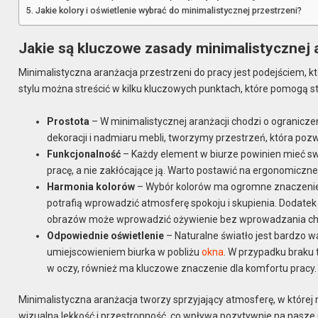
Jakie kolory i oświetlenie wybrać do minimalistycznej przestrzeni?
Jakie są kluczowe zasady minimalistycznej a
Minimalistyczna aranżacja przestrzeni do pracy jest podejściem, kt
stylu można streścić w kilku kluczowych punktach, które pomogą st
Prostota
– W minimalistycznej aranżacji chodzi o ogranicz
dekoracji i nadmiaru mebli, tworzymy przestrzeń, która pozw
Funkcjonalność
– Każdy element w biurze powinien mieć swo
pracę, a nie zakłócające ją. Warto postawić na ergonomiczne
Harmonia kolorów
– Wybór kolorów ma ogromne znaczenie. S
potrafią wprowadzić atmosferę spokoju i skupienia. Dodatek
obrazów może wprowadzić ożywienie bez wprowadzania ch
Odpowiednie oświetlenie
– Naturalne światło jest bardzo w
umiejscowieniem biurka w pobliżu
okna
. W przypadku braku t
w oczy, również ma kluczowe znaczenie dla komfortu pracy.
Minimalistyczna aranżacja tworzy sprzyjający atmosferę, w której
wizualną lekkość i przestronność, co wpływa pozytywnie na nasz