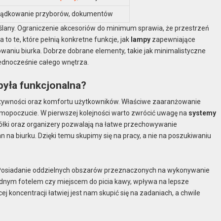
ądkowanie przyborów, dokumentów
lany. Ograniczenie akcesoriów do minimum sprawia, że przestrzeń
a to te, które pełnią konkretne funkcje, jak
lampy
zapewniające
niu biurka. Dobrze dobrane elementy, takie jak minimalistyczne
jednocześnie całego wnętrza.
była funkcjonalna?
ktywności oraz komfortu użytkowników. Właściwe zaaranżowanie
opoczucie. W pierwszej kolejności warto zwrócić uwagę na
systemy
półki oraz organizery pozwalają na łatwe przechowywanie
 na biurku. Dzięki temu skupimy się na pracy, a nie na poszukiwaniu
su. Posiadanie oddzielnych obszarów przeznaczonych na wykonywanie
dnym fotelem czy miejscem do picia kawy, wpływa na lepsze
j koncentracji łatwiej jest nam skupić się na zadaniach, a chwile