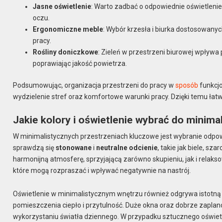
Jasne oświetlenie
: Warto zadbać o odpowiednie oświetlenie
oczu.
Ergonomiczne meble
: Wybór krzesła i biurka dostosowan
pracy.
Rośliny doniczkowe
: Zieleń w przestrzeni biurowej wpływ
poprawiając jakość powietrza.
Podsumowując, organizacja przestrzeni do pracy w
sposób
funkcjo
wydzielenie stref oraz komfortowe warunki pracy. Dzięki temu łatw
Jakie kolory i oświetlenie wybrać do minima
W minimalistycznych przestrzeniach kluczowe jest wybranie odpowied
sprawdzą się
stonowane
i
neutralne odcienie
, takie jak biele, sz
harmonijną atmosferę, sprzyjającą zarówno skupieniu, jak i relakso
które mogą rozpraszać i wpływać negatywnie na nastrój.
Oświetlenie w minimalistycznym wnętrzu również odgrywa istotną 
pomieszczenia ciepło i przytulność. Duże okna oraz dobrze za
wykorzystaniu światła dziennego. W przypadku sztucznego oświetle