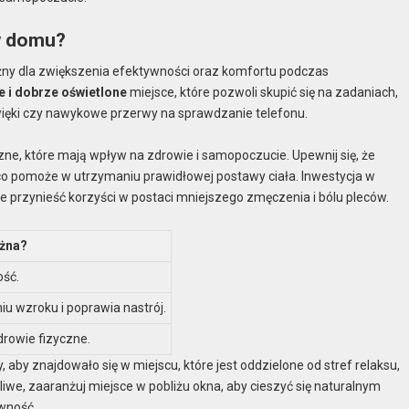
w domu?
ny dla zwiększenia efektywności oraz komfortu podczas
e i dobrze oświetlone
miejsce, które pozwoli skupić się na zadaniach,
źwięki czy nawykowe przerwy na sprawdzanie telefonu.
ne, które mają wpływ na zdrowie i samopoczucie. Upewnij się, że
co pomoże w utrzymaniu prawidłowej postawy ciała. Inwestycja w
e przynieść korzyści w postaci mniejszego zmęczenia i bólu pleców.
ażna?
ość.
 wzroku i poprawia nastrój.
drowie fizyczne.
, aby znajdowało się w miejscu, które jest oddzielone od stref relaksu,
liwe, zaaranżuj miejsce w pobliżu okna, aby cieszyć się naturalnym
wność.