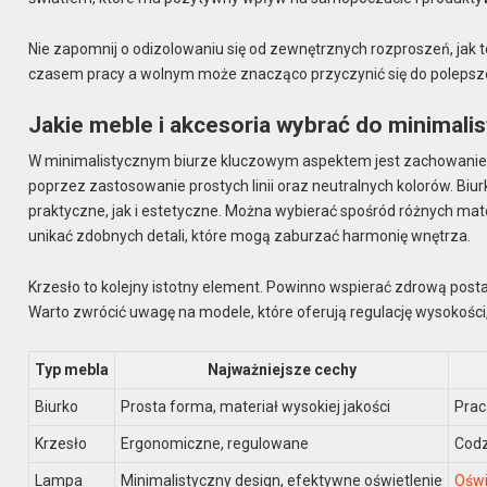
Nie zapomnij o odizolowaniu się od zewnętrznych rozproszeń, jak 
czasem pracy a wolnym może znacząco przyczynić się do polepszeni
Jakie meble i akcesoria wybrać do minimali
W minimalistycznym biurze kluczowym aspektem jest zachowanie pr
poprzez zastosowanie prostych linii oraz neutralnych kolorów. Biu
praktyczne, jak i estetyczne. Można wybierać spośród różnych mater
unikać zdobnych detali, które mogą zaburzać harmonię wnętrza.
Krzesło to kolejny istotny element. Powinno wspierać zdrową post
Warto zwrócić uwagę na modele, które oferują regulację wysokości
Typ mebla
Najważniejsze cechy
Biurko
Prosta forma, materiał wysokiej jakości
Prac
Krzesło
Ergonomiczne, regulowane
Codz
Lampa
Minimalistyczny design, efektywne oświetlenie
Oświ