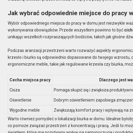
Jak wybrać odpowiednie miejsce do pracy 
Wybór odpowiedniego miejsca do pracy w domu jest niezwykle waż
wykonywania obowiązków. Przede wszystkim powinno to być
cich
unikając wszelkich rozpraszających bodźców, takich jak głośne d
Podczas aranżacji przestrzeni warto rozważyć aspekty ergonomicz
krzesło i biurko są odpowiednio dopasowane do twojego wzrostu, 
ergonomiczne meble, takie jak regulowane krzesła czy biurka, moż
Cecha miejsca pracy
Dlaczego jest w
Cisza
Pomaga skupić się i zwiększa produktywn
Oświetlenie
Dobrym oświetleniem zapobiega zmęczeniu
Wygodne meble
Zwiększają komfort pracy i wpływają na z
Warto również pomyśleć o lokalizacji biurka w domu. Idealnie byłoby
co pomoże związać przestrzeń z koncentracją i pracą. Jeśli to moż
światłem, które ma pozytywny wpływ na samopoczucie i produkty