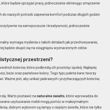
, które będzie sprzyjać pracy, jednocześnie eliminując zmęczenie
ych do naszych potrzeb zapewnia komfort podczas długich godzin
a pozytywnie na samopoczucie i kreatywność, jednocześnie
nalny wymaga myślenia o takich detalach jak przechowywanie,
iej będzie skupić się na osiągnięciu wyznaczonych celów.
listycznej przestrzeni?
nich kolorów, które podkreślą ich prostotę i spokój. Najlepiej
arości, beże oraz pastelowe kolory. Tego typu paleta barw tworzy
wi. Ważne jest, aby unikać jaskrawych i przytłaczających kolorów,
rolę. Warto postawić na
naturalne światło
, które wprowadza do
planowane usytuowanie mebli mogą pomóc w maksymalnym
nia, dobrym wyborem są lampy o ciepłym świetle, które nie tylko