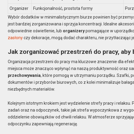
Organizer
Funkcjonalność, prostota formy
Porz
Wybór dodatków w minimalistycznym biurze powinien być przemyś
jest bardziej zorganizowana i sprzyja koncentracji. Idealne akcesori
odpowiednie oświetlenie, lub
organizery
pomagające w uporządkowa
zasłony
czy dekoracje, mogą dodać charakteru, nie przytłaczając 
Jak zorganizować przestrzeń do pracy, aby 
Organizacja przestrzeni do pracy ma kluczowe znaczenie dla efe
miejsca może znacząco wpłynąć na naszą produktywność oraz sam
przechowywania
, które pomogą w utrzymaniu porządku. Szafki, 
dokumentów i przyborów biurowych, co z kolei minimalizuje bałagan
niezbędnych materiałów.
Kolejnym istotnym krokiem jest wydzielenie strefy pracy i relak
zadań oraz na odpoczynek, takie jak strefa wypoczynkowa z wygo
oddzielenie obowiązków od chwili relaksu. W atmosferze sprzyjające
odpoczynku zapewniają regenerację.