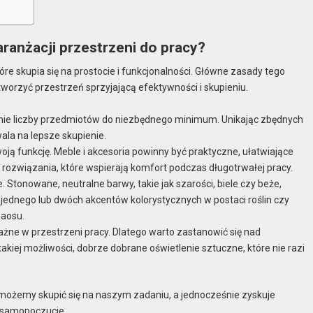
ranżacji przestrzeni do pracy?
óre skupia się na prostocie i funkcjonalności. Główne zasady tego
worzyć przestrzeń sprzyjającą efektywności i skupieniu.
enie liczby przedmiotów do niezbędnego minimum. Unikając zbędnych
ala na lepsze skupienie.
ją funkcję. Meble i akcesoria powinny być praktyczne, ułatwiające
 rozwiązania, które wspierają komfort podczas długotrwałej pracy.
tonowane, neutralne barwy, takie jak szarości, biele czy beże,
 jednego lub dwóch akcentów kolorystycznych w postaci roślin czy
aosu.
ażne w przestrzeni pracy. Dlatego warto zastanowić się nad
akiej możliwości, dobrze dobrane oświetlenie sztuczne, które nie razi
 możemy skupić się na naszym zadaniu, a jednocześnie zyskuje
e samopoczucie.