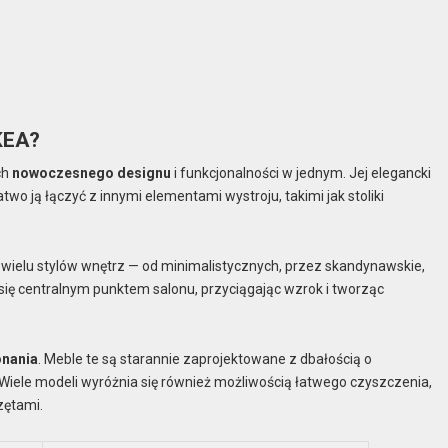
KEA?
ch
nowoczesnego designu
i funkcjonalności w jednym. Jej elegancki
atwo ją łączyć z innymi elementami wystroju, takimi jak stoliki
o wielu stylów wnętrz — od minimalistycznych, przez skandynawskie,
 się centralnym punktem salonu, przyciągając wzrok i tworząc
onania
. Meble te są starannie zaprojektowane z dbałością o
. Wiele modeli wyróżnia się również możliwością łatwego czyszczenia,
zętami.