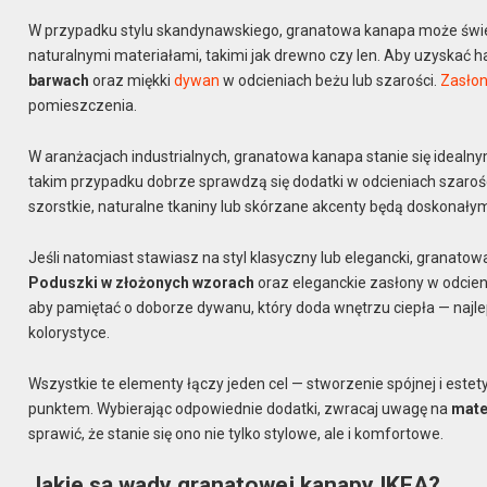
W przypadku stylu skandynawskiego, granatowa kanapa może świet
naturalnymi materiałami, takimi jak drewno czy len. Aby uzyskać 
barwach
oraz miękki
dywan
w odcieniach beżu lub szarości.
Zasło
pomieszczenia.
W aranżacjach industrialnych, granatowa kanapa stanie się idealn
takim przypadku dobrze sprawdzą się dodatki w odcieniach szarośc
szorstkie, naturalne tkaniny lub skórzane akcenty będą doskonały
Jeśli natomiast stawiasz na styl klasyczny lub elegancki, granat
Poduszki w złożonych wzorach
oraz eleganckie zasłony w odcien
aby pamiętać o doborze dywanu, który doda wnętrzu ciepła — najle
kolorystyce.
Wszystkie te elementy łączy jeden cel — stworzenie spójnej i este
punktem. Wybierając odpowiednie dodatki, zwracaj uwagę na
mater
sprawić, że stanie się ono nie tylko stylowe, ale i komfortowe.
Jakie są wady granatowej kanapy IKEA?