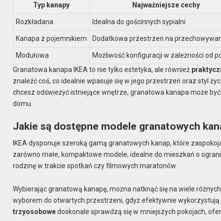
Typ kanapy
Najważniejsze cechy
Rozkładana
Idealna do gościnnych sypialni
Kanapa z pojemnikiem
Dodatkowa przestrzeń na przechowywan
Modułowa
Możliwość konfiguracji w zależności od p
Granatowa kanapa IKEA to nie tylko estetyka, ale również
praktycz
znaleźć coś, co idealnie wpasuje się w jego przestrzeń oraz styl ży
chcesz odświeżyć istniejące wnętrze, granatowa kanapa może być
domu.
Jakie są dostępne modele granatowych kan
IKEA dysponuje szeroką gamą granatowych kanap, które zaspokoją 
zarówno małe, kompaktowe modele, idealne do mieszkań o ogranicz
rodzinę w trakcie spotkań czy filmowych maratonów.
Wybierając granatową kanapę, można natknąć się na wiele różnych 
wyborem do otwartych przestrzeni, gdyż efektywnie wykorzystują n
trzyosobowe
doskonale sprawdzą się w mniejszych pokojach, ofe