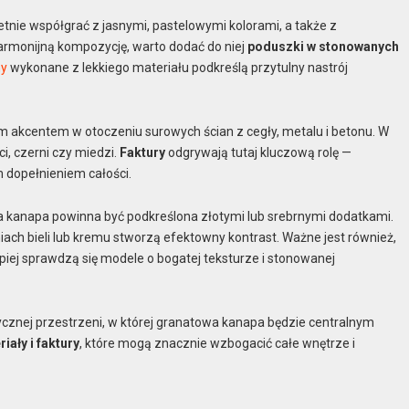
nie współgrać z jasnymi, pastelowymi kolorami, a także z
harmonijną kompozycję, warto dodać do niej
poduszki w stonowanych
ny
wykonane z lekkiego materiału podkreślą przytulny nastrój
ym akcentem w otoczeniu surowych ścian z cegły, metalu i betonu. W
i, czerni czy miedzi.
Faktury
odgrywają tutaj kluczową rolę —
m dopełnieniem całości.
owa kanapa powinna być podkreślona złotymi lub srebrnymi dodatkami.
iach bieli lub kremu stworzą efektowny kontrast. Ważne jest również,
piej sprawdzą się modele o bogatej teksturze i stonowanej
tycznej przestrzeni, w której granatowa kanapa będzie centralnym
iały i faktury
, które mogą znacznie wzbogacić całe wnętrze i