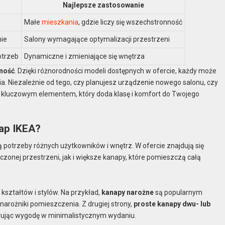
Najlepsze zastosowanie
Małe
mieszkania
, gdzie liczy się wszechstronność
ie
Salony wymagające optymalizacji przestrzeni
otrzeb
Dynamiczne i zmieniające się wnętrza
ność
. Dzięki różnorodności modeli dostępnych w ofercie, każdy może
cia. Niezależnie od tego, czy planujesz urządzenie nowego salonu, czy
 kluczowym elementem, który doda klasę i komfort do Twojego
ap IKEA?
potrzeby różnych użytkowników i wnętrz. W ofercie znajdują się
onej przestrzeni, jak i większe kanapy, które pomieszczą całą
kształtów i stylów. Na przykład,
kanapy narożne
są popularnym
arożniki pomieszczenia. Z drugiej strony,
proste kanapy dwu- lub
rując wygodę w minimalistycznym wydaniu.