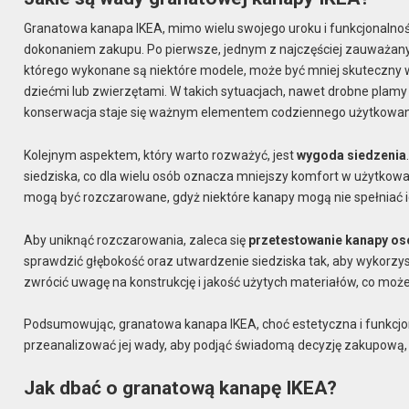
Granatowa kanapa IKEA, mimo wielu swojego uroku i funkcjonalnośc
dokonaniem zakupu. Po pierwsze, jednym z najczęściej zauważan
którego wykonane są niektóre modele, może być mniej skuteczny w 
dziećmi lub zwierzętami. W takich sytuacjach, nawet drobne plamy
konserwacja staje się ważnym elementem codziennego użytkowan
Kolejnym aspektem, który warto rozważyć, jest
wygoda siedzenia
siedziska, co dla wielu osób oznacza mniejszy komfort w użytkowani
mogą być rozczarowane, gdyż niektóre kanapy mogą nie spełniać 
Aby uniknąć rozczarowania, zaleca się
przetestowanie kanapy os
sprawdzić głębokość oraz utwardzenie siedziska tak, aby wykorzy
zwrócić uwagę na konstrukcję i jakość użytych materiałów, co moż
Podsumowując, granatowa kanapa IKEA, choć estetyczna i funkcjo
przeanalizować jej wady, aby podjąć świadomą decyzję zakupową
Jak dbać o granatową kanapę IKEA?