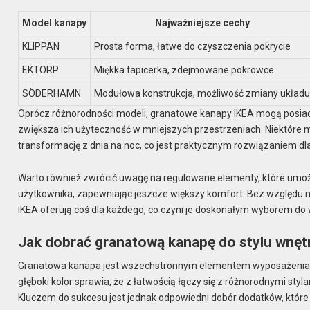
Model kanapy
Najważniejsze cechy
KLIPPAN
Prosta forma, łatwe do czyszczenia pokrycie
EKTORP
Miękka tapicerka, zdejmowane pokrowce
SÖDERHAMN
Modułowa konstrukcja, możliwość zmiany układ
Oprócz różnorodności modeli, granatowe kanapy IKEA mogą posiad
zwiększa ich użyteczność w mniejszych przestrzeniach. Niektóre 
transformację z dnia na noc, co jest praktycznym rozwiązaniem dla
Warto również zwrócić uwagę na regulowane elementy, które umoż
użytkownika, zapewniając jeszcze większy komfort. Bez względu n
IKEA oferują coś dla każdego, co czyni je doskonałym wyborem do 
Jak dobrać granatową kanapę do stylu wnęt
Granatowa kanapa jest wszechstronnym elementem wyposażenia wn
głęboki kolor sprawia, że z łatwością łączy się z różnorodnymi styl
Kluczem do sukcesu jest jednak odpowiedni dobór dodatków, które 