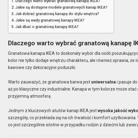
Dlaczego warto wybrać granatową kanapę IKEA?
Jakie są dostępne modele granatowych kanap IKEA?
Jak dobrać granatową kanapę do stylu wnętrza?
Jakie są wady granatowej kanapy IKEA?
Jak dbać o granatową kanapę IKEA?
Dlaczego warto wybrać granatową kanapę I
Granatowa kanapa IKEA to doskonały wybór dla osób poszukujący
kolor nie tylko dodaje wnętrzu charakteru, ale również sprawia, że ł
kawowe czy dekoracyjne poduszki.
Warto zauważyć, że granatowa barwa jest
uniwersalna
i pasuje d
aż po klasyczne czy industrialne. Kanapa w tym kolorze może stać
przyjemną atmosferę.
Jednym z kluczowych atutów kanap IKEA jest
wysoka jakość wyk
szczegóły, co przekłada się na ich trwałość i komfort użytkowania
co jest szczególnie istotne w przypadku rodzin z dziećmi lub zwier