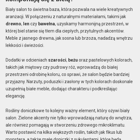
Biały salon to świetna baza, która pozwala na wiele kreatywnych
aranżacji. W połączeniu z naturalnymi materiałami, takimi jak
drewno
,
len
czy
bawełna
, uzyskamy harmonijną przestrzeń, w
której biel stanie się tłem dla ciepłych, przytulnych akcentów.
Meble z jasnego drewna, jak sosna lub brzoza, nadadzą wnętrzu
lekkości i świeżości.
Dodatki w odcieniach
szarości
,
beżu
oraz pastelowych kolorach,
takich jak miętowy czy pudrowy róż, wprowadzą do białej
przestrzeni odrobinę koloru, co sprawi, że salon będzie bardziej
przyjazny. Narzuty, poduszki i zasłony w tych kolorach doskonale
uzupełnią białe meble, dodając charakteru i podkreślając
elegancję.
Rośliny doniczkowe to kolejny ważny element, który ożywi biały
salon. Zielone akcenty nie tylko wprowadzają naturę do wnętrza,
ale również pomagają w stworzeniu zdrowego mikroklimatu.
Warto postawić na kilka większych roślin, takich jak fikus lub
monstera, a także małe doniczki z sukulentami, które będą