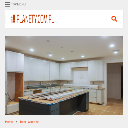
TOP MENU
Home
Dom i wnętrze