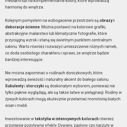
meblami lub na komplementarne kolory, które wprowadzą
harmonię do wnętrza.
Kolejnym pomysłem na wzbogacenie przestrzeni są
obrazy i
dekoracje ścienne
. Można postawić na kolorowe grafiki,
abstrakcyjne malarstwo lub klimatyczne fotografie, które
przyciągną wzrok i staną się świetnym punktem centralnym
salonu. Warto również rozważyć umieszczenie różnych ramek,
co doda osobistego charakteru i sprawi, że wnętrze będzie
bardziej interesujące.
Nie można zapominać o roślinach doniczkowych, które
wprowadzą świeżość i naturalny akcent do białego salonu.
Sukulenty
i
storczyki
są doskonałym wyborem, ponieważ nie
tylko pięknie wyglądają, ale są także łatwe w pielęgnacji. Rośliny w
żywych kolorach mogą skutecznie przełamać monotonię białych
ścian i mebli.
Inwestowanie w
tekstylia w intensywnych kolorach
również
przyniesie pozytywne efekty. Dywany, zasłony czy narzuty w