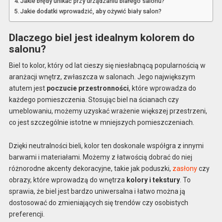
Jakie błędy unikać przy urządzaniu białego salonu?
Jakie dodatki wprowadzić, aby ożywić biały salon?
Dlaczego biel jest idealnym kolorem do
salonu?
Biel to kolor, który od lat cieszy się niesłabnącą popularnością w
aranżacji wnętrz, zwłaszcza w salonach. Jego największym
atutem jest
poczucie przestronności
, które wprowadza do
każdego pomieszczenia. Stosując biel na ścianach czy
umeblowaniu, możemy uzyskać wrażenie większej przestrzeni,
co jest szczególnie istotne w mniejszych pomieszczeniach.
Dzięki neutralności bieli, kolor ten doskonale współgra z innymi
barwami i materiałami. Możemy z łatwością dobrać do niej
różnorodne akcenty dekoracyjne, takie jak poduszki,
zasłony
czy
obrazy, które wprowadzą do wnętrza
kolory i tekstury
. To
sprawia, że biel jest bardzo uniwersalna i łatwo można ją
dostosować do zmieniających się trendów czy osobistych
preferencji.