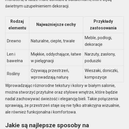
świetnym uzupełnieniem dekoracji.
Rodzaj
Przykłady
Najważniejsze cechy
elementu
zastosowania
Meble, podłogi,
Drewno
Naturalne, ciepłe, trwałe
dekoracje
Len i
Miękkie, oddychające, łatwe
Narzuty, zasłony,
bawełna
w pielęgnacji
poduszki
Ożywiają przestrzeń,
Wieszaki, doniczki,
Rośliny
wprowadzają naturę
kompozycje
Wprowadzając różnorodne tekstury i kolory w białym salonie,
można stworzyć przytulne oraz stylowe wnętrze, które będzie
nadal zachowywać świeżość i elegancję bieli. Takie połączenia
sprawiają, że przestrzeń staje się nie tylko atrakcyjna wizualnie,
ale również funkcjonalna i komfortowa.
Jakie są najlepsze sposoby na