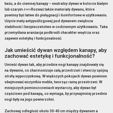
beżu, a do ciemnej kanapy – neutralny dywan w kolorze białym
lub szarym.
r>
r>Rozważ także materiały dywanu, które
powinny być łatwe do pielęgnacji i komfortowe w użytkowaniu.
Użycie maty antypoślizgowej pod dywanem zwiększa
stabilność i bezpieczeństwo w codziennym użytkowaniu. Taka
przemyślana aranżacja podkreśli charakter wnętrza oraz
zapewni estetykę i funkcjonalność.
Jak umieścić dywan względem kanapy, aby
zachować estetykę i funkcjonalność?
Umieść dywan tak, aby przednie nogi
kanapy
znajdowały się
na dywanie, co zharmonizuje całą przestrzeń i stworzy spójną
strefę wypoczynkową. W większych pokojach dywan powinien
obejmować wszystkie meble, tworząc ramę przestrzeni. W
mniejszych pomieszczeniach wystarczy, aby dywan był
częściowo pod kanapą, co wymaga, by przynajmniej przednie
nogi były na jego powierzchni.
Zachowaj odległość około
30-40 cm
między dywanem a