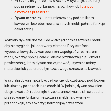
Przednie nogi mebli na dywanie
– dywan jest ułożony
pod przednie nogi kanapy, narożników lub
foteli, co
oszczędza przestrzeń
.
Dywan centralny
– jest umieszczony pod stolikiem
kawowym bez obejmowania innych mebli, pełniąc funkcję
dekoracyjną.
Wymiary dywanu dostosuj do wielkości pomieszczenia i mebli,
aby nie wyglądał jak oderwany element. Przy strefach
wypoczynkowych, dywan powinien współgrać z rozmiarem
mebli, tworząc spójną całość, ale nie przytłaczając jej. Zmierz
powierzchnię, którą dywan ma zajmować, używając taśmy
malarskiej lub papieru do tymczasowego oznaczenia krawędzi.
W sypialni dywan może być całkowicie lub częściowo pod łóżkiem
lub ułożony po bokach jako chodniki. W jadalni, dywan powinien
obejmować stół i odsunięte krzesła, umożliwiając ich swobodne
przesuwanie. Unikaj umieszczania mebli na dywanie w
przedpokoju, aby stworzyć harmonijną przestrzeń.