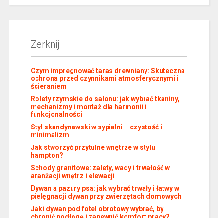
Zerknij
Czym impregnować taras drewniany: Skuteczna
ochrona przed czynnikami atmosferycznymi i
ścieraniem
Rolety rzymskie do salonu: jak wybrać tkaniny,
mechanizmy i montaż dla harmonii i
funkcjonalności
Styl skandynawski w sypialni – czystość i
minimalizm
Jak stworzyć przytulne wnętrze w stylu
hampton?
Schody granitowe: zalety, wady i trwałość w
aranżacji wnętrz i elewacji
Dywan a pazury psa: jak wybrać trwały i łatwy w
pielęgnacji dywan przy zwierzętach domowych
Jaki dywan pod fotel obrotowy wybrać, by
chronić podłogę i zapewnić komfort pracy?