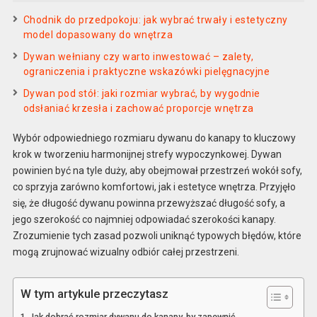
Chodnik do przedpokoju: jak wybrać trwały i estetyczny
model dopasowany do wnętrza
Dywan wełniany czy warto inwestować – zalety,
ograniczenia i praktyczne wskazówki pielęgnacyjne
Dywan pod stół: jaki rozmiar wybrać, by wygodnie
odsłaniać krzesła i zachować proporcje wnętrza
Wybór odpowiedniego rozmiaru dywanu do kanapy to kluczowy
krok w tworzeniu harmonijnej strefy wypoczynkowej. Dywan
powinien być na tyle duży, aby obejmował przestrzeń wokół sofy,
co sprzyja zarówno komfortowi, jak i estetyce wnętrza. Przyjęło
się, że długość dywanu powinna przewyższać długość sofy, a
jego szerokość co najmniej odpowiadać szerokości kanapy.
Zrozumienie tych zasad pozwoli uniknąć typowych błędów, które
mogą zrujnować wizualny odbiór całej przestrzeni.
W tym artykule przeczytasz
Jak dobrać rozmiar dywanu do kanapy, by zapewnić