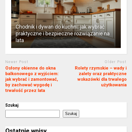
Chodnik i dywan do kuchni: jak wybrać
praktyczne i bezpieczne rozwiązanie na
lata
Newer Post
Older Post
Osłony okienne do okna
Rolety rzymskie – wady i
balkonowego z wyjściem:
zalety oraz praktyczne
jak wybrać i zamontować,
wskazówki dla trwałego
by zachować wygodę i
użytkowania
trwałość przez lata
Szukaj
Szukaj
Ostatnie wpisy