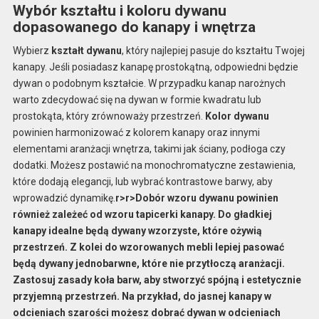
Wybór kształtu i koloru dywanu
dopasowanego do kanapy i wnętrza
Wybierz
kształt dywanu
, który najlepiej pasuje do kształtu Twojej
kanapy. Jeśli posiadasz kanapę prostokątną, odpowiedni będzie
dywan o podobnym kształcie. W przypadku kanap narożnych
warto zdecydować się na dywan w formie kwadratu lub
prostokąta, który zrównoważy przestrzeń.
Kolor dywanu
powinien harmonizować z kolorem kanapy oraz innymi
elementami aranżacji wnętrza, takimi jak ściany, podłoga czy
dodatki. Możesz postawić na monochromatyczne zestawienia,
które dodają elegancji, lub wybrać kontrastowe barwy, aby
wprowadzić dynamikę.
r>
r>Dobór wzoru dywanu powinien
również zależeć od wzoru tapicerki kanapy. Do gładkiej
kanapy idealne będą dywany wzorzyste, które ożywią
przestrzeń. Z kolei do wzorowanych mebli lepiej pasować
będą dywany jednobarwne, które nie przytłoczą aranżacji.
Zastosuj zasady koła barw, aby stworzyć spójną i estetycznie
przyjemną przestrzeń. Na przykład, do jasnej kanapy w
odcieniach szarości możesz dobrać dywan w odcieniach