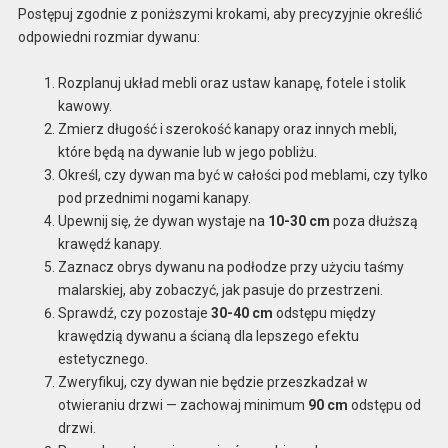
Postępuj zgodnie z poniższymi krokami, aby precyzyjnie określić
odpowiedni rozmiar dywanu:
Rozplanuj układ mebli oraz ustaw kanapę, fotele i stolik
kawowy.
Zmierz długość i szerokość kanapy oraz innych mebli,
które będą na dywanie lub w jego pobliżu.
Określ, czy dywan ma być w całości pod meblami, czy tylko
pod przednimi nogami kanapy.
Upewnij się, że dywan wystaje na
10-30 cm
poza dłuższą
krawędź kanapy.
Zaznacz obrys dywanu na podłodze przy użyciu taśmy
malarskiej, aby zobaczyć, jak pasuje do przestrzeni.
Sprawdź, czy pozostaje
30-40 cm
odstępu między
krawędzią dywanu a ścianą dla lepszego efektu
estetycznego.
Zweryfikuj, czy dywan nie będzie przeszkadzał w
otwieraniu drzwi — zachowaj minimum
90 cm
odstępu od
drzwi.