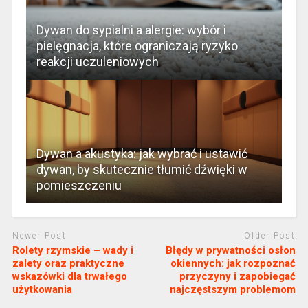
Dywan do sypialni a alergie: wybór i
pielęgnacja, które ograniczają ryzyko
reakcji uczuleniowych
Dywan a akustyka: jak wybrać i ustawić
dywan, by skutecznie tłumić dźwięki w
pomieszczeniu
Newer Post
Older Post
Rolety rzymskie – wady i
Błędy w prywatności osłon
zalety oraz praktyczne
okiennych: jak rozpoznać
wskazówki dla trwałego
przyczyny i zapobiegać
użytkowania
najczęstszym problemom