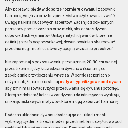
Aby poprawić
błędy w doborze rozmiaru dywanu
i zapewnić
harmonię wnętrza oraz bezpieczeństwo użytkowania, zwróć
uwagę na kilka kluczowych aspektów. Zacznij od dokładnych
pomiarów pomieszczenia oraz mebli, aby dobrać dywan
odpowiednich wymiarów. Unikaj małych dywanów, które nie
definiują strefy wypoczynkowej; dywan powinien obejmować
przednie nogi mebli, co stworzy spójną wizualnie przestrzeń.
Nie zapominaj o pozostawieniu przynajmniej
20-30 cm
wolnej
przestrzeni między krawędziami dywanu a ścianami, co
zapobiegnie przytłoczeniu wnętrza. W pomieszczeniach o
dużym natężeniu ruchu stosuj
maty antypoślizgowe pod dywan
,
aby zminimalizować ryzyko przesuwania się dywanu i potknięć.
Staraj się dobierać kolor i wzór dywanu do istniejącego wystroju,
unikając jaskrawych motywów, które mogą zaburzać harmonię.
Podczas układania dywanu dostosuj go do układu mebli,
wybierając jeden z trzech modeli: przed meblami, częściowo pod
meblami lub pod całym zestawem. Pamiętaj, aby regularnie