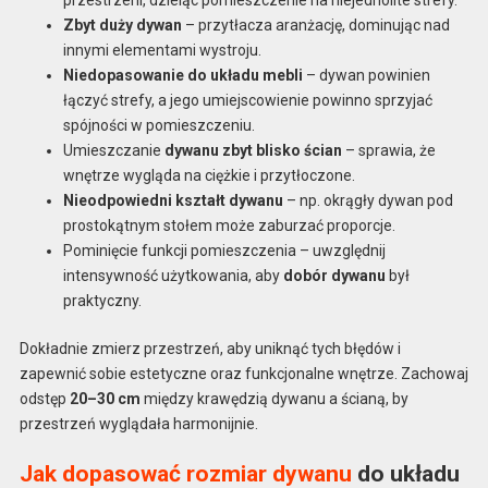
Zbyt duży dywan
– przytłacza aranżację, dominując nad
innymi elementami wystroju.
Niedopasowanie do układu mebli
– dywan powinien
łączyć strefy, a jego umiejscowienie powinno sprzyjać
spójności w pomieszczeniu.
Umieszczanie
dywanu zbyt blisko ścian
– sprawia, że
wnętrze wygląda na ciężkie i przytłoczone.
Nieodpowiedni kształt dywanu
– np. okrągły dywan pod
prostokątnym stołem może zaburzać proporcje.
Pominięcie funkcji pomieszczenia – uwzględnij
intensywność użytkowania, aby
dobór dywanu
był
praktyczny.
Dokładnie zmierz przestrzeń, aby uniknąć tych błędów i
zapewnić sobie estetyczne oraz funkcjonalne wnętrze. Zachowaj
odstęp
20–30 cm
między krawędzią dywanu a ścianą, by
przestrzeń wyglądała harmonijnie.
Jak dopasować rozmiar dywanu
do układu