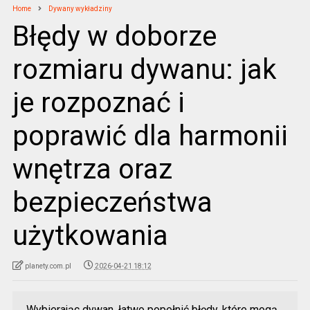
Home
Dywany wykładziny
Błędy w doborze
rozmiaru dywanu: jak
je rozpoznać i
poprawić dla harmonii
wnętrza oraz
bezpieczeństwa
użytkowania
planety.com.pl
2026-04-21 18:12
Wybierając dywan, łatwo popełnić błędy, które mogą