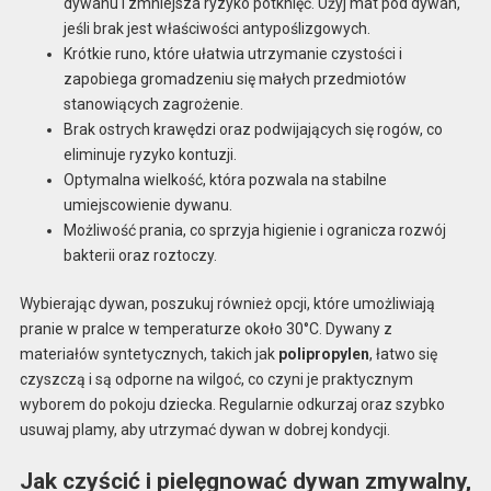
dywanu i zmniejsza ryzyko potknięć. Użyj mat pod dywan,
jeśli brak jest właściwości antypoślizgowych.
Krótkie runo, które ułatwia utrzymanie czystości i
zapobiega gromadzeniu się małych przedmiotów
stanowiących zagrożenie.
Brak ostrych krawędzi oraz podwijających się rogów, co
eliminuje ryzyko kontuzji.
Optymalna wielkość, która pozwala na stabilne
umiejscowienie dywanu.
Możliwość prania, co sprzyja higienie i ogranicza rozwój
bakterii oraz roztoczy.
Wybierając dywan, poszukuj również opcji, które umożliwiają
pranie w pralce w temperaturze około 30°C. Dywany z
materiałów syntetycznych, takich jak
polipropylen
, łatwo się
czyszczą i są odporne na wilgoć, co czyni je praktycznym
wyborem do pokoju dziecka. Regularnie odkurzaj oraz szybko
usuwaj plamy, aby utrzymać dywan w dobrej kondycji.
Jak czyścić i pielęgnować dywan zmywalny,