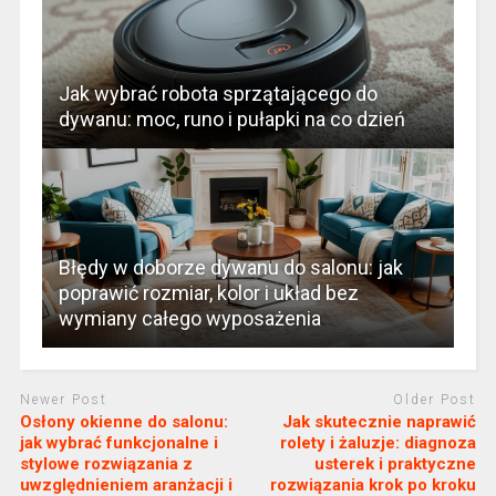
Jak wybrać robota sprzątającego do
dywanu: moc, runo i pułapki na co dzień
Błędy w doborze dywanu do salonu: jak
poprawić rozmiar, kolor i układ bez
wymiany całego wyposażenia
Newer Post
Older Post
Osłony okienne do salonu:
Jak skutecznie naprawić
jak wybrać funkcjonalne i
rolety i żaluzje: diagnoza
stylowe rozwiązania z
usterek i praktyczne
uwzględnieniem aranżacji i
rozwiązania krok po kroku