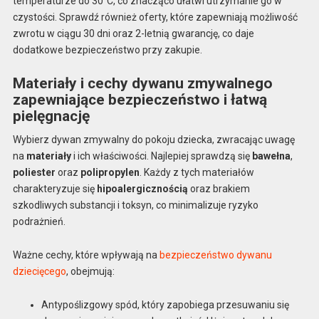
temperaturze do 30°C, co znacząco ułatwi utrzymanie go w
czystości. Sprawdź również oferty, które zapewniają możliwość
zwrotu w ciągu 30 dni oraz 2-letnią gwarancję, co daje
dodatkowe bezpieczeństwo przy zakupie.
Materiały i cechy dywanu zmywalnego
zapewniające bezpieczeństwo i łatwą
pielęgnację
Wybierz dywan zmywalny do pokoju dziecka, zwracając uwagę
na
materiały
i ich właściwości. Najlepiej sprawdzą się
bawełna
,
poliester
oraz
polipropylen
. Każdy z tych materiałów
charakteryzuje się
hipoalergicznością
oraz brakiem
szkodliwych substancji i toksyn, co minimalizuje ryzyko
podrażnień.
Ważne cechy, które wpływają na
bezpieczeństwo dywanu
dziecięcego
, obejmują:
Antypoślizgowy spód, który zapobiega przesuwaniu się