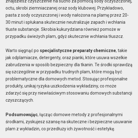
znajdziesz czyszczenie na sucho za pomocą sody oczyszczonej,
octu, skrobi ziemniaczanej oraz sody klubowej. Przykładowo,
pasta z sody oczyszczonej i wody nałożona na plamę przez 20-
30 minut i spłukana skutecznie neutralizuje zapach i wchłania
tłuste substancje. Skrobia kukurydziana również pomoże w
przypadku świeżych plam, gdyż skutecznie wchłania tłuszcz.
Warto sięgnąć po
specjalistyczne preparaty chemiczne
, takie
jak odplamiacze, detergenty, oraz pianki, które usuwa wszelkie
zabrudzenia w sposób bezpieczny dla tkanin. Te środki sprawdzą
się szczególnie w przypadku trudnych plam, które mogą być
problematyczne dla domowych metod. Stosując profesjonalne
produkty, unikaj ryzyka uszkodzenia wykładziny, co może
zdarzyć się przy niewłaściwym stosowaniu domowych substancji
czyszczących.
Podsumowując
, łącząc domowe metody z profesjonalnymi
środkami, zyskujesz szansę na skuteczne i bezpieczne usuwanie
plam z wykładzin, co przedłuży ich żywotność i estetykę.