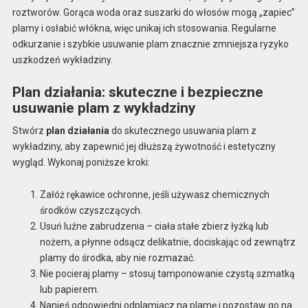
roztworów. Gorąca woda oraz suszarki do włosów mogą „zapiec”
plamy i osłabić włókna, więc unikaj ich stosowania. Regularne
odkurzanie i szybkie usuwanie plam znacznie zmniejsza ryzyko
uszkodzeń wykładziny.
Plan działania: skuteczne i bezpieczne
usuwanie plam z wykładziny
Stwórz
plan działania
do skutecznego usuwania plam z
wykładziny, aby zapewnić jej dłuższą żywotność i estetyczny
wygląd. Wykonaj poniższe kroki:
Załóż rękawice ochronne, jeśli używasz chemicznych
środków czyszczących.
Usuń luźne zabrudzenia – ciała stałe zbierz łyżką lub
nożem, a płynne odsącz delikatnie, dociskając od zewnątrz
plamy do środka, aby nie rozmazać.
Nie pocieraj plamy – stosuj tamponowanie czystą szmatką
lub papierem.
Nanieś odpowiedni odplamiacz na plamę i pozostaw go na