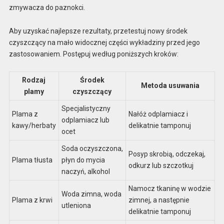
zmywacza do paznokci.
Aby uzyskać najlepsze rezultaty, przetestuj nowy środek
czyszczący na mało widocznej części wykładziny przed jego
zastosowaniem. Postępuj według poniższych kroków:
Rodzaj
Środek
Metoda usuwania
plamy
czyszczący
Specjalistyczny
Plama z
Nałóż odplamiacz i
odplamiacz lub
kawy/herbaty
delikatnie tamponuj
ocet
Soda oczyszczona,
Posyp skrobią, odczekaj,
Plama tłusta
płyn do mycia
odkurz lub szczotkuj
naczyń, alkohol
Namocz tkaninę w wodzie
Woda zimna, woda
Plama z krwi
zimnej, a następnie
utleniona
delikatnie tamponuj