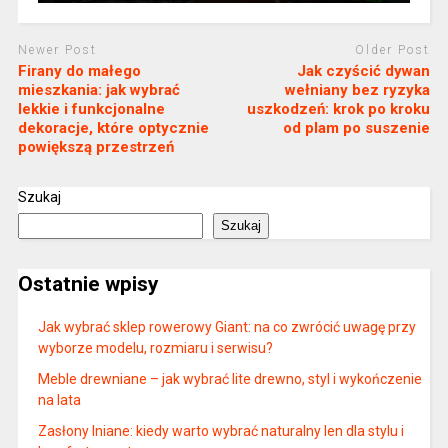
Newer Post
Older Post
Firany do małego
Jak czyścić dywan
mieszkania: jak wybrać
wełniany bez ryzyka
lekkie i funkcjonalne
uszkodzeń: krok po kroku
dekoracje, które optycznie
od plam po suszenie
powiększą przestrzeń
Szukaj
Szukaj
Ostatnie wpisy
Jak wybrać sklep rowerowy Giant: na co zwrócić uwagę przy
wyborze modelu, rozmiaru i serwisu?
Meble drewniane – jak wybrać lite drewno, styl i wykończenie
na lata
Zasłony lniane: kiedy warto wybrać naturalny len dla stylu i