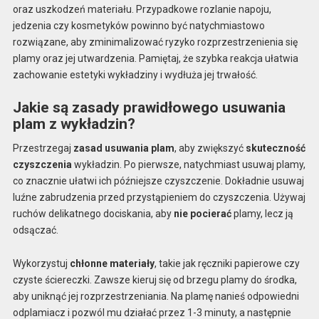
oraz uszkodzeń materiału. Przypadkowe rozlanie napoju,
jedzenia czy kosmetyków powinno być natychmiastowo
rozwiązane, aby zminimalizować ryzyko rozprzestrzenienia się
plamy oraz jej utwardzenia. Pamiętaj, że szybka reakcja ułatwia
zachowanie estetyki wykładziny i wydłuża jej trwałość.
Jakie są zasady prawidłowego usuwania
plam z wykładzin?
Przestrzegaj
zasad usuwania plam
, aby zwiększyć
skuteczność
czyszczenia
wykładzin. Po pierwsze, natychmiast usuwaj plamy,
co znacznie ułatwi ich późniejsze czyszczenie. Dokładnie usuwaj
luźne zabrudzenia przed przystąpieniem do czyszczenia. Używaj
ruchów delikatnego dociskania, aby
nie pocierać
plamy, lecz ją
odsączać.
Wykorzystuj
chłonne materiały
, takie jak ręczniki papierowe czy
czyste ściereczki. Zawsze kieruj się od brzegu plamy do środka,
aby uniknąć jej rozprzestrzeniania. Na plamę nanieś odpowiedni
odplamiacz i pozwól mu działać przez 1-3 minuty, a następnie