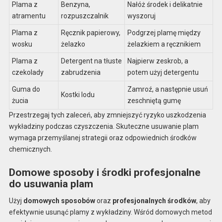
Plama z
Benzyna,
Nałóż środek i delikatnie
atramentu
rozpuszczalnik
wyszoruj
Plama z
Ręcznik papierowy,
Podgrzej plamę między
wosku
żelazko
żelazkiem a ręcznikiem
Plama z
Detergent na tłuste
Najpierw zeskrob, a
czekolady
zabrudzenia
potem użyj detergentu
Guma do
Zamroź, a następnie usuń
Kostki lodu
żucia
zeschniętą gumę
Przestrzegaj tych zaleceń, aby zmniejszyć ryzyko uszkodzenia
wykładziny podczas czyszczenia. Skuteczne usuwanie plam
wymaga przemyślanej strategii oraz odpowiednich środków
chemicznych.
Domowe sposoby i środki profesjonalne
do usuwania plam
Użyj
domowych sposobów
oraz
profesjonalnych środków
, aby
efektywnie usunąć plamy z wykładziny. Wśród domowych metod