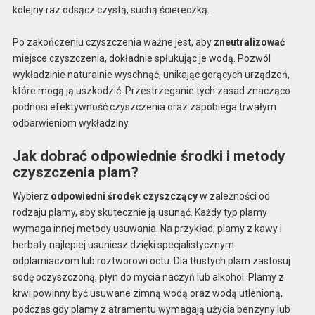
kolejny raz odsącz czystą, suchą ściereczką.
Po zakończeniu czyszczenia ważne jest, aby
zneutralizować
miejsce czyszczenia, dokładnie spłukując je wodą. Pozwól
wykładzinie naturalnie wyschnąć, unikając gorących urządzeń,
które mogą ją uszkodzić. Przestrzeganie tych zasad znacząco
podnosi efektywność czyszczenia oraz zapobiega trwałym
odbarwieniom wykładziny.
Jak dobrać odpowiednie środki i metody
czyszczenia plam?
Wybierz
odpowiedni środek czyszczący
w zależności od
rodzaju plamy, aby skutecznie ją usunąć. Każdy typ plamy
wymaga innej metody usuwania. Na przykład, plamy z kawy i
herbaty najlepiej usuniesz dzięki specjalistycznym
odplamiaczom lub roztworowi octu. Dla tłustych plam zastosuj
sodę oczyszczoną, płyn do mycia naczyń lub alkohol. Plamy z
krwi powinny być usuwane zimną wodą oraz wodą utlenioną,
podczas gdy plamy z atramentu wymagają użycia benzyny lub