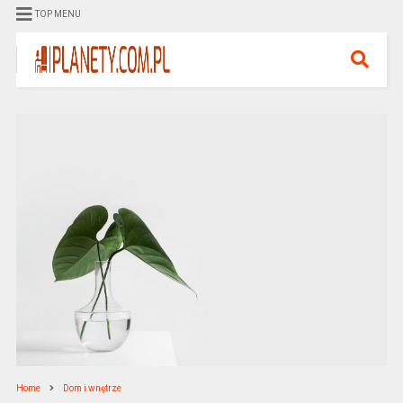
TOP MENU
Home
Dom i wnętrze