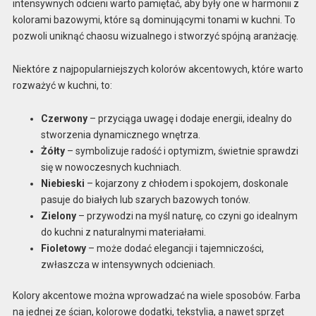
intensywnych odcieni warto pamiętać, aby były one w harmonii z
kolorami bazowymi, które są dominującymi tonami w kuchni. To
pozwoli uniknąć chaosu wizualnego i stworzyć spójną aranżację.
Niektóre z najpopularniejszych kolorów akcentowych, które warto
rozważyć w kuchni, to:
Czerwony
– przyciąga uwagę i dodaje energii, idealny do
stworzenia dynamicznego wnętrza.
Żółty
– symbolizuje radość i optymizm, świetnie sprawdzi
się w nowoczesnych kuchniach.
Niebieski
– kojarzony z chłodem i spokojem, doskonale
pasuje do białych lub szarych bazowych tonów.
Zielony
– przywodzi na myśl naturę, co czyni go idealnym
do kuchni z naturalnymi materiałami.
Fioletowy
– może dodać elegancji i tajemniczości,
zwłaszcza w intensywnych odcieniach.
Kolory akcentowe można wprowadzać na wiele sposobów. Farba
na jednej ze ścian, kolorowe dodatki, tekstylia, a nawet sprzęt