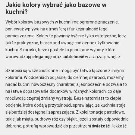
Jakie kolory wybrać jako bazowe w
kuchni?
Wybór kolorów bazowych w kuchni ma ogromne znaczenie,
ponieważ wpływa na atmosferę i funkcjonalność tego
pomieszczenia. Kolory te powinny być nie tylko estetyczne, lecz
także praktyczne, biorąc pod uwagę codzienne użytkowanie
kuchni. Szarości, beże i pastele to popularne wybory, które
wprowadzają
elegancję
oraz
subtelność
w aranżacji wnętrz.
Szarości są wszechstronne i mogą być łatwo łączone z innymi
kolorami. W odcieniach od jasnej do ciemnej szarości, możemy
nadać kuchni nowoczesny charakter, a jednocześnie pozwala to
na łatwe dopasowanie dodatków w różnych kolorach, co daje
możliwość częstej zmiany wystroju. Beże natomiast to ciepłe
odcienie, które dodają przytulności, sprawiając, że kuchnia staje
się bardziej dostępna i zapraszająca. Z kolei tonacje pastelowe,
takie jak mięta, pudrowy róż czy błękit, jeżeli zostały odpowiednio
dobrane, potrafią wprowadzić do przestrzeni
świeżość
i lekkość.