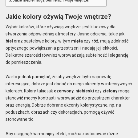
Jakie meble mogą odmienić Twoje wnętrze?
Jakie kolory ożywią Twoje wnętrze?
Wybór kolorów, które ożywiają wnętrze, jest kluczowy dla
stworzenia odpowiedniej atmosfery. Jasne odcienie, takie jak
biel
oraz pastelowe kolory, w tym
mięta
czy
róż
, mają zdolność
optycznego powiększania przestrzeni i nadają jej lekkości.
Delikatne szarości również wprowadzają subtelność i elegancję
do pomieszczenia.
Warto jednak pamiętać, że aby wnętrze było naprawdę
interesujące, dobrze jest dodać do niego akcenty w intensywnych
kolorach. Kolory takie jak
czerwony
,
niebieski
czy
zielony
mogą
stanowić mocny kontrast i wprowadzić do przestrzeni charakter
oraz energię. Dobrze dobrane akcenty kolorystyczne, np. na
poduszkach, obrazach czy dekoracjach, pomogą ożywić
stonowane tło.
Aby osiągnąć harmonijny efekt, można zastosować różne