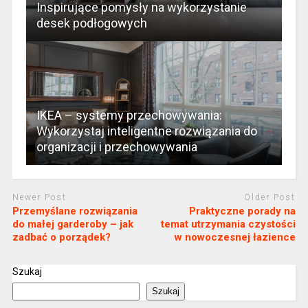
Inspirujące pomysły na wykorzystanie
desek podłogowych
IKEA – systemy przechowywania:
Wykorzystaj inteligentne rozwiązania do
organizacji i przechowywania
Newer Post
Older Post
Przemyślane rozwiązania
Praktyczne porady na
do małej garderoby – jak
temat utrzymania czystości
zadbać o porządek?
w nowoczesnej łazience
Szukaj
Szukaj