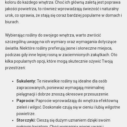
koloru do każdego wnętrza. Choć ich główną zaletą jest poprawa
jakości powietrza, to również wprowadzają świeżość i naturalny
urok, co sprawia, że stają się coraz bardziej popularne w domach i
biurach.
Wybierając rośliny do swojego wnętrza, warto zwrócić
szczególną uwagę na ich wymiary oraz wymagania dotyczące
światła. Niektóre rośliny preferują jasne i słoneczne miejsca,
podczas gdy inne lepiej rosną w zaciemnionych zakątkach. Oto
kilka popularnych opcji, które mogą skutecznie ożywić Twoją
przestrzeń:
Sukulenty:
Te niewielkie rośliny są idealne dla osób
zapracowanych, ponieważ wymagają minimalnej
pielęgnacji i dobrze znoszą okresowe przesuszenie.
Paprocie:
Paprocie wprowadzają do wnętrza efektowną
zieleń i wilgoć. Doskonale czują się w cieniu i lubią wilgotne
powietrze.
Storczyki:
Cieszą się dużym uznaniem dzięki swoim
pięknym kwiatom. Choć wymagają więcej uwagi i