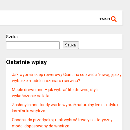
SEARCH
Szukaj
Szukaj
Ostatnie wpisy
Jak wybrać sklep rowerowy Giant: na co zwrócić uwagę przy
wyborze modelu, rozmiaru i serwisu?
Meble drewniane – jak wybrać lite drewno, styl i
wykończenie na lata
Zasłony lniane: kiedy warto wybrać naturalny len dla stylu i
komfortu wnętrza
Chodnik do przedpokoju: jak wybrać trwały i estetyczny
model dopasowany do wnętrza