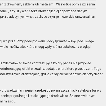
zeń z drewnem, szkłem lub metalem
Wszystkie pomieszczenia
aneli, aby uzyskać efekt, który najlepiej odpowiada danym
 i tradycyjnych wnętrzach, co czyni je niezwykle uniwersalnym
ji wnętrza. Przy podejmowaniu decyzji warto wziąć pod uwagę
eje wiele możliwości, które mogą wpłynąć na ostateczny wygląd
zdecydować się na kontrastujące kolory paneli. Na przykład
interesujący efekt wizualny, dodając charakteru przestrzeni. Tego
malistycznych aranżacjach, gdzie każdy element powinien przyciągać
e wprowadzą
harmonię i spokój
do pomieszczenia. Pastelowe barwy
worzenie przytulnego i relaksującego środowiska. Są one świetnym
ym miejscu.