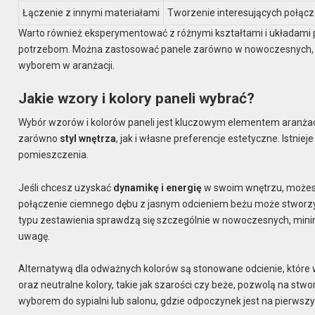
Łączenie z innymi materiałami
Tworzenie interesujących połąc
Warto również eksperymentować z różnymi kształtami i układami p
potrzebom. Można zastosować panele zarówno w nowoczesnych, jak
wyborem w aranżacji.
Jakie wzory i kolory paneli wybrać?
Wybór wzorów i kolorów paneli jest kluczowym elementem aranżac
zarówno
styl wnętrza
, jak i własne preferencje estetyczne. Istni
pomieszczenia.
Jeśli chcesz uzyskać
dynamikę i energię
w swoim wnętrzu, możesz 
połączenie ciemnego dębu z jasnym odcieniem beżu może stworzyć 
typu zestawienia sprawdzą się szczególnie w nowoczesnych, mini
uwagę.
Alternatywą dla odważnych kolorów są stonowane odcienie, któr
oraz neutralne kolory, takie jak szarości czy beże, pozwolą na st
wyborem do sypialni lub salonu, gdzie odpoczynek jest na pierwsz