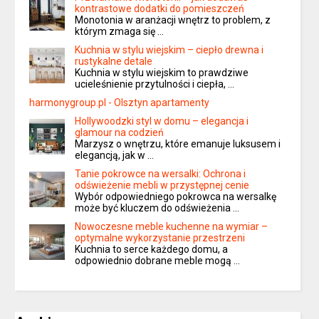
kontrastowe dodatki do pomieszczeń
Monotonia w aranżacji wnętrz to problem, z
którym zmaga się …
Kuchnia w stylu wiejskim – ciepło drewna i
rustykalne detale
Kuchnia w stylu wiejskim to prawdziwe
ucieleśnienie przytulności i ciepła, …
harmonygroup.pl - Olsztyn apartamenty
Hollywoodzki styl w domu – elegancja i
glamour na codzień
Marzysz o wnętrzu, które emanuje luksusem i
elegancją, jak w …
Tanie pokrowce na wersalki: Ochrona i
odświeżenie mebli w przystępnej cenie
Wybór odpowiedniego pokrowca na wersalkę
może być kluczem do odświeżenia …
Nowoczesne meble kuchenne na wymiar –
optymalne wykorzystanie przestrzeni
Kuchnia to serce każdego domu, a
odpowiednio dobrane meble mogą …