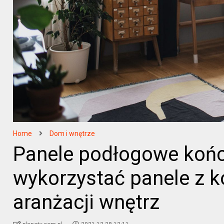
Home
Dom i wnętrze
Panele podłogowe końcó
wykorzystać panele z k
aranżacji wnętrz