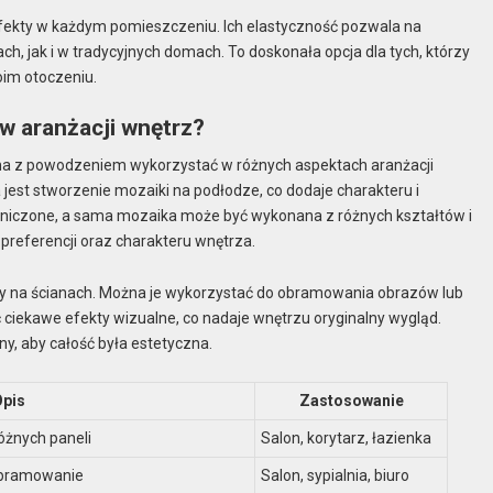
efekty w każdym pomieszczeniu. Ich elastyczność pozwala na
jak i w tradycyjnych domach. To doskonała opcja dla tych, którzy
im otoczeniu.
w aranżacji wnętrz?
żna z powodzeniem wykorzystać w różnych aspektach aranżacji
est stworzenie mozaiki na podłodze, co dodaje charakteru i
aniczone, a sama mozaika może być wykonana z różnych kształtów i
 preferencji oraz charakteru wnętrza.
nty na ścianach. Można je wykorzystać do obramowania obrazów lub
 ciekawe efekty wizualne, co nadaje wnętrzu oryginalny wygląd.
ny, aby całość była estetyczna.
Opis
Zastosowanie
óżnych paneli
Salon, korytarz, łazienka
 obramowanie
Salon, sypialnia, biuro