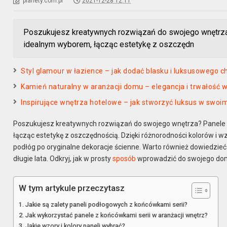
planety.com.pl
2021-12-28 12:11
Poszukujesz kreatywnych rozwiązań do swojego wnętrz
idealnym wyborem, łącząc estetykę z oszczędn
Styl glamour w łazience – jak dodać blasku i luksusowego c
Kamień naturalny w aranżacji domu – elegancja i trwałość 
Inspirujące wnętrza hotelowe – jak stworzyć luksus w swo
Poszukujesz kreatywnych rozwiązań do swojego wnętrza? Panele
łącząc estetykę z oszczędnością. Dzięki różnorodności kolorów i
podłóg po oryginalne dekoracje ścienne. Warto również dowiedzieć 
długie lata. Odkryj, jak w prosty
sposób
wprowadzić do swojego domu
W tym artykule przeczytasz
Jakie są zalety paneli podłogowych z końcówkami serii?
Jak wykorzystać panele z końcówkami serii w aranżacji wnętrz?
Jakie wzory i kolory paneli wybrać?