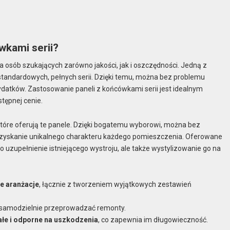
wkami serii?
 osób szukających zarówno jakości, jak i oszczędności. Jedną z
tandardowych, pełnych serii. Dzięki temu, można bez problemu
datków. Zastosowanie paneli z końcówkami serii jest idealnym
tępnej cenie.
 które oferują te panele. Dzięki bogatemu wyborowi, można bez
 uzyskanie unikalnego charakteru każdego pomieszczenia. Oferowane
lko uzupełnienie istniejącego wystroju, ale także wystylizowanie go na
e aranżacje
, łącznie z tworzeniem wyjątkowych zestawień
cą samodzielnie przeprowadzać remonty.
ałe i odporne na uszkodzenia
, co zapewnia im długowieczność.