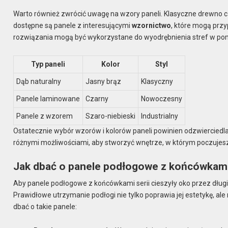
Warto również zwrócić uwagę na wzory paneli. Klasyczne drewno cz
dostępne są panele z interesującymi
wzornictwo
, które mogą prz
rozwiązania mogą być wykorzystane do wyodrębnienia stref w pomi
Typ paneli
Kolor
Styl
Dąb naturalny
Jasny brąz
Klasyczny
Panele laminowane
Czarny
Nowoczesny
Panele z wzorem
Szaro-niebieski
Industrialny
Ostatecznie wybór wzorów i kolorów paneli powinien odzwierciedl
różnymi możliwościami, aby stworzyć wnętrze, w którym poczujes
Jak dbać o panele podłogowe z końcówkami 
Aby panele podłogowe z końcówkami serii cieszyły oko przez długie
Prawidłowe utrzymanie podłogi nie tylko poprawia jej estetykę, ale
dbać o takie panele: