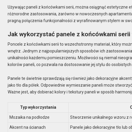
Używając paneli z końcówkami serii, można osiągnąć estetyczne 
różnorodne zastosowania, zarówno w nowoczesnych apartamentach, 
pragną połączenia funkcjonalności z wyrafinowanym stylem w swo
Jak wykorzystać panele z końcówkami serii 
Poncele z końcówkami serii to wszechstronny materiał, który mo
wnętrz. Jednym z najpopularniejszych sposobów ich zastosowania j
unikalności każdemu pomieszczeniu. Możliwości są niemal nieogr
kolorów paneli, co pozwala na dostosowanie jej stylu do osobistych
Panele te świetnie sprawdzają się również jako dekoracyjne akce
jako tło dla półek. Odpowiednie wymieszanie paneli może stworzyć
Ważne jest, aby dobierać kolory i tekstury paneli w sposób harmonij
Typ wykorzystania
Mozaika na podłodze
Stworzenie unikalnego wzoru z r
Akcent na ścianach
Panele jako dekoracyjne tło lub