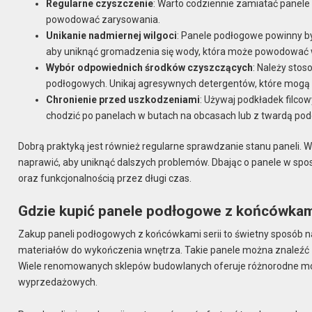
Regularne czyszczenie
: Warto codziennie zamiatać panele
powodować zarysowania.
Unikanie nadmiernej wilgoci
: Panele podłogowe powinny by
aby uniknąć gromadzenia się wody, która może powodować
Wybór odpowiednich środków czyszczących
: Należy sto
podłogowych. Unikaj agresywnych detergentów, które mogą 
Chronienie przed uszkodzeniami
: Używaj podkładek filco
chodzić po panelach w butach na obcasach lub z twardą po
Dobrą praktyką jest również regularne sprawdzanie stanu paneli. W
naprawić, aby uniknąć dalszych problemów. Dbając o panele w spo
oraz funkcjonalnością przez długi czas.
Gdzie kupić panele podłogowe z końcówkami
Zakup paneli podłogowych z końcówkami serii to świetny sposób na
materiałów do wykończenia wnętrza. Takie panele można znaleź
Wiele renomowanych sklepów budowlanych oferuje różnorodne mo
wyprzedażowych.