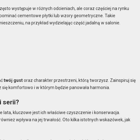
ęsto występuje w różnych odcieniach, ale coraz częściej na rynku
ypominać cementowe płytki lub wzory geometryczne. Takie
eszczeniu, na przykład wydzielając część jadalną w salonie.
ać
twój gust
oraz charakter przestrzeni, którą tworzysz. Zainspiruj się
z się komfortowo i w którym będzie panowała harmonia.
serii?
 lata, kluczowe jest ich właściwe czyszczenie i konserwacja.
 również wpływa na jej trwałość. Oto kilka istotnych wskazówek, jak