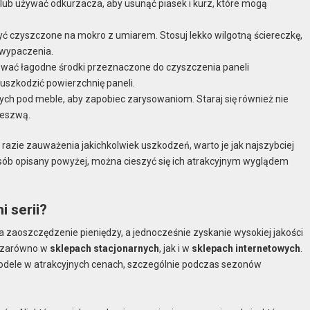
 lub używać odkurzacza, aby usunąć piasek i kurz, które mogą
ć czyszczone na mokro z umiarem. Stosuj lekko wilgotną ściereczkę,
 wypaczenia.
sować łagodne środki przeznaczone do czyszczenia paneli
uszkodzić powierzchnię paneli.
wych pod meble, aby zapobiec zarysowaniom. Staraj się również nie
deszwą.
 razie zauważenia jakichkolwiek uszkodzeń, warto je jak najszybciej
sób opisany powyżej, można cieszyć się ich atrakcyjnym wyglądem
 serii?
 zaoszczędzenie pieniędzy, a jednocześnie zyskanie wysokiej jakości
ć zarówno w
sklepach stacjonarnych
, jak i w
sklepach internetowych
.
dele w atrakcyjnych cenach, szczególnie podczas sezonów