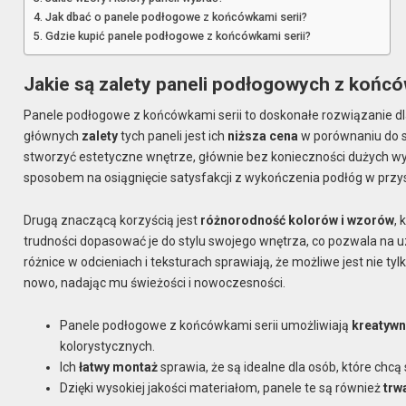
Jak dbać o panele podłogowe z końcówkami serii?
Gdzie kupić panele podłogowe z końcówkami serii?
Jakie są zalety paneli podłogowych z końcó
Panele podłogowe z końcówkami serii to doskonałe rozwiązanie dla
głównych
zalety
tych paneli jest ich
niższa cena
w porównaniu do s
stworzyć estetyczne wnętrze, głównie bez konieczności dużych wy
sposobem na osiągnięcie satysfakcji z wykończenia podłóg w przys
Drugą znaczącą korzyścią jest
różnorodność kolorów i wzorów
,
trudności dopasować je do stylu swojego wnętrza, co pozwala na
różnice w odcieniach i teksturach sprawiają, że możliwe jest nie ty
nowo, nadając mu świeżości i nowoczesności.
Panele podłogowe z końcówkami serii umożliwiają
kreatywn
kolorystycznych.
Ich
łatwy montaż
sprawia, że są idealne dla osób, które ch
Dzięki wysokiej jakości materiałom, panele te są również
trw