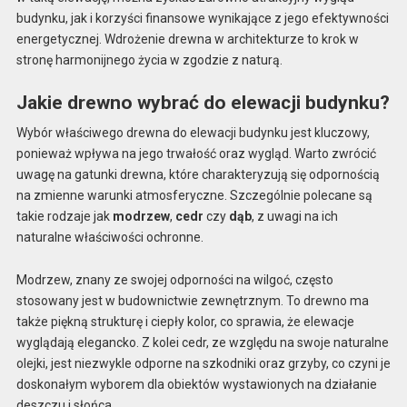
budynku, jak i korzyści finansowe wynikające z jego efektywności
energetycznej. Wdrożenie drewna w architekturze to krok w
stronę harmonijnego życia w zgodzie z naturą.
Jakie drewno wybrać do elewacji budynku?
Wybór właściwego drewna do elewacji budynku jest kluczowy,
ponieważ wpływa na jego trwałość oraz wygląd. Warto zwrócić
uwagę na gatunki drewna, które charakteryzują się odpornością
na zmienne warunki atmosferyczne. Szczególnie polecane są
takie rodzaje jak
modrzew
,
cedr
czy
dąb
, z uwagi na ich
naturalne właściwości ochronne.
Modrzew, znany ze swojej odporności na wilgoć, często
stosowany jest w budownictwie zewnętrznym. To drewno ma
także piękną strukturę i ciepły kolor, co sprawia, że elewacje
wyglądają elegancko. Z kolei cedr, ze względu na swoje naturalne
olejki, jest niezwykle odporne na szkodniki oraz grzyby, co czyni je
doskonałym wyborem dla obiektów wystawionych na działanie
deszczu i słońca.