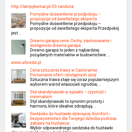
http://lampykemar.pl/33-randona
Pomyślne doświetlenie przedpokoju –
propozycje od świetlistego eksperta
Pomyślne doświetlenie przedpokoju –
propozycje od świetlistego eksperta Przedpokój
jest …
Drewno garapa cena: Cechy, zastosowanie i
dostępność drewna garapa
Drewno garapa to jeden z najbardziej
pożądanych materiałów w budownictwie …
www.urbredzi.pl
Cena sztucznej trawy w Castoramie:
Porównanie ofert i dostępnych opcji
Sztuczna trawa staje się coraz popularniejszym
wyborem wśród właścicieli ogrodów, …
Styl skandynawski w sypialni – czystość i
minimalizm
Styl skandynawski to synonim prostoty i
harmonii, które idealnie odnajdują …
Siedzisko do huśtawki dziecięcej: Komfort i
bezpieczeństwo dla Twojego dziecka podczas
zabawy na huśtawce
Wybór odpowiedniego siedziska do huśtawki