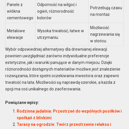
Panele z
Odporność na wilgoć i
Potrzebują czasu
włókna
ogień, różnorodność
na montaż
cementowego
kolorów
Możliwość
Metalowe
Wysoka trwałość, łatwe w
nagrzewania się
elewacje
utrzymaniu
w słońcu
Wybór odpowiedniej alternatywy dla drewnianej elewacji
powinien uwzględniać zarówno indywidualne preferencje
estetyczne, jak i warunki panujące w danym miejscu. Dzięki
różnorodności dostępnych materiałów możliwe jest znalezienie
rozwiązania, które spełni oczekiwania inwestora oraz zapewni
trwałość na lata. Możliwości są naprawdę szerokie, a każda z
opcji ma coś unikalnego do zaoferowania.
Powiązane wpisy:
Rodzinna jadalnia: Przestrzeń do wspólnych posiłków i
spotkań z bliskimi
Tarasy na ogrodzie: Twórz przestrzenie relaksu i