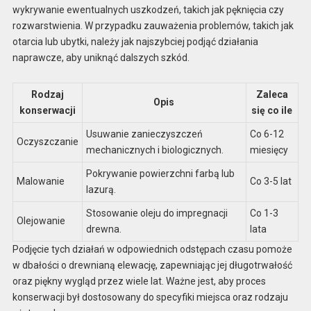
wykrywanie ewentualnych uszkodzeń, takich jak pęknięcia czy
rozwarstwienia. W przypadku zauważenia problemów, takich jak
otarcia lub ubytki, należy jak najszybciej podjąć działania
naprawcze, aby uniknąć dalszych szkód.
Rodzaj
Zaleca
Opis
konserwacji
się co ile
Usuwanie zanieczyszczeń
Co 6-12
Oczyszczanie
mechanicznych i biologicznych.
miesięcy
Pokrywanie powierzchni farbą lub
Malowanie
Co 3-5 lat
lazurą.
Stosowanie oleju do impregnacji
Co 1-3
Olejowanie
drewna.
lata
Podjęcie tych działań w odpowiednich odstępach czasu pomoże
w dbałości o drewnianą elewację, zapewniając jej długotrwałość
oraz piękny wygląd przez wiele lat. Ważne jest, aby proces
konserwacji był dostosowany do specyfiki miejsca oraz rodzaju