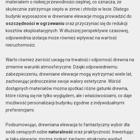
materiałem o niskiej przewodności cieplnej, co oznacza, że
skutecznie zatrzymuje ciepło w zimie i chłodzi w lecie. Dlatego
budynki wyposażone w drewniane elewacje mogą prowadzić do
oszczędności w ogrzewaniu
oraz przyczyniać się do redukcji
kosztów eksploatacyjnych. W dłuższej perspektywie czasowej,
odpowiednia izolacja może również wpływać na wartość
nieruchomości.
Warto również zwrócić uwagę na trwałość i odporność drewna na
zmienne warunki atmosferyczne. Dzięki odpowiedniemu
zabezpieczeniu, drewniane elewacje mogą wytrzymać wiele lat,
zachowując jednocześnie swoje walory estetyczne. Wśród
dostępnych materiałów można spotkać różne gatunki drewna,
które różnią się nie tylko wyglądem, ale i właściwościami, co daje
możliwość personalizacji budynku zgodnie z indywidualnymi
preferencjami.
Podsumowując, drewniana elewacja to fantastyczny wybór dla
osób ceniących sobie
naturalność
oraz praktyczność. Inwestując
w taką elewację, można zyskać zarówno atrakcyjny wygląd