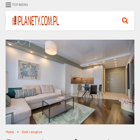
TOP MENU
Home
Dom i wnętrze