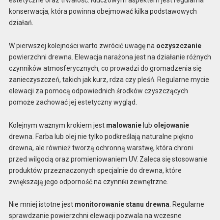
estetyczne oraz trwałość. Kluczowym aspektem jest regularna
konserwacja, która powinna obejmować kilka podstawowych
działań.
W pierwszej kolejności warto zwrócić uwagę na
oczyszczanie
powierzchni drewna. Elewacja narażona jest na działanie różnych
czynników atmosferycznych, co prowadzi do gromadzenia się
zanieczyszczeń, takich jak kurz, rdza czy pleśń. Regularne mycie
elewacji za pomocą odpowiednich środków czyszczących
pomoże zachować jej estetyczny wygląd.
Kolejnym ważnym krokiem jest
malowanie
lub
olejowanie
drewna. Farba lub olej nie tylko podkreślają naturalne piękno
drewna, ale również tworzą ochronną warstwę, która chroni
przed wilgocią oraz promieniowaniem UV. Zaleca się stosowanie
produktów przeznaczonych specjalnie do drewna, które
zwiększają jego odporność na czynniki zewnętrzne.
Nie mniej istotne jest
monitorowanie stanu drewna
. Regularne
sprawdzanie powierzchni elewacji pozwala na wczesne