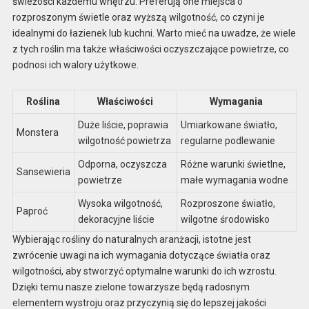
świeżości każdemu wnętrzu. Preferują one miejsca o
rozproszonym świetle oraz wyższą wilgotność, co czyni je
idealnymi do łazienek lub kuchni. Warto mieć na uwadze, że wiele
z tych roślin ma także właściwości oczyszczające powietrze, co
podnosi ich walory użytkowe.
Roślina
Właściwości
Wymagania
Duże liście, poprawia
Umiarkowane światło,
Monstera
wilgotność powietrza
regularne podlewanie
Odporna, oczyszcza
Różne warunki świetlne,
Sansewieria
powietrze
małe wymagania wodne
Wysoka wilgotność,
Rozproszone światło,
Paproć
dekoracyjne liście
wilgotne środowisko
Wybierając rośliny do naturalnych aranżacji, istotne jest
zwrócenie uwagi na ich wymagania dotyczące światła oraz
wilgotności, aby stworzyć optymalne warunki do ich wzrostu.
Dzięki temu nasze zielone towarzysze będą radosnym
elementem wystroju oraz przyczynią się do lepszej jakości