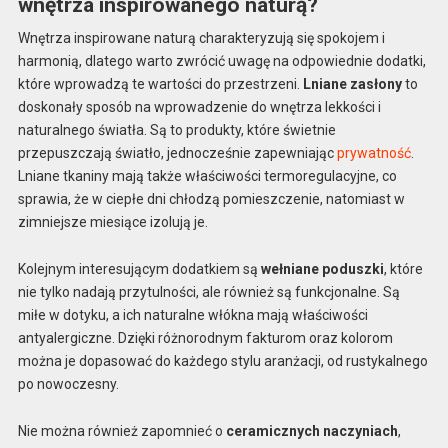
wnętrza inspirowanego naturą?
Wnętrza inspirowane naturą charakteryzują się spokojem i
harmonią, dlatego warto zwrócić uwagę na odpowiednie dodatki,
które wprowadzą te wartości do przestrzeni.
Lniane zasłony
to
doskonały sposób na wprowadzenie do wnętrza lekkości i
naturalnego światła. Są to produkty, które świetnie
przepuszczają światło, jednocześnie zapewniając
prywatność
.
Lniane tkaniny mają także właściwości termoregulacyjne, co
sprawia, że w ciepłe dni chłodzą pomieszczenie, natomiast w
zimniejsze miesiące izolują je.
Kolejnym interesującym dodatkiem są
wełniane poduszki
, które
nie tylko nadają przytulności, ale również są funkcjonalne. Są
miłe w dotyku, a ich naturalne włókna mają właściwości
antyalergiczne. Dzięki różnorodnym fakturom oraz kolorom
można je dopasować do każdego stylu aranżacji, od rustykalnego
po nowoczesny.
Nie można również zapomnieć o
ceramicznych naczyniach
,