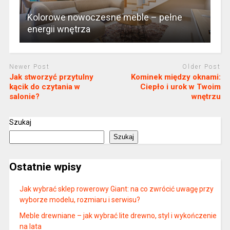
Kolorowe nowoczesne meble – pełne
energii wnętrza
Newer Post
Older Post
Jak stworzyć przytulny
Kominek między oknami:
kącik do czytania w
Ciepło i urok w Twoim
salonie?
wnętrzu
Szukaj
Szukaj
Ostatnie wpisy
Jak wybrać sklep rowerowy Giant: na co zwrócić uwagę przy
wyborze modelu, rozmiaru i serwisu?
Meble drewniane – jak wybrać lite drewno, styl i wykończenie
na lata