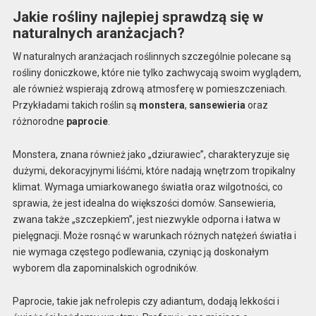
Jakie rośliny najlepiej sprawdzą się w
naturalnych aranżacjach?
W naturalnych aranżacjach roślinnych szczególnie polecane są
rośliny doniczkowe, które nie tylko zachwycają swoim wyglądem,
ale również wspierają zdrową atmosferę w pomieszczeniach.
Przykładami takich roślin są
monstera
,
sansewieria
oraz
różnorodne
paprocie
.
Monstera, znana również jako „dziurawiec”, charakteryzuje się
dużymi, dekoracyjnymi liśćmi, które nadają wnętrzom tropikalny
klimat. Wymaga umiarkowanego światła oraz wilgotności, co
sprawia, że jest idealna do większości domów. Sansewieria,
zwana także „szczepkiem”, jest niezwykle odporna i łatwa w
pielęgnacji. Może rosnąć w warunkach różnych natężeń światła i
nie wymaga częstego podlewania, czyniąc ją doskonałym
wyborem dla zapominalskich ogrodników.
Paprocie, takie jak nefrolepis czy adiantum, dodają lekkości i