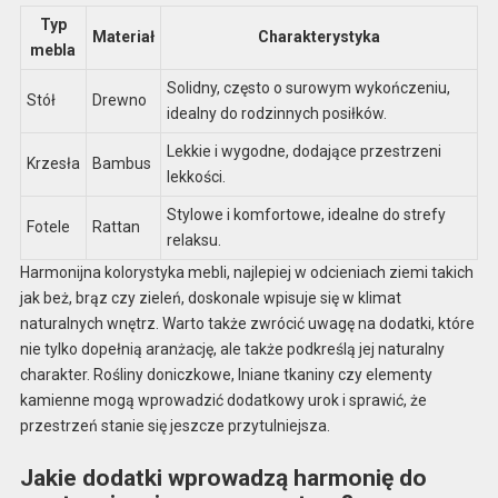
Typ
Materiał
Charakterystyka
mebla
Solidny, często o surowym wykończeniu,
Stół
Drewno
idealny do rodzinnych posiłków.
Lekkie i wygodne, dodające przestrzeni
Krzesła
Bambus
lekkości.
Stylowe i komfortowe, idealne do strefy
Fotele
Rattan
relaksu.
Harmonijna kolorystyka mebli, najlepiej w odcieniach ziemi takich
jak beż, brąz czy zieleń, doskonale wpisuje się w klimat
naturalnych wnętrz. Warto także zwrócić uwagę na dodatki, które
nie tylko dopełnią aranżację, ale także podkreślą jej naturalny
charakter. Rośliny doniczkowe, lniane tkaniny czy elementy
kamienne mogą wprowadzić dodatkowy urok i sprawić, że
przestrzeń stanie się jeszcze przytulniejsza.
Jakie dodatki wprowadzą harmonię do