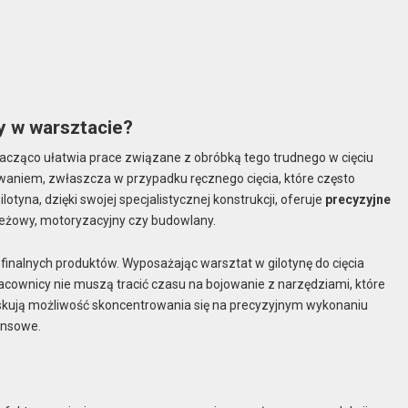
y w warsztacie?
znacząco ułatwia prace związane z obróbką tego trudnego w cięciu
waniem, zwłaszcza w przypadku ręcznego cięcia, które często
yna, dzięki swojej specjalistycznej konstrukcji, oferuje
precyzyjne
zieżowy, motoryzacyjny czy budowlany.
 finalnych produktów. Wyposażając warsztat w gilotynę do cięcia
cownicy nie muszą tracić czasu na bojowanie z narzędziami, które
yskują możliwość skoncentrowania się na precyzyjnym wykonaniu
nansowe.