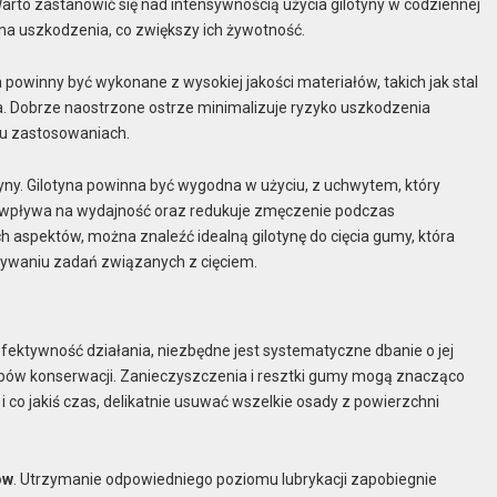
arto zastanowić się nad intensywnością użycia gilotyny w codziennej
na uszkodzenia, co zwiększy ich żywotność.
a powinny być wykonane z wysokiej jakości materiałów, takich jak stal
a. Dobrze naostrzone ostrze minimalizuje ryzyko uszkodzenia
elu zastosowaniach.
ny. Gilotyna powinna być wygodna w użyciu, z uchwytem, który
wpływa na wydajność oraz redukuje zmęczenie podczas
 aspektów, można znaleźć idealną gilotynę do cięcia gumy, która
nywaniu zadań związanych z cięciem.
 efektywność działania, niezbędne jest systematyczne dbanie o jej
pów konserwacji. Zanieczyszczenia i resztki gumy mogą znacząco
i co jakiś czas, delikatnie usuwać wszelkie osady z powierzchni
ów
. Utrzymanie odpowiedniego poziomu lubrykacji zapobiegnie