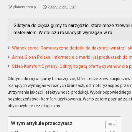
planety.com.pl
2022-12-22 11:37
Gilotyna do cięcia gumy to narzędzie, które może zrewol
materiałem. W obliczu rosnących wymagań w ró
Wianek serce: Romantyczne dodatki do dekoracji wnętrz i o
Annie Sloan Polska: Informacje o marki i jej produktach do
Sklep Komfort Dywany: Odkryj bogatą ofertę dywanów dla p
Gilotyna do cięcia gumy to narzędzie, które może zrewolucjonizo
rosnących wymagań w różnych branżach, od motoryzacji po przemys
utrzymania jakości i efektywności produkcji. Wybór odpowiedniego 
bezpieczeństwo i komfort użytkowania. Warto zatem poznać zalety 
aby służyło przez długi czas.
W tym artykule przeczytasz