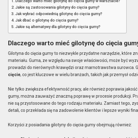
Dlaczego warto mieć gilotynę do cięcia gumy w warsztacie?
Jakie są zastosowania gilotyny do cięcia gumy?
Jak wybrać odpowiednią gilotynę do cięcia gumy?
Jak dbać o gilotynę do cięcia gumy?
Jakie są alternatywy dla gilotyny do cięcia gumy?
Dlaczego warto mieć gilotynę do cięcia gum
Gilotyna do cięcia gumy to niezwykle przydatne narzędzie, które 
materiału. Guma, ze względu na swoje właściwości, może być wyz
prowadzi do nierównych krawędzi oraz marnotrawstwa surowca. Gilot
cięcie
, co jest kluczowe w wielu branżach, takich jak przemysł od
Nie tylko zwiększa efektywność pracy, ale również poprawia jakość
gumy, można zauważyć znaczną poprawę w procesie produkcji. Pra
nie są przystosowane do tego rodzaju materiału. Zamiast tego, z
detali, co przekłada się na zadowolenie klientów i lepsze wyniki fi
Korzyści z posiadania gilotyny do cięcia gumy obejmują również: