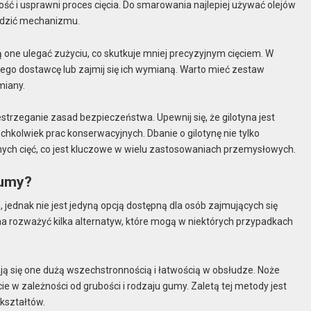
ość i usprawni proces cięcia. Do smarowania najlepiej używać olejów
odzić mechanizmu.
one ulegać zużyciu, co skutkuje mniej precyzyjnym cięciem. W
go dostawcę lub zajmij się ich wymianą. Warto mieć zestaw
miany.
strzeganie zasad bezpieczeństwa. Upewnij się, że gilotyna jest
chkolwiek prac konserwacyjnych. Dbanie o gilotynę nie tylko
nych cięć, co jest kluczowe w wielu zastosowaniach przemysłowych.
gumy?
 jednak nie jest jedyną opcją dostępną dla osób zajmujących się
na rozważyć kilka alternatyw, które mogą w niektórych przypadkach
ają się one dużą wszechstronnością i łatwością w obsłudze. Noże
ie w zależności od grubości i rodzaju gumy. Zaletą tej metody jest
kształtów.