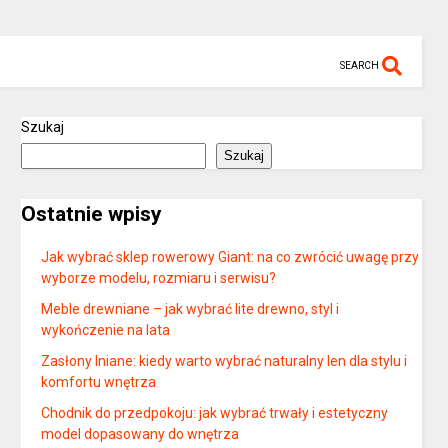
SEARCH
Szukaj
Szukaj
Ostatnie wpisy
Jak wybrać sklep rowerowy Giant: na co zwrócić uwagę przy
wyborze modelu, rozmiaru i serwisu?
Meble drewniane – jak wybrać lite drewno, styl i
wykończenie na lata
Zasłony lniane: kiedy warto wybrać naturalny len dla stylu i
komfortu wnętrza
Chodnik do przedpokoju: jak wybrać trwały i estetyczny
model dopasowany do wnętrza