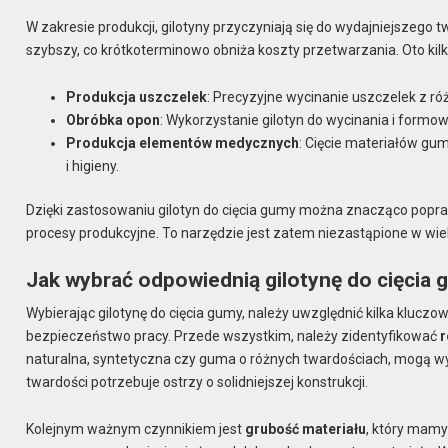
W zakresie produkcji, gilotyny przyczyniają się do wydajniejszego
szybszy, co krótkoterminowo obniża koszty przetwarzania. Oto kil
Produkcja uszczelek
: Precyzyjne wycinanie uszczelek z róż
Obróbka opon
: Wykorzystanie gilotyn do wycinania i form
Produkcja elementów medycznych
: Cięcie materiałów g
i higieny.
Dzięki zastosowaniu gilotyn do cięcia gumy można znacząco pop
procesy produkcyjne. To narzędzie jest zatem niezastąpione w wie
Jak wybrać odpowiednią gilotynę do cięcia
Wybierając gilotynę do cięcia gumy, należy uwzględnić kilka kluc
bezpieczeństwo pracy. Przede wszystkim, należy zidentyfikować
r
naturalna, syntetyczna czy guma o różnych twardościach, mogą w
twardości potrzebuje ostrzy o solidniejszej konstrukcji.
Kolejnym ważnym czynnikiem jest
grubość materiału
, który mamy