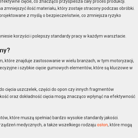
efektywne cięcie, co znacząco przyspiesza cały proces produkcji.
 zmniejszyć ilość materiału, który zostaje stracony podczas obróbki.
projektowane z myślą o bezpieczeństwie, co zmniejsza ryzyko
zyniesie korzyści i polepszy standardy pracy w każdym warsztacie.
umy?
m, które znajduje zastosowanie w wielu branżach, w tym motoryzacji,
ecyzyjne i szybkie cięcie gumowych elementów, które są kluczowe w
o cięcia uszczelek, części do opon czy innych fragmentów
kość oraz dokładność cięcia mogą znacząco wpłynąć na efektywność
ów, które muszą spełniać bardzo wysokie standardy jakości.
 urządzeń medycznych, a także wszelkiego rodzaju
osłon
, które mogą