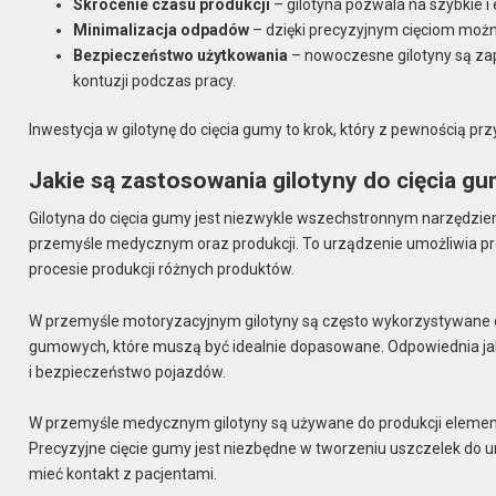
Skrócenie czasu produkcji
– gilotyna pozwala na szybkie i 
Minimalizacja odpadów
– dzięki precyzyjnym cięciom można
Bezpieczeństwo użytkowania
– nowoczesne gilotyny są za
kontuzji podczas pracy.
Inwestycja w gilotynę do cięcia gumy to krok, który z pewnością pr
Jakie są zastosowania gilotyny do cięcia g
Gilotyna do cięcia gumy jest niezwykle wszechstronnym narzędzie
przemyśle medycznym oraz produkcji. To urządzenie umożliwia pr
procesie produkcji różnych produktów.
W przemyśle motoryzacyjnym gilotyny są często wykorzystywane d
gumowych, które muszą być idealnie dopasowane. Odpowiednia ja
i bezpieczeństwo pojazdów.
W przemyśle medycznym gilotyny są używane do produkcji element
Precyzyjne cięcie gumy jest niezbędne w tworzeniu uszczelek do
mieć kontakt z pacjentami.