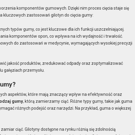
 tworzenia komponentów gumowych. Dzięki nim proces cięcia staje się
ka kluczowych zastosowań gilotyn do cięcia gumy:
nych typów gumy, co jest kluczowe dla ich funkcji uszczelniającej.
owania komponentów opon, co wpływa na ich wydajność i trwałość.
umowych do zastosowań w medycynie, wymagających wysokiej precyzji
rawić jakość produktów, zredukować odpady oraz zoptymalizować
lu gałęziach przemysłu.
 gumy?
zowych aspektów, które mają znaczący wpływ na efektywność oraz
odzaj gumy
, którą zamierzamy ciąć. Różne typy gumy, takie jak guma
ymagać różnych podejść oraz narzędzi. Na przykład, guma o większej
 zamiar ciąć. Gilotyny dostępne na rynku różnią się zdolnością