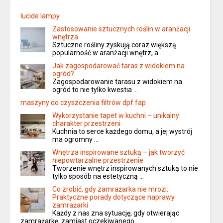
lucide lampy
Zastosowanie sztucznych roślin w aranżacji
wnętrza
Sztuczne rośliny zyskują coraz większą
popularność w aranżacji wnętrz, a …
Jak zagospodarować taras z widokiem na
ogród?
Zagospodarowanie tarasu z widokiem na
ogród to nie tylko kwestia …
maszyny do czyszczenia filtrów dpf fap
Wykorzystanie tapet w kuchni – unikalny
charakter przestrzeni
Kuchnia to serce każdego domu, a jej wystrój
ma ogromny …
Wnętrza inspirowane sztuką – jak tworzyć
niepowtarzalne przestrzenie
Tworzenie wnętrz inspirowanych sztuką to nie
tylko sposób na estetyczną …
Co zrobić, gdy zamrażarka nie mrozi:
Praktyczne porady dotyczące naprawy
zamrażarki
Każdy z nas zna sytuację, gdy otwierając
zamrażarkę, zamiast oczekiwanego …