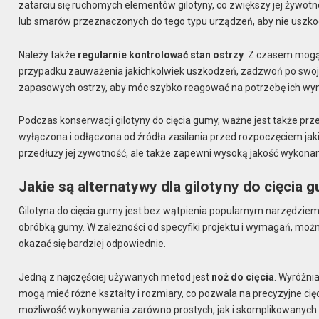
zatarciu się ruchomych elementów gilotyny, co zwiększy jej żywotn
lub smarów przeznaczonych do tego typu urządzeń, aby nie uszk
Należy także
regularnie kontrolować stan ostrzy
. Z czasem mogą 
przypadku zauważenia jakichkolwiek uszkodzeń, zadzwoń po swoje
zapasowych ostrzy, aby móc szybko reagować na potrzebę ich wy
Podczas konserwacji gilotyny do cięcia gumy, ważne jest także prze
wyłączona i odłączona od źródła zasilania przed rozpoczęciem jaki
przedłuży jej żywotność, ale także zapewni wysoką jakość wykona
Jakie są alternatywy dla gilotyny do cięcia 
Gilotyna do cięcia gumy jest bez wątpienia popularnym narzędziem,
obróbką gumy. W zależności od specyfiki projektu i wymagań, moż
okazać się bardziej odpowiednie.
Jedną z najczęściej używanych metod jest
noż do cięcia
. Wyróżni
mogą mieć różne kształty i rozmiary, co pozwala na precyzyjne cięc
możliwość wykonywania zarówno prostych, jak i skomplikowanych 