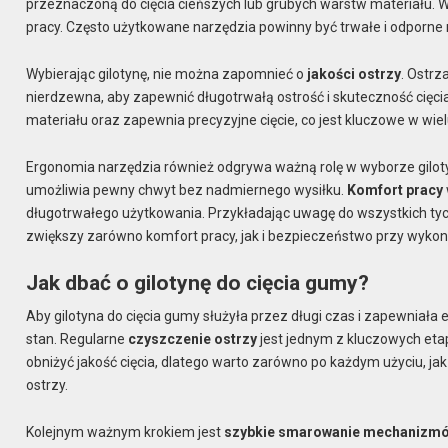
przeznaczoną do cięcia cieńszych lub grubych warstw materiału. W
pracy. Często użytkowane narzędzia powinny być trwałe i odporne 
Wybierając gilotynę, nie można zapomnieć o
jakości ostrzy
. Ostrz
nierdzewna, aby zapewnić długotrwałą ostrość i skuteczność cięci
materiału oraz zapewnia precyzyjne cięcie, co jest kluczowe w wi
Ergonomia narzędzia również odgrywa ważną rolę w wyborze giloty
umożliwia pewny chwyt bez nadmiernego wysiłku.
Komfort pracy
długotrwałego użytkowania. Przykładając uwagę do wszystkich tych
zwiększy zarówno komfort pracy, jak i bezpieczeństwo przy wyko
Jak dbać o gilotynę do cięcia gumy?
Aby gilotyna do cięcia gumy służyła przez długi czas i zapewniała
stan. Regularne
czyszczenie ostrzy
jest jednym z kluczowych eta
obniżyć jakość cięcia, dlatego warto zarówno po każdym użyciu, jak 
ostrzy.
Kolejnym ważnym krokiem jest
szybkie smarowanie mechanizm