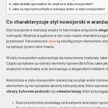
Jakie dodatki wprowadzić do wnętrza w stylu nowojorskim?
Jakie są najczęstsze błędy w aranżacji wnętrz w stylu nowojorskim?
Co charakteryzuje styl nowojorski w aranża
Styl nowojorski w aranżacji wnętrz to harmonijne połączenie
elega
metropolii. Wnętrza urządzone w tym stylu często charakteryzują 
przestrzeni. Panoramiczne
okna
są nieodłącznym elementem, które
na tętniące życiem ulice miasta.
W stylu nowojorskim wykorzystuje się nowoczesne materiały, takie
Często spotykane są również elementy typowe dla loftów, takie jak 
wnętrzom industrialny urok, kontrastując z eleganckimi meblami i 
Kolorystyka w stylu nowojorskim zazwyczaj oscyluje wokół stonowan
elementem są też wyraziste akcenty kolorystyczne, które wprowad
obrazy
,
kolorowe poduszki
czy
odważne lampy
, które przyciąga
Duże przestrzenie pozwalają na kreatywne aranżacje i łącze