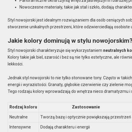
Panoramiczne okna czynią wnętrza jaśniejszymi i bardziej 
Nowoczesne materiały, takie jak stal i szkło, dodają charakter
Styl nowojorski jest idealnym rozwiązaniem dla osób ceniących so
stworzenie unikalnych przestrzeni, które odzwierciedlają osobiste up
Jakie kolory dominują w stylu nowojorskim
Styl nowojorski charakteryzuje się wykorzystaniem
neutralnych k
Kolory takie jak biel, szarość i beż są nie tylko estetyczne, ale równ
lekkości.
Jednak styl nowojorski to nie tylko stonowane tony. Często w tak
energii i wyrazistości. Granaty, głębokie czerwienie czy zielenie 
Tego rodzaju kolory wprowadzają do wnętrza nieco dramatyzmu i sp
Rodzaj koloru
Zastosowanie
Neutralne
Tworzą bazę i optycznie powiększają przestrzeń
Intensywne
Dodają charakteru i energii