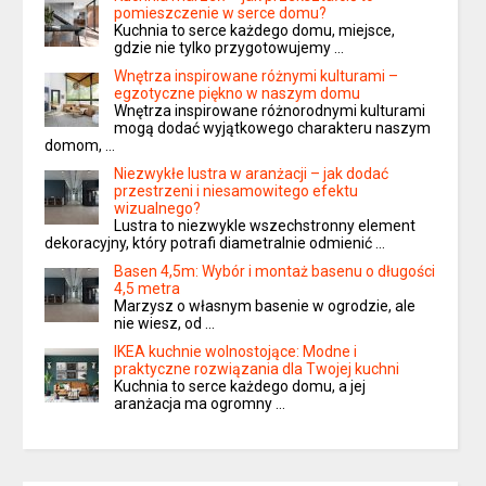
pomieszczenie w serce domu?
Kuchnia to serce każdego domu, miejsce,
gdzie nie tylko przygotowujemy …
Wnętrza inspirowane różnymi kulturami –
egzotyczne piękno w naszym domu
Wnętrza inspirowane różnorodnymi kulturami
mogą dodać wyjątkowego charakteru naszym
domom, …
Niezwykłe lustra w aranżacji – jak dodać
przestrzeni i niesamowitego efektu
wizualnego?
Lustra to niezwykle wszechstronny element
dekoracyjny, który potrafi diametralnie odmienić …
Basen 4,5m: Wybór i montaż basenu o długości
4,5 metra
Marzysz o własnym basenie w ogrodzie, ale
nie wiesz, od …
IKEA kuchnie wolnostojące: Modne i
praktyczne rozwiązania dla Twojej kuchni
Kuchnia to serce każdego domu, a jej
aranżacja ma ogromny …