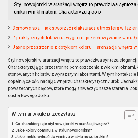
Styl nowojorski w aranżacji wnętrz to prawdziwa synteza
unikalnym klimatem. Charakteryzują go p
Domowe spa – jak stworzyć relaksującą atmosferę w łazie
7 praktycznych trików na wygodne przechowywanie w mały
Jasne przestrzenie z dotykiem koloru – aranżacje wnętrz 
Styl nowojorski w aranżacji wnętrz to prawdziwa synteza elegancj
Charakteryzują go przestronne pomieszczenia z wielkimi oknami, k
stonowanych kolorów z wyrazistymi akcentami. W tym kontekście k
dopełnią całość, nadając wnętrzu charakterystyczny urok. Jednakże
powszechnych błędów, które mogą zniweczyć nasze starania. Zoba
ducha Nowego Jorku.
W tym artykule przeczytasz
Co charakteryzuje styl nowojorski w aranżacji wnętrz?
Jakie kolory dominują w stylu nowojorskim?
Jakie meble wybrać do wnętrza w stylu nowojorskim?