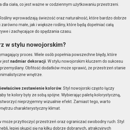
ia dla ciała, co jest ważne w codziennym użytkowaniu przestrzeni.
 Rośliny wprowadzają świeżość oraz naturalność, które bardzo dobrze
arówno małe, jak i większe rośliny, które będą dopełniać całą
j żywe i zachęcające do spędzania czasu.
trz w stylu nowojorskim?
wymagający proces. Wiele osób popełnia powszechne błędy, które
w jest
nadmiar dekoracji
. W stylu nowojorskim kluczem do sukcesu
e przemyślany. Obfitość dodatków może sprawić, że przestrzeń stanie
minimalistyczne wnętrze.
iewłaściwe zestawienie kolorów
. Styl nowojorski często łączy
y te kolory były ze sobą spójne. Wybierając paletę kolorystyczną,
ą stworzyć nieprzyjemny wizualnie efekt. Zamiast tego, warto
nętrzu charakterystyczny klimat.
w może przytłoczyć przestrzeń oraz ograniczać swobodny ruch. Styl
bli, lepiej skupić się na kilku dobrze dobranych, atrakcyjnych