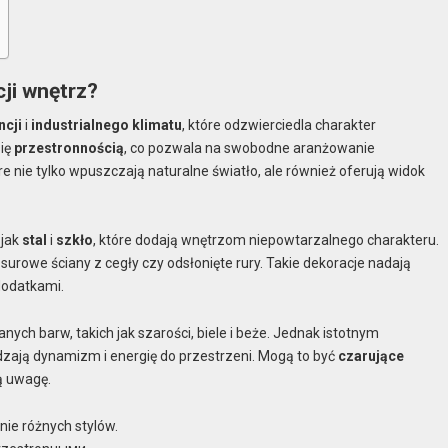
cji wnętrz?
ncji
i
industrialnego klimatu
, które odzwierciedla charakter
się
przestronnością
, co pozwala na swobodne aranżowanie
 nie tylko wpuszczają naturalne światło, ale również oferują widok
 jak
stal
i
szkło
, które dodają wnętrzom niepowtarzalnego charakteru.
surowe ściany z cegły czy odsłonięte rury. Takie dekoracje nadają
dodatkami.
ych barw, takich jak szarości, biele i beże. Jednak istotnym
zają dynamizm i energię do przestrzeni. Mogą to być
czarujące
ją uwagę.
nie różnych stylów.