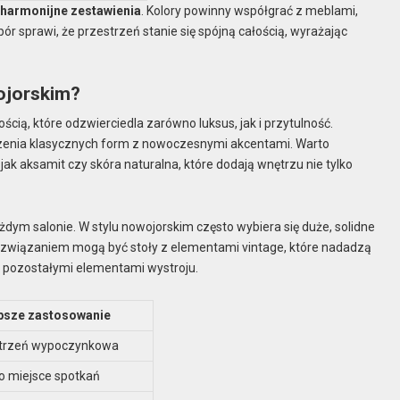
h
harmonijne zestawienia
. Kolory powinny współgrać z meblami,
r sprawi, że przestrzeń stanie się spójną całością, wyrażając
ojorskim?
ścią, które odzwierciedla zarówno luksus, jak i przytulność.
ączenia klasycznych form z nowoczesnymi akcentami. Warto
jak aksamit czy skóra naturalna, które dodają wnętrzu nie tylko
ażdym salonie. W stylu nowojorskim często wybiera się duże, solidne
ozwiązaniem mogą być stoły z elementami vintage, które nadadzą
z pozostałymi elementami wystroju.
psze zastosowanie
strzeń wypoczynkowa
ko miejsce spotkań