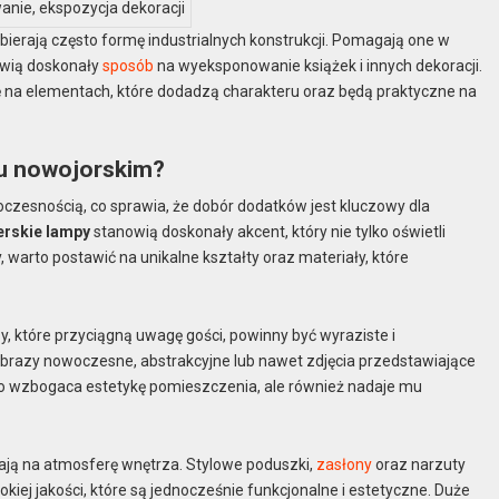
nie, ekspozycja dekoracji
ybierają często formę industrialnych konstrukcji. Pomagają one w
owią doskonały
sposób
na wyeksponowanie książek i innych dekoracji.
ę na elementach, które dodadzą charakteru oraz będą praktyczne na
lu nowojorskim?
czesnością, co sprawia, że dobór dodatków jest kluczowy dla
erskie lampy
stanowią doskonały akcent, który nie tylko oświetli
 warto postawić na unikalne kształty oraz materiały, które
zy, które przyciągną uwagę gości, powinny być wyraziste i
obrazy nowoczesne, abstrakcyjne lub nawet zdjęcia przedstawiające
o wzbogaca estetykę pomieszczenia, ale również nadaje mu
wają na atmosferę wnętrza. Stylowe poduszki,
zasłony
oraz narzuty
kiej jakości, które są jednocześnie funkcjonalne i estetyczne. Duże