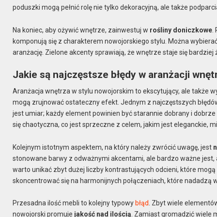
poduszki mogą pełnić rolę nie tylko dekoracyjną, ale także podparc
Na koniec, aby ożywić wnętrze, zainwestuj w
rośliny doniczkowe
.
komponują się z charakterem nowojorskiego stylu. Można wybierać z
aranżację. Zielone akcenty sprawiają, że wnętrze staje się bardzie
Jakie są najczęstsze błędy w aranżacji wnę
Aranżacja wnętrza w stylu nowojorskim to ekscytujący, ale także 
mogą zrujnować ostateczny efekt. Jednym z najczęstszych błędó
jest umiar; każdy element powinien być starannie dobrany i dobrz
się chaotyczna, co jest sprzeczne z celem, jakim jest eleganckie, 
Kolejnym istotnym aspektem, na który należy zwrócić uwagę, jest
n
stonowane barwy z odważnymi akcentami, ale bardzo ważne jest, ab
warto unikać zbyt dużej liczby kontrastujących odcieni, które mog
skoncentrować się na harmonijnych połączeniach, które nadadzą w
Przesadna ilość mebli to kolejny typowy
błąd
. Zbyt wiele elementó
nowojorski promuje
jakość nad ilością
. Zamiast gromadzić wiele me