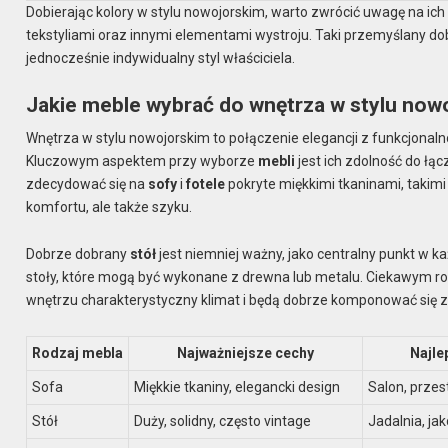
Dobierając kolory w stylu nowojorskim, warto zwrócić uwagę na ic
tekstyliami oraz innymi elementami wystroju. Taki przemyślany dobó
jednocześnie indywidualny styl właściciela.
Jakie meble wybrać do wnętrza w stylu now
Wnętrza w stylu nowojorskim to połączenie elegancji z funkcjonalno
Kluczowym aspektem przy wyborze
mebli
jest ich zdolność do ł
zdecydować się na
sofy
i
fotele
pokryte miękkimi tkaninami, takimi 
komfortu, ale także szyku.
Dobrze dobrany
stół
jest niemniej ważny, jako centralny punkt w k
stoły, które mogą być wykonane z drewna lub metalu. Ciekawym r
wnętrzu charakterystyczny klimat i będą dobrze komponować się 
Rodzaj mebla
Najważniejsze cechy
Najle
Sofa
Miękkie tkaniny, elegancki design
Salon, prze
Stół
Duży, solidny, często vintage
Jadalnia, ja