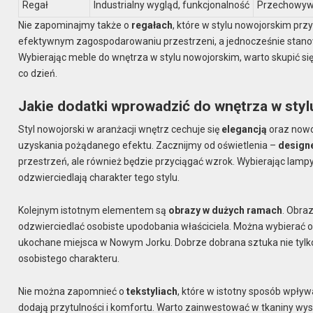
Regał
Industrialny wygląd, funkcjonalność
Przechowywa
Nie zapominajmy także o
regałach
, które w stylu nowojorskim prz
efektywnym zagospodarowaniu przestrzeni, a jednocześnie stan
Wybierając meble do wnętrza w stylu nowojorskim, warto skupić si
co dzień.
Jakie dodatki wprowadzić do wnętrza w sty
Styl nowojorski w aranżacji wnętrz cechuje się
elegancją
oraz nowo
uzyskania pożądanego efektu. Zacznijmy od oświetlenia –
design
przestrzeń, ale również będzie przyciągać wzrok. Wybierając lampy,
odzwierciedlają charakter tego stylu.
Kolejnym istotnym elementem są
obrazy w dużych ramach
. Obra
odzwierciedlać osobiste upodobania właściciela. Można wybierać 
ukochane miejsca w Nowym Jorku. Dobrze dobrana sztuka nie tylk
osobistego charakteru.
Nie można zapomnieć o
tekstyliach
, które w istotny sposób wpły
dodają przytulności i komfortu. Warto zainwestować w tkaniny wyso