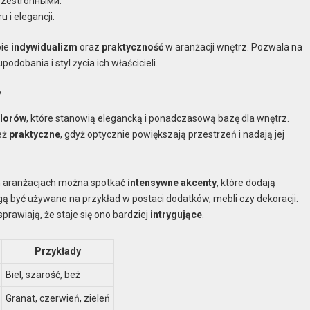
przestronными.
u i elegancji.
bie
indywidualizm
oraz
praktyczność
w aranżacji wnętrz. Pozwala na
odobania i styl życia ich właścicieli.
?
olorów
, które stanowią elegancką i ponadczasową bazę dla wnętrz.
ież
praktyczne
, gdyż optycznie powiększają przestrzeń i nadają jej
ich aranżacjach można spotkać
intensywne akcenty
, które dodają
mogą być używane na przykład w postaci dodatków, mebli czy dekoracji.
rawiają, że staje się ono bardziej
intrygujące
.
Przykłady
Biel, szarość, beż
Granat, czerwień, zieleń