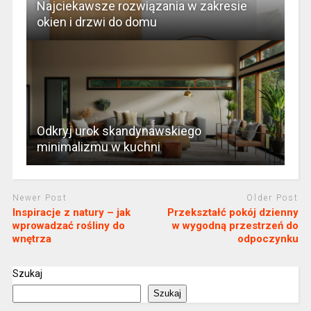
Najciekawsze rozwiązania w zakresie
okien i drzwi do domu
Odkryj urok skandynawskiego
minimalizmu w kuchni
Newer Post
Older Post
Inspiracje z natury – jak
Przekształć pokój dzienny
wprowadzać rośliny do
w wygodną przestrzeń do
wnętrza
odpoczynku
Szukaj
Szukaj