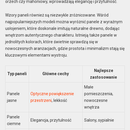
orzech czy mahoniowy, wprowadzają elegancję i przytulność.
Wzory paneli również są niezwykle zróżnicowane. Wśród
najpopularniejszych modeli można wyróżnić panele z wyraźnym
usłojeniem, które doskonale imitują naturalne drewno, dodając
wnętrzom autentycznego charakteru. Istnieją także panele w
jednolitych kolorach, które świetnie sprawdzą się w
nowoczesnych aranżacjach, gdzie prostota i minimalizm stają się
kluczowymi elementami wystroju.
Najlepsze
Typ paneli
Główne cechy
zastosowanie
Małe
Panele
Optyczne powiększenie
pomieszczenia,
jasne
przestrzeni
, lekkość
nowoczesne
wnętrza
Panele
Elegancja, przytulność
Salony, sypialnie
ciemne