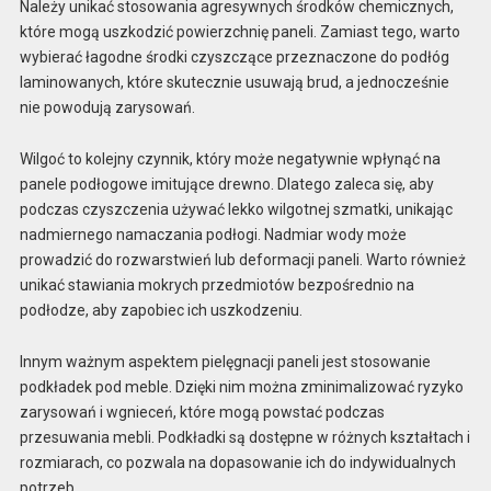
Należy unikać stosowania agresywnych środków chemicznych,
które mogą uszkodzić powierzchnię paneli. Zamiast tego, warto
wybierać łagodne środki czyszczące przeznaczone do podłóg
laminowanych, które skutecznie usuwają brud, a jednocześnie
nie powodują zarysowań.
Wilgoć to kolejny czynnik, który może negatywnie wpłynąć na
panele podłogowe imitujące drewno. Dlatego zaleca się, aby
podczas czyszczenia używać lekko wilgotnej szmatki, unikając
nadmiernego namaczania podłogi. Nadmiar wody może
prowadzić do rozwarstwień lub deformacji paneli. Warto również
unikać stawiania mokrych przedmiotów bezpośrednio na
podłodze, aby zapobiec ich uszkodzeniu.
Innym ważnym aspektem pielęgnacji paneli jest stosowanie
podkładek pod meble. Dzięki nim można zminimalizować ryzyko
zarysowań i wgnieceń, które mogą powstać podczas
przesuwania mebli. Podkładki są dostępne w różnych kształtach i
rozmiarach, co pozwala na dopasowanie ich do indywidualnych
potrzeb.