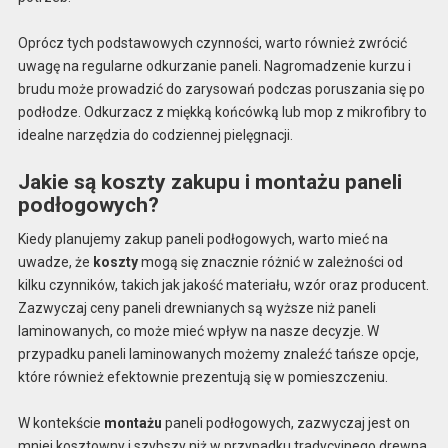
Oprócz tych podstawowych czynności, warto również zwrócić
uwagę na regularne odkurzanie paneli. Nagromadzenie kurzu i
brudu może prowadzić do zarysowań podczas poruszania się po
podłodze. Odkurzacz z miękką końcówką lub mop z mikrofibry to
idealne narzędzia do codziennej pielęgnacji.
Jakie są koszty zakupu i montażu paneli
podłogowych?
Kiedy planujemy zakup paneli podłogowych, warto mieć na
uwadze, że
koszty
mogą się znacznie różnić w zależności od
kilku czynników, takich jak jakość materiału, wzór oraz producent.
Zazwyczaj ceny paneli drewnianych są wyższe niż paneli
laminowanych, co może mieć wpływ na nasze decyzje. W
przypadku paneli laminowanych możemy znaleźć tańsze opcje,
które również efektownie prezentują się w pomieszczeniu.
W kontekście
montażu
paneli podłogowych, zazwyczaj jest on
mniej kosztowny i szybszy niż w przypadku tradycyjnego drewna.