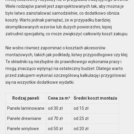
Wiele rodzajów paneli jest zaprojektowanych tak, aby można je
było łatwo zainstalować samodzielnie, co dodatkowo obniża
koszty. Warto jednak pamiętać, że w przypadku bardziej
skomplikowanych wzorów lub dużych powierzchni, lepiej
zatrudnić specjalistę, co może zwiększyć całkowity koszt zakupu.
Nie wolno również zapominać o kosztach akcesoriów
montażowych, takich jak podkłady, listwy przypodłogowe czy klej.
Te składniki są niezbędne do prawidłowego wykonania pracy i
mogą znacząco wpłynąć na ostateczny budżet. Dlatego warto
przed zakupem wykonać szczegółową kalkulację i przygotować
się na wszystkie dodatkowe wydatki.
Rodzaj paneli
Cena za m²
Średni koszt montażu
Panele laminowane
od 30 zł
od 15 zł
Panele drewniane
od 70 zł
od 25 zł
Panele winylowe
od 50 zł
od 20 zł