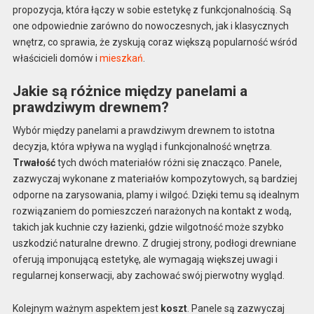
propozycja, która łączy w sobie estetykę z funkcjonalnością. Są
one odpowiednie zarówno do nowoczesnych, jak i klasycznych
wnętrz, co sprawia, że zyskują coraz większą popularność wśród
właścicieli domów i
mieszkań
.
Jakie są różnice między panelami a
prawdziwym drewnem?
Wybór między panelami a prawdziwym drewnem to istotna
decyzja, która wpływa na wygląd i funkcjonalność wnętrza.
Trwałość
tych dwóch materiałów różni się znacząco. Panele,
zazwyczaj wykonane z materiałów kompozytowych, są bardziej
odporne na zarysowania, plamy i wilgoć. Dzięki temu są idealnym
rozwiązaniem do pomieszczeń narażonych na kontakt z wodą,
takich jak kuchnie czy łazienki, gdzie wilgotność może szybko
uszkodzić naturalne drewno. Z drugiej strony, podłogi drewniane
oferują imponującą estetykę, ale wymagają większej uwagi i
regularnej konserwacji, aby zachować swój pierwotny wygląd.
Kolejnym ważnym aspektem jest
koszt
. Panele są zazwyczaj