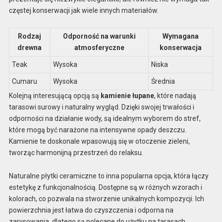
częstej konserwacji jak wiele innych materiałów.
Rodzaj
Odporność na warunki
Wymagana
drewna
atmosferyczne
konserwacja
Teak
Wysoka
Niska
Cumaru
Wysoka
Średnia
Kolejną interesującą opcją są
kamienie łupane
, które nadają
tarasowi surowy i naturalny wygląd. Dzięki swojej trwałości i
odporności na działanie wody, są idealnym wyborem do stref,
które mogą być narażone na intensywne opady deszczu.
Kamienie te doskonale wpasowują się w otoczenie zieleni,
tworząc harmonijną przestrzeń do relaksu.
Naturalne płytki ceramiczne to inna popularna opcja, która łączy
estetykę z funkcjonalnością. Dostępne są w różnych wzorach i
kolorach, co pozwala na stworzenie unikalnych kompozycji. Ich
powierzchnia jest łatwa do czyszczenia i odporna na
zarysowania, dlatego są polecane do użytku na tarasach.