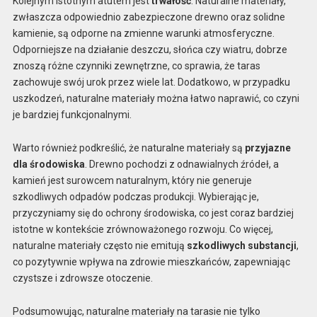
Kolejnym istotnym atutem jest
trwałość
. Naturalne materiały,
zwłaszcza odpowiednio zabezpieczone drewno oraz solidne
kamienie, są odporne na zmienne warunki atmosferyczne.
Odporniejsze na działanie deszczu, słońca czy wiatru, dobrze
znoszą różne czynniki zewnętrzne, co sprawia, że taras
zachowuje swój urok przez wiele lat. Dodatkowo, w przypadku
uszkodzeń, naturalne materiały można łatwo naprawić, co czyni
je bardziej funkcjonalnymi.
Warto również podkreślić, że naturalne materiały są
przyjazne
dla środowiska
. Drewno pochodzi z odnawialnych źródeł, a
kamień jest surowcem naturalnym, który nie generuje
szkodliwych odpadów podczas produkcji. Wybierając je,
przyczyniamy się do ochrony środowiska, co jest coraz bardziej
istotne w kontekście zrównoważonego rozwoju. Co więcej,
naturalne materiały często nie emitują
szkodliwych substancji
,
co pozytywnie wpływa na zdrowie mieszkańców, zapewniając
czystsze i zdrowsze otoczenie.
Podsumowując, naturalne materiały na tarasie nie tylko