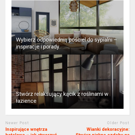
Wybierz odpowiednią pościel do sypialni –
inspiracje i porady
Stwórz relaksujący kącik z roślinami w
łazience
Newer Post
Older Post
Inspirujące wnętrza
Wianki dekoracyjne:
hotelowe – jak stworzyć
Stwórz piękne ozdoby na