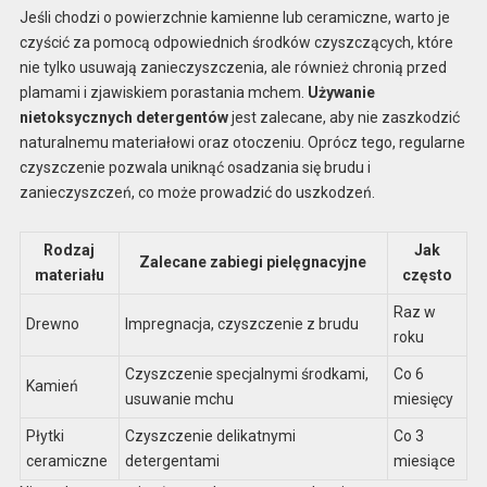
Jeśli chodzi o powierzchnie kamienne lub ceramiczne, warto je
czyścić za pomocą odpowiednich środków czyszczących, które
nie tylko usuwają zanieczyszczenia, ale również chronią przed
plamami i zjawiskiem porastania mchem.
Używanie
nietoksycznych detergentów
jest zalecane, aby nie zaszkodzić
naturalnemu materiałowi oraz otoczeniu. Oprócz tego, regularne
czyszczenie pozwala uniknąć osadzania się brudu i
zanieczyszczeń, co może prowadzić do uszkodzeń.
Rodzaj
Jak
Zalecane zabiegi pielęgnacyjne
materiału
często
Raz w
Drewno
Impregnacja, czyszczenie z brudu
roku
Czyszczenie specjalnymi środkami,
Co 6
Kamień
usuwanie mchu
miesięcy
Płytki
Czyszczenie delikatnymi
Co 3
ceramiczne
detergentami
miesiące