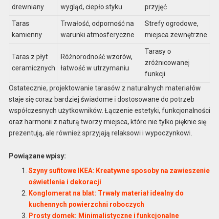
drewniany
wygląd, ciepło styku
przyjęć
Taras
Trwałość, odporność na
Strefy ogrodowe,
kamienny
warunki atmosferyczne
miejsca zewnętrzne
Tarasy o
Taras z płyt
Różnorodność wzorów,
zróżnicowanej
ceramicznych
łatwość w utrzymaniu
funkcji
Ostatecznie, projektowanie tarasów z naturalnych materiałów
staje się coraz bardziej świadome i dostosowane do potrzeb
współczesnych użytkowników. Łączenie estetyki, funkcjonalności
oraz harmonii z naturą tworzy miejsca, które nie tylko pięknie się
prezentują, ale również sprzyjają relaksowi i wypoczynkowi.
Powiązane wpisy:
Szyny sufitowe IKEA: Kreatywne sposoby na zawieszenie
oświetlenia i dekoracji
Konglomerat na blat: Trwały materiał idealny do
kuchennych powierzchni roboczych
Prosty domek: Minimalistyczne i funkcjonalne