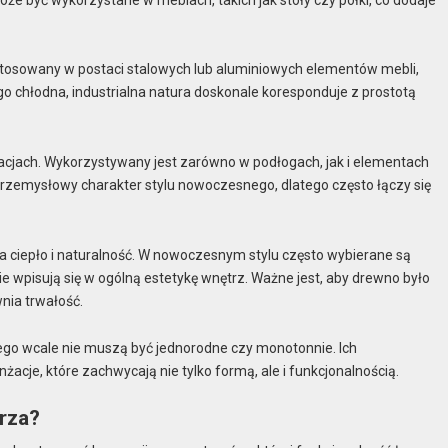
stosowany w postaci stalowych lub aluminiowych elementów mebli,
go chłodna, industrialna natura doskonale koresponduje z prostotą
cjach. Wykorzystywany jest zarówno w podłogach, jak i elementach
rzemysłowy charakter stylu nowoczesnego, dlatego często łączy się
a ciepło i naturalność. W nowoczesnym stylu często wybierane są
e wpisują się w ogólną estetykę wnętrz. Ważne jest, aby drewno było
wnia trwałość.
go wcale nie muszą być jednorodne czy monotonnie. Ich
cje, które zachwycają nie tylko formą, ale i funkcjonalnością.
rza?