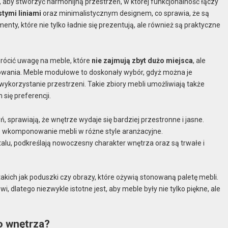
aby stworzyć harmonijną przestrzeń, w której funkcjonalność łączy
stymi liniami
oraz minimalistycznym designem, co sprawia, że są
menty, które nie tylko ładnie się prezentują, ale również są praktyczne
rócić uwagę na meble, które
nie zajmują zbyt dużo miejsca
, ale
owania. Meble modułowe to doskonały wybór, gdyż można je
ykorzystanie przestrzeni. Takie zbiory mebli umożliwiają także
się preferencji.
rń, sprawiają, że wnętrze wydaje się bardziej przestronne i jasne.
e wkomponowanie mebli w różne style aranżacyjne.
talu, podkreślają nowoczesny charakter wnętrza oraz są trwałe i
akich jak poduszki czy obrazy, które ożywią stonowaną paletę mebli.
 dlatego niezwykle istotne jest, aby meble były nie tylko piękne, ale
o wnętrza?