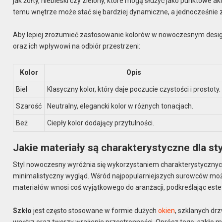
jak żółty, niebieski czy zielony, które mogą służyć jako punktowe
temu wnętrze może stać się bardziej dynamiczne, a jednocześnie 
Aby lepiej zrozumieć zastosowanie kolorów w nowoczesnym desig
oraz ich wpływowi na odbiór przestrzeni:
Kolor
Opis
Biel
Klasyczny kolor, który daje poczucie czystości i prostoty.
Szarość
Neutralny, elegancki kolor w różnych tonacjach.
Beż
Ciepły kolor dodający przytulności.
Jakie materiały są charakterystyczne dla 
Styl nowoczesny wyróżnia się wykorzystaniem charakterystycznych 
minimalistyczny wygląd. Wśród najpopularniejszych surowców m
materiałów wnosi coś wyjątkowego do aranżacji, podkreślając est
Szkło
jest często stosowane w formie dużych
okien
, szklanych dr
wnętrz oraz tworzy wrażenie przestronności. Oprócz tego, szkło mo