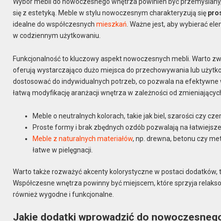
Wybór mebli do nowoczesnego wnętrza powinien być przemyślany, 
się z estetyką. Meble w stylu nowoczesnym charakteryzują się
pro
idealne do współczesnych
mieszkań
. Ważne jest, aby wybierać ele
w codziennym użytkowaniu.
Funkcjonalność to kluczowy aspekt nowoczesnych mebli. Warto zw
oferują wystarczająco dużo miejsca do przechowywania lub użytk
dostosować do indywidualnych potrzeb, co pozwala na efektywne w
łatwą modyfikację aranżacji wnętrza w zależności od zmieniających 
Meble o neutralnych kolorach, takie jak biel, szarości czy cze
Proste formy i brak zbędnych ozdób pozwalają na łatwiejsz
Meble z naturalnych materiałów
, np. drewna, betonu czy me
łatwe w pielęgnacji.
Warto także rozważyć akcenty kolorystyczne w postaci dodatków, t
Współczesne wnętrza powinny być miejscem, które sprzyja relaksowi,
również wygodne i funkcjonalne.
Jakie dodatki wprowadzić do nowoczesneg