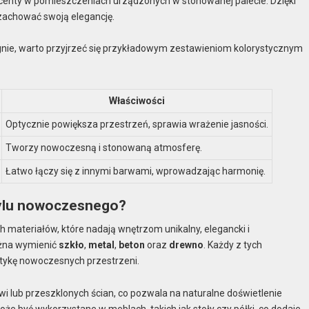
 akcenty w pomieszczeniach urządzonych w stonowanej palecie. Dzięki
zachować swoją elegancję.
nie, warto przyjrzeć się przykładowym zestawieniom kolorystycznym
Właściwości
Optycznie powiększa przestrzeń, sprawia wrażenie jasności.
Tworzy nowoczesną i stonowaną atmosferę.
Łatwo łączy się z innymi barwami, wprowadzając harmonię.
stylu nowoczesnego?
materiałów, które nadają wnętrzom unikalny, elegancki i
ożna wymienić
szkło
,
metal
,
beton
oraz
drewno
. Każdy z tych
etykę nowoczesnych przestrzeni.
zwi lub przeszklonych ścian, co pozwala na naturalne doświetlenie
że być wykorzystane w meblach, takich jak stoły czy półki, co dodaje