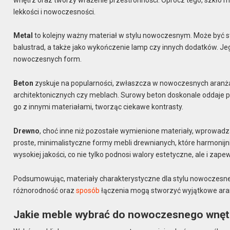
lekkości i nowoczesności.
Metal
to kolejny ważny materiał w stylu nowoczesnym. Może być 
balustrad, a także jako wykończenie lamp czy innych dodatków. Je
nowoczesnych form.
Beton
zyskuje na popularności, zwłaszcza w nowoczesnych aranża
architektonicznych czy meblach. Surowy beton doskonale oddaje p
go z innymi materiałami, tworząc ciekawe kontrasty.
Drewno
, choć inne niż pozostałe wymienione materiały, wprowadz
proste, minimalistyczne formy mebli drewnianych, które harmonijni
wysokiej jakości, co nie tylko podnosi walory estetyczne, ale i zape
Podsumowując, materiały charakterystyczne dla stylu nowoczesne
różnorodność oraz
sposób
łączenia mogą stworzyć wyjątkowe aranża
Jakie meble wybrać do nowoczesnego wnęt