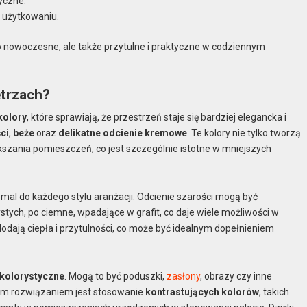
tyczne.
w użytkowaniu.
ko nowoczesne, ale także przytulne i praktyczne w codziennym
trzach?
kolory
, które sprawiają, że przestrzeń staje się bardziej elegancka i
ci
,
beże
oraz
delikatne odcienie kremowe
. Te kolory nie tylko tworzą
szania pomieszczeń, co jest szczególnie istotne w mniejszych
mal do każdego stylu aranżacji. Odcienie szarości mogą być
tych, po ciemne, wpadające w grafit, co daje wiele możliwości w
odają ciepła i przytulności, co może być idealnym dopełnieniem
 kolorystyczne
. Mogą to być poduszki,
zasłony
, obrazy czy inne
awym rozwiązaniem jest stosowanie
kontrastujących kolorów
, takich