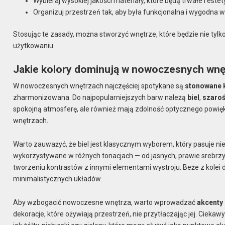
Wybieraj wysokiej jakości materiały, które będą trwałe i este
Organizuj przestrzeń tak, aby była funkcjonalna i wygodna 
Stosując te zasady, można stworzyć wnętrze, które będzie nie tyl
użytkowaniu.
Jakie kolory dominują w nowoczesnych wnę
W nowoczesnych wnętrzach najczęściej spotykane są
stonowane 
zharmonizowana. Do najpopularniejszych barw należą
biel
,
szaroś
spokojną atmosferę, ale również mają zdolność optycznego powięk
wnętrzach.
Warto zauważyć, że biel jest klasycznym wyborem, który pasuje nie
wykorzystywane w różnych tonacjach — od jasnych, prawie srebrzys
tworzeniu kontrastów z innymi elementami wystroju. Beże z kolei d
minimalistycznych układów.
Aby wzbogacić nowoczesne wnętrza, warto wprowadzać
akcenty
dekoracje, które ożywiają przestrzeń, nie przytłaczając jej. Ciek