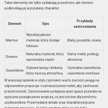
Takie elementy nie tylko ozdabiają przestrzeń, ale również
podkreślają jej wyszukany charakter.
Przykłady
Element
Opis
zastosowania
Wysokiej jakości
Marmur
materiał, który dodaje
Blaty, posadzki, ściany
luksusu
Naturalny materiał, który
Ramy mebli, podłogi,
Drewno
wprowadza ciepło
akcesoria
Stylowe lampy i kinkiety,
Centralne oświetlenie,
Oświetlenie
które tworzą atmosferę
oświetlenie strefowe
W aranżacji łazienki w stylu rzymskim warto zwrócić uwagę na
odpowiednie proporcje i rozmieszczenie mebli, aby zachować
przestronność. Zastosowanie podejścia open space pozwala na
optyczne powiększenie wnętrza, co jest istotne dla komfortu
użytkowników. Przemyślane detale oraz charakterystyczne