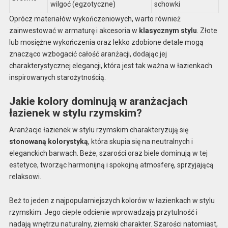
wilgoć (egzotyczne)
schowki
Oprócz materiałów wykończeniowych, warto również
zainwestować w armaturę i akcesoria w
klasycznym stylu
. Złote
lub mosiężne wykończenia oraz lekko zdobione detale mogą
znacząco wzbogacić całość aranżacji, dodając jej
charakterystycznej elegancji, która jest tak ważna w łazienkach
inspirowanych starożytnością.
Jakie kolory dominują w aranżacjach
łazienek w stylu rzymskim?
Aranżacje łazienek w stylu rzymskim charakteryzują się
stonowaną kolorystyką
, która skupia się na neutralnych i
eleganckich barwach. Beże, szarości oraz biele dominują w tej
estetyce, tworząc harmonijną i spokojną atmosferę, sprzyjającą
relaksowi.
Beż to jeden z najpopularniejszych kolorów w łazienkach w stylu
rzymskim. Jego ciepłe odcienie wprowadzają przytulność i
nadają wnętrzu naturalny, ziemski charakter. Szarości natomiast,