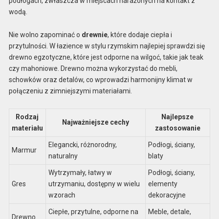
podłogach, zwłaszcza w miejscach narażonych na kontakt z
wodą.
Nie wolno zapominać o
drewnie
, które dodaje ciepła i
przytulności. W łazience w stylu rzymskim najlepiej sprawdzi się
drewno egzotyczne, które jest odporne na wilgoć, takie jak teak
czy mahoniowe. Drewno można wykorzystać do mebli,
schowków oraz detalów, co wprowadzi harmonijny klimat w
połączeniu z zimniejszymi materiałami.
Rodzaj
Najlepsze
Najważniejsze cechy
materiału
zastosowanie
Elegancki, różnorodny,
Podłogi, ściany,
Marmur
naturalny
blaty
Wytrzymały, łatwy w
Podłogi, ściany,
Gres
utrzymaniu, dostępny w wielu
elementy
wzorach
dekoracyjne
Ciepłe, przytulne, odporne na
Meble, detale,
Drewno