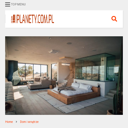
TOP MENU
Home
Dom i wnętrze