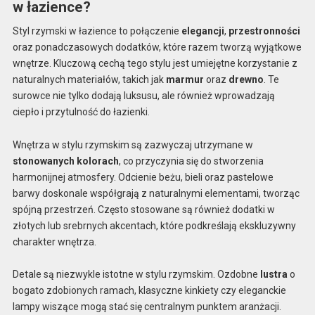
w łazience?
Styl rzymski w łazience to połączenie
elegancji
,
przestronności
oraz ponadczasowych dodatków, które razem tworzą wyjątkowe
wnętrze. Kluczową cechą tego stylu jest umiejętne korzystanie z
naturalnych materiałów, takich jak
marmur
oraz
drewno
. Te
surowce nie tylko dodają luksusu, ale również wprowadzają
ciepło i przytulność do łazienki.
Wnętrza w stylu rzymskim są zazwyczaj utrzymane w
stonowanych kolorach
, co przyczynia się do stworzenia
harmonijnej atmosfery. Odcienie beżu, bieli oraz pastelowe
barwy doskonale współgrają z naturalnymi elementami, tworząc
spójną przestrzeń. Często stosowane są również dodatki w
złotych lub srebrnych akcentach, które podkreślają ekskluzywny
charakter wnętrza.
Detale są niezwykle istotne w stylu rzymskim. Ozdobne
lustra
o
bogato zdobionych ramach, klasyczne kinkiety czy eleganckie
lampy wiszące mogą stać się centralnym punktem aranżacji.