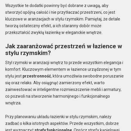
Wszystkie te dodatki powinny być dobrane z uwagą, aby
stworzyć spójną całość i nie przytłaczać przestrzeni, co jest
kluczowe w aranżacjach w stylu rzymskim. Pamiętaj, że detale
tworzą ostateczny efekt, a ich staranny dobór może
przekształcić zwykłą łazienkę w eleganckie wnętrze.
Jak zaaranżować przestrzeń w łazience w
stylu rzymskim?
Styl rzymski w aranżacji wnętrz to przede wszystkim elegancja i
komfort. Kluczowym elementem w łazience urządzonej w tym
stylu jest
przestronność
, która umożliwia swobodne poruszanie
się oraz relaks. Aby osiągnąć zamierzony efekt, warto
zainwestować w inteligentne rozmieszczenie mebli i armatury,
co pozwoli na stworzenie harmonijnego i funkcjonalnego
wnętrza.
Przy planowaniu układu łazienki w stylu rzymskim, należy
zadbać o kilka istotnych aspektów. Przede wszystkim, dobrze
jest wyznaczyć
strefy funkcjonalne
. Oprócz strefy kąpielowej,