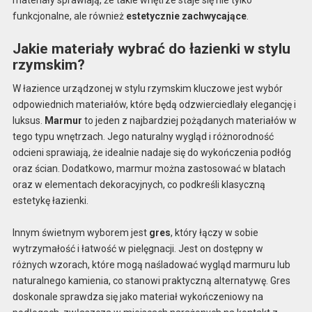
materiały sprawiają, że takie wnętrze staje się nie tylko
funkcjonalne, ale również
estetycznie zachwycające
.
Jakie materiały wybrać do łazienki w stylu
rzymskim?
W łazience urządzonej w stylu rzymskim kluczowe jest wybór
odpowiednich materiałów, które będą odzwierciedlały elegancję i
luksus.
Marmur
to jeden z najbardziej pożądanych materiałów w
tego typu wnętrzach. Jego naturalny wygląd i różnorodność
odcieni sprawiają, że idealnie nadaje się do wykończenia podłóg
oraz ścian. Dodatkowo, marmur można zastosować w blatach
oraz w elementach dekoracyjnych, co podkreśli klasyczną
estetykę łazienki.
Innym świetnym wyborem jest
gres
, który łączy w sobie
wytrzymałość i łatwość w pielęgnacji. Jest on dostępny w
różnych wzorach, które mogą naśladować wygląd marmuru lub
naturalnego kamienia, co stanowi praktyczną alternatywę. Gres
doskonale sprawdza się jako materiał wykończeniowy na