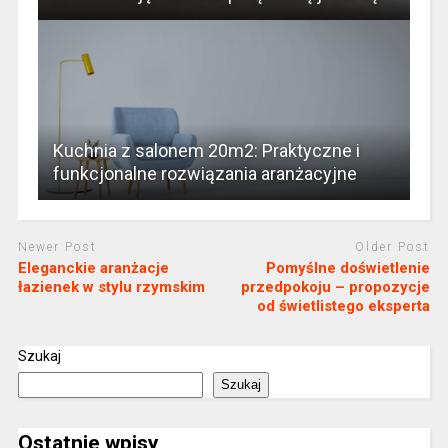
Kuchnia z salonem 20m2: Praktyczne i
funkcjonalne rozwiązania aranżacyjne
Newer Post
Older Post
Eleganckie aranżacje
Pomyślne doświetlenie
łazienek w stylu rzymskim
przedpokoju – propozycje
od świetlistego eksperta
Szukaj
Szukaj
Ostatnie wpisy