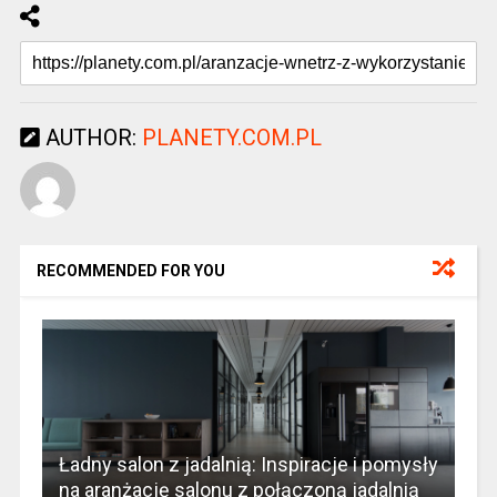
AUTHOR:
PLANETY.COM.PL
RECOMMENDED FOR YOU
Ładny salon z jadalnią: Inspiracje i pomysły
na aranżację salonu z połączoną jadalnią