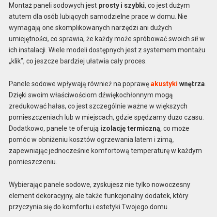
Montaż paneli sodowych jest
prosty i szybki
, co jest dużym
atutem dla osób lubiących samodzielne prace w domu. Nie
wymagają one skomplikowanych narzędzi ani dużych
umiejętności, co sprawia, że każdy może spróbować swoich sił w
ich instalacji. Wiele modeli dostępnych jest z systemem montażu
„klik”, co jeszcze bardziej ułatwia cały proces.
Panele sodowe wpływają również na poprawę
akustyki
wnętrza
.
Dzięki swoim właściwościom dźwiękochłonnym mogą
zredukować hałas, co jest szczególnie ważne w większych
pomieszczeniach lub w miejscach, gdzie spędzamy dużo czasu.
Dodatkowo, panele te oferują
izolację termiczną
, co może
pomóc w obniżeniu kosztów ogrzewania latem i zimą,
zapewniając jednocześnie komfortową temperaturę w każdym
pomieszczeniu.
Wybierając panele sodowe, zyskujesz nie tylko nowoczesny
element dekoracyjny, ale także funkcjonalny dodatek, który
przyczynia się do komfortu i estetyki Twojego domu.