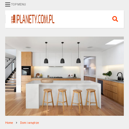
TOP MENU
Home
Dom i wnętrze