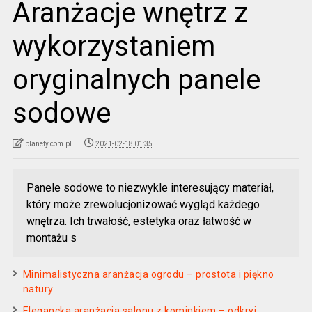
Aranżacje wnętrz z
wykorzystaniem
oryginalnych panele
sodowe
planety.com.pl
2021-02-18 01:35
Panele sodowe to niezwykle interesujący materiał,
który może zrewolucjonizować wygląd każdego
wnętrza. Ich trwałość, estetyka oraz łatwość w
montażu s
Minimalistyczna aranżacja ogrodu – prostota i piękno
natury
Elegancka aranżacja salonu z kominkiem – odkryj