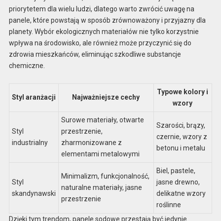
priorytetem dla wielu ludzi, dlatego warto zwrócić uwagę na
panele, które powstają w sposób zrównoważony i przyjazny dla
planety. Wybór ekologicznych materiałów nie tylko korzystnie
wpływa na środowisko, ale również może przyczynić się do
zdrowia mieszkańców, eliminując szkodliwe substancje
chemiczne.
Typowe kolory i
Styl aranżacji
Najważniejsze cechy
wzory
Surowe materiały, otwarte
Szarości, brązy,
Styl
przestrzenie,
czernie, wzory z
industrialny
zharmonizowane z
betonu i metalu
elementami metalowymi
Biel, pastele,
Minimalizm, funkcjonalność,
Styl
jasne drewno,
naturalne materiały, jasne
skandynawski
delikatne wzory
przestrzenie
roślinne
Dzięki tym trendom, panele sodowe przestają być jedynie