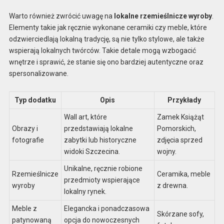
Warto również zwrócić uwagę na
lokalne rzemieślnicze wyroby
.
Elementy takie jak ręcznie wykonane ceramiki czy meble, które
odzwierciedlają lokalną tradycję, są nie tylko stylowe, ale także
wspierają lokalnych twórców. Takie detale mogą wzbogacić
wnętrze i sprawić, że stanie się ono bardziej autentyczne oraz
spersonalizowane.
Typ dodatku
Opis
Przykłady
Wall art, które
Zamek Książąt
Obrazy i
przedstawiają lokalne
Pomorskich,
fotografie
zabytki lub historyczne
zdjęcia sprzed
widoki Szczecina.
wojny.
Unikalne, ręcznie robione
Rzemieślnicze
Ceramika, meble
przedmioty wspierające
wyroby
z drewna.
lokalny rynek.
Meble z
Elegancka i ponadczasowa
Skórzane sofy,
patynowaną
opcja do nowoczesnych