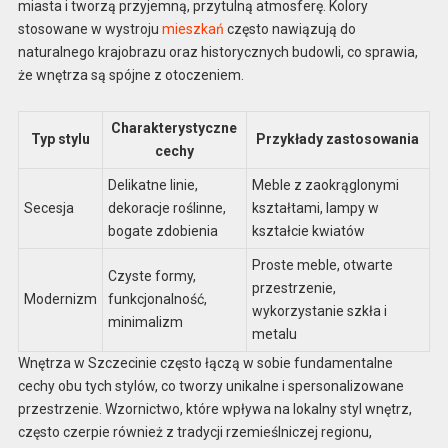
miasta i tworzą przyjemną, przytulną atmosferę. Kolory
stosowane w wystroju
mieszkań
często nawiązują do
naturalnego krajobrazu oraz historycznych budowli, co sprawia,
że wnętrza są spójne z otoczeniem.
Charakterystyczne
Typ stylu
Przykłady zastosowania
cechy
Delikatne linie,
Meble z zaokrąglonymi
Secesja
dekoracje roślinne,
kształtami, lampy w
bogate zdobienia
kształcie kwiatów
Proste meble, otwarte
Czyste formy,
przestrzenie,
Modernizm
funkcjonalność,
wykorzystanie szkła i
minimalizm
metalu
Wnętrza w Szczecinie często łączą w sobie fundamentalne
cechy obu tych stylów, co tworzy unikalne i spersonalizowane
przestrzenie. Wzornictwo, które wpływa na lokalny styl wnętrz,
często czerpie również z tradycji rzemieślniczej regionu,