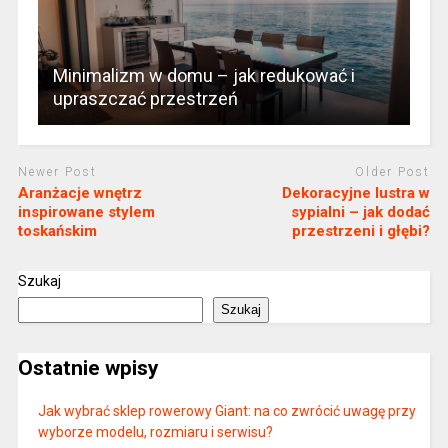
Minimalizm w domu – jak redukować i
upraszczać przestrzeń
Newer Post
Older Post
Aranżacje wnętrz
Dekoracyjne lustra w
inspirowane stylem
sypialni – jak dodać
toskańskim
przestrzeni i głębi?
Szukaj
Szukaj
Ostatnie wpisy
Jak wybrać sklep rowerowy Giant: na co zwrócić uwagę przy
wyborze modelu, rozmiaru i serwisu?