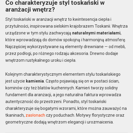
Co charakteryzuje styl toskański w
aranżacji wnętrz?
Styl toskański w aranżacji wnętrz to kwintesencja ciepła i
przytulności, inspirowana sielskim krajobrazem Toskanii. Wnętrza
urządzone w tym stylu zachwycają
naturalnymi materiałami
,
które wprowadzają do domów spokojną i harmonijną atmosferę.
Najczęściej wykorzystywane są elementy drewniane — od mebli,
przez podłogi, po różnego rodzaju akcesoria. Drewno dodaje
wnętrzom rustykalnego uroku i ciepła.
Kolejnym charakterystycznym elementem stylu toskańskiego
jest użycie
kamienia
. Często pojawiają się on w postaci ścian,
kominów czy też blatów kuchennych. Kamień tworzy solidny
fundament dla aranżacji, a jego naturalna faktura wprowadza
autentyczność do przestrzeni. Ponadto, styl toskański
charakteryzuje się bogatymi wzorami, które można zauważyć na
tkaninach,
zasłonach
czy poduchach. Motywy florystyczne oraz
geometryczne dodają wnętrzom elegancji i urozmaicenia.