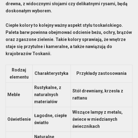
drewna, z widocznymi słojami czy delikatnymi rysami, będą
doskonałym wyborem.
Ciepłe kolory to kolejny ważny aspekt stylu toskańskiego.
Paleta barw powinna obejmować odcienie beżu, ochry, brązów
oraz zgaszone zielenie. Takie kolory sprawiają, że wnętrze
staje się przytulne i kameralne, a także nawiązują do
krajobrazów Toskanii.
Rodzaj
Charakterystyka
Przykłady zastosowania
elementu
Rustykalne, z
Stół drewniany, krzesła z
Meble
naturalnych
rattanu
materiałów
Wiszące lampy z metalu,
Łagodne, ciepłe
Oświetlenie
świece w miedzianych
światło
świecznikach
Naturalne