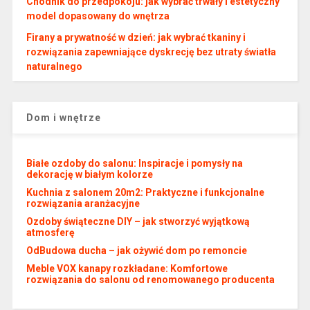
Chodnik do przedpokoju: jak wybrać trwały i estetyczny
model dopasowany do wnętrza
Firany a prywatność w dzień: jak wybrać tkaniny i
rozwiązania zapewniające dyskrecję bez utraty światła
naturalnego
Dom i wnętrze
Białe ozdoby do salonu: Inspiracje i pomysły na
dekorację w białym kolorze
Kuchnia z salonem 20m2: Praktyczne i funkcjonalne
rozwiązania aranżacyjne
Ozdoby świąteczne DIY – jak stworzyć wyjątkową
atmosferę
OdBudowa ducha – jak ożywić dom po remoncie
Meble VOX kanapy rozkładane: Komfortowe
rozwiązania do salonu od renomowanego producenta