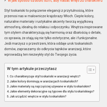
W jaki sposób ozdobić sufit, aby nadać wnętrzu charakteru
Styl toskański to połączenie elegancji z przytulnością, które
przenosi nas w malownicze krajobrazy Włoch. Ciepłe kolory,
naturalne materiały i rustykalne akcenty tworzą wyjątkową
atmosferę, idealną do relaksu i odpoczynku. Wnętrza inspirowane
tym stylem charakteryzują się harmonią oraz dbałością o detale,
co sprawia, że stają się nie tylko estetyczne, ale i funkcjonalne.
Jeśli marzysz o przestrzeni, która oddaje urok toskańskich
domów, zapraszamy do odkrycia tajników aranżacji, które
wprowadzą ten niezwykły styl do Twojego życia.
W tym artykule przeczytasz
Co charakteryzuje styl toskański w aranżacji wnętrz?
Jakie kolory dominują w aranżacjach toskańskich?
Jakie materiały są najczęściej używane w stylu toskańskim?
Jakie elementy dekoracyjne są typowe dla stylu toskańskiego?
Jak urządzić wnętrze w stylu toskańskim?