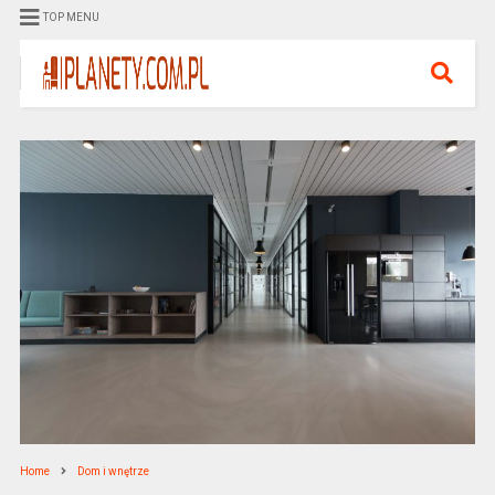
TOP MENU
Home
Dom i wnętrze