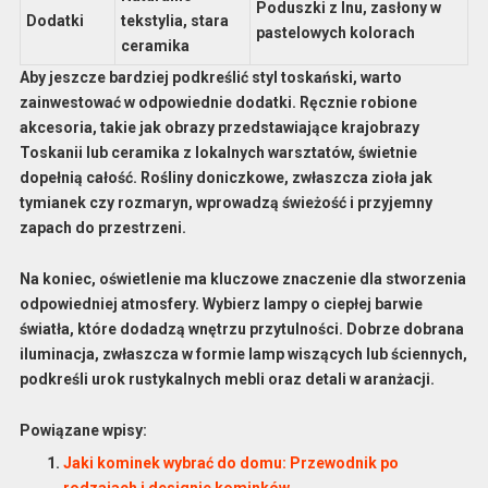
Poduszki z lnu, zasłony w
Dodatki
tekstylia, stara
pastelowych kolorach
ceramika
Aby jeszcze bardziej podkreślić styl toskański, warto
zainwestować w odpowiednie dodatki. Ręcznie robione
akcesoria, takie jak obrazy przedstawiające krajobrazy
Toskanii lub ceramika z lokalnych warsztatów, świetnie
dopełnią całość. Rośliny doniczkowe, zwłaszcza zioła jak
tymianek czy rozmaryn, wprowadzą świeżość i przyjemny
zapach do przestrzeni.
Na koniec, oświetlenie ma kluczowe znaczenie dla stworzenia
odpowiedniej atmosfery. Wybierz lampy o ciepłej barwie
światła, które dodadzą wnętrzu przytulności. Dobrze dobrana
iluminacja, zwłaszcza w formie lamp wiszących lub ściennych,
podkreśli urok rustykalnych mebli oraz detali w aranżacji.
Powiązane wpisy:
Jaki kominek wybrać do domu: Przewodnik po
rodzajach i designie kominków