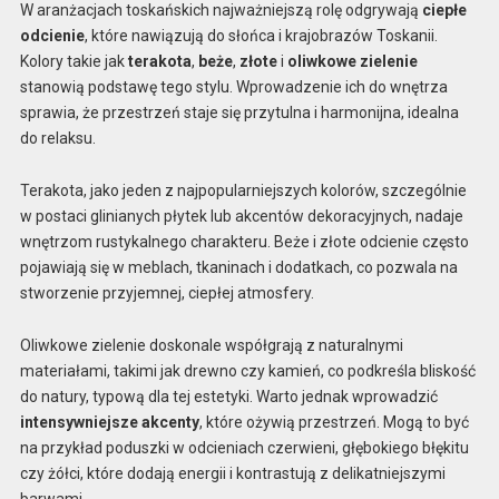
W aranżacjach toskańskich najważniejszą rolę odgrywają
ciepłe
odcienie
, które nawiązują do słońca i krajobrazów Toskanii.
Kolory takie jak
terakota
,
beże
,
złote
i
oliwkowe zielenie
stanowią podstawę tego stylu. Wprowadzenie ich do wnętrza
sprawia, że przestrzeń staje się przytulna i harmonijna, idealna
do relaksu.
Terakota, jako jeden z najpopularniejszych kolorów, szczególnie
w postaci glinianych płytek lub akcentów dekoracyjnych, nadaje
wnętrzom rustykalnego charakteru. Beże i złote odcienie często
pojawiają się w meblach, tkaninach i dodatkach, co pozwala na
stworzenie przyjemnej, ciepłej atmosfery.
Oliwkowe zielenie doskonale współgrają z naturalnymi
materiałami, takimi jak drewno czy kamień, co podkreśla bliskość
do natury, typową dla tej estetyki. Warto jednak wprowadzić
intensywniejsze akcenty
, które ożywią przestrzeń. Mogą to być
na przykład poduszki w odcieniach czerwieni, głębokiego błękitu
czy żółci, które dodają energii i kontrastują z delikatniejszymi
barwami.