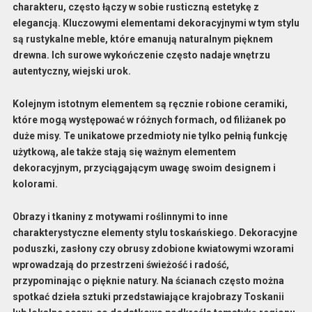
charakteru, często łączy w sobie rusticzną estetykę z
elegancją. Kluczowymi elementami dekoracyjnymi w tym stylu
są
rustykalne meble
, które emanują naturalnym pięknem
drewna. Ich surowe wykończenie często nadaje wnętrzu
autentyczny, wiejski urok.
Kolejnym istotnym elementem są
ręcznie robione ceramiki
,
które mogą występować w różnych formach, od filiżanek po
duże misy. Te unikatowe przedmioty nie tylko pełnią funkcję
użytkową, ale także stają się ważnym elementem
dekoracyjnym, przyciągającym uwagę swoim designem i
kolorami.
Obrazy i tkaniny z
motywami roślinnymi
to inne
charakterystyczne elementy stylu toskańskiego. Dekoracyjne
poduszki, zasłony czy obrusy zdobione kwiatowymi wzorami
wprowadzają do przestrzeni świeżość i radość,
przypominając o pięknie natury. Na ścianach często można
spotkać dzieła sztuki przedstawiające krajobrazy Toskanii