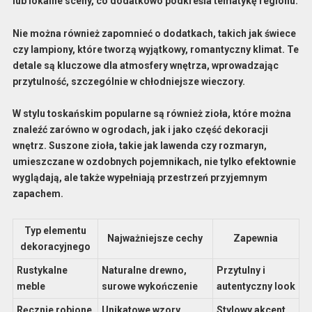
lub lokalne sceny, co dodatkowo podkreśla tematykę regionu.
Nie można również zapomnieć o dodatkach, takich jak
świece
czy
lampiony
, które tworzą wyjątkowy, romantyczny klimat. Te
detale są kluczowe dla atmosfery wnętrza, wprowadzając
przytulność, szczególnie w chłodniejsze wieczory.
W stylu toskańskim popularne są również
zioła
, które można
znaleźć zarówno w ogrodach, jak i jako część dekoracji
wnętrz. Suszone zioła, takie jak lawenda czy rozmaryn,
umieszczane w ozdobnych pojemnikach, nie tylko efektownie
wyglądają, ale także wypełniają przestrzeń przyjemnym
zapachem.
Typ elementu
Najważniejsze cechy
Zapewnia
dekoracyjnego
Rustykalne
Naturalne drewno,
Przytulny i
meble
surowe wykończenie
autentyczny look
Ręcznie robione
Unikatowe wzory,
Stylowy akcent