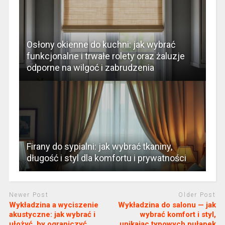
Osłony okienne do kuchni: jak wybrać
funkcjonalne i trwałe rolety oraz żaluzje
odporne na wilgoć i zabrudzenia
Firany do sypialni: jak wybrać tkaniny,
długość i styl dla komfortu i prywatności
Newer Post
Older Post
Wykładzina a wyciszenie
Wykładzina do salonu — jak
akustyczne: jak wybrać i
wybrać komfort i styl,
ułożyć, by ograniczyć
unikając typowych pułapek