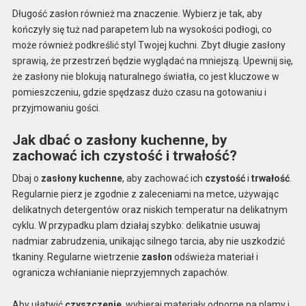
Długość zasłon również ma znaczenie. Wybierz je tak, aby
kończyły się tuż nad parapetem lub na wysokości podłogi, co
może również podkreślić styl Twojej kuchni. Zbyt długie zasłony
sprawią, że przestrzeń będzie wyglądać na mniejszą. Upewnij się,
że zasłony nie blokują naturalnego światła, co jest kluczowe w
pomieszczeniu, gdzie spędzasz dużo czasu na gotowaniu i
przyjmowaniu gości.
Jak dbać o zasłony kuchenne, by
zachować ich czystość i trwałość?
Dbaj o
zasłony kuchenne
, aby zachować ich
czystość
i
trwałość
.
Regularnie pierz je zgodnie z zaleceniami na metce, używając
delikatnych detergentów oraz niskich temperatur na delikatnym
cyklu. W przypadku plam działaj szybko: delikatnie usuwaj
nadmiar zabrudzenia, unikając silnego tarcia, aby nie uszkodzić
tkaniny. Regularne wietrzenie
zasłon
odświeża materiał i
ogranicza wchłanianie nieprzyjemnych zapachów.
Aby ułatwić
czyszczenie
, wybieraj materiały odporne na plamy i