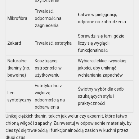
czyszczenie
Trwałość,
Łatwe w pielęgnacji,
Mikrofibra
odporność na
odporne na zabrudzenia
zagniecenia
Sprawdzi się tam, gdzie
Żakard
Trwałość, estetyka
liczy się wygląd i
funkcjonalność
Naturalne
Kosztującej
Wybieraj lekkie i wysokiej
tkaniny (np.
ostrożności w
jakości, aby uniknąć
bawełna)
użytkowaniu
wchłaniania zapachów
Estetyka lnu z
Świetny wybór dla osób
Len
większą
szukających stylu i
syntetyczny
odpornością na
praktyczności
odbarwienia
Unikaj ciężkich tkanin, takich jak welur czy aksamit, które łatwo
chłoną wilgoć i zapachy. Zainwestuj w odpowiednie materiały, by
cieszyć się trwałością i funkcjonalnością zasłon w kuchni przez
długi czas.