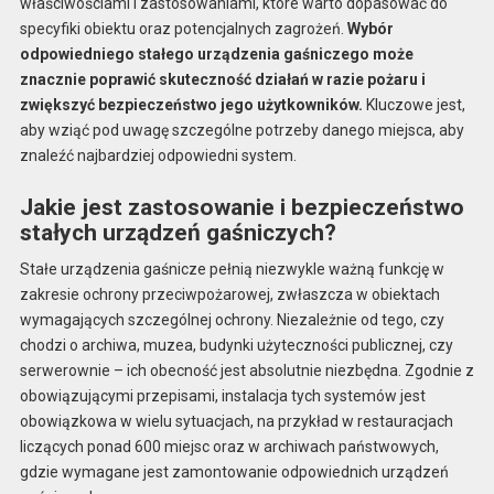
właściwościami i zastosowaniami, które warto dopasować do
specyfiki obiektu oraz potencjalnych zagrożeń.
Wybór
odpowiedniego stałego urządzenia gaśniczego może
znacznie poprawić skuteczność działań w razie pożaru i
zwiększyć bezpieczeństwo jego użytkowników.
Kluczowe jest,
aby wziąć pod uwagę szczególne potrzeby danego miejsca, aby
znaleźć najbardziej odpowiedni system.
Jakie jest zastosowanie i bezpieczeństwo
stałych urządzeń gaśniczych?
Stałe urządzenia gaśnicze pełnią niezwykle ważną funkcję w
zakresie ochrony przeciwpożarowej, zwłaszcza w obiektach
wymagających szczególnej ochrony. Niezależnie od tego, czy
chodzi o archiwa, muzea, budynki użyteczności publicznej, czy
serwerownie – ich obecność jest absolutnie niezbędna. Zgodnie z
obowiązującymi przepisami, instalacja tych systemów jest
obowiązkowa w wielu sytuacjach, na przykład w restauracjach
liczących ponad 600 miejsc oraz w archiwach państwowych,
gdzie wymagane jest zamontowanie odpowiednich urządzeń