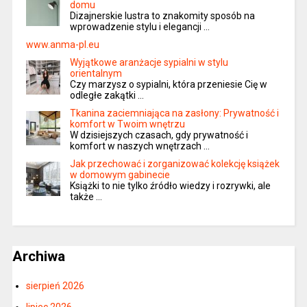
domu
Dizajnerskie lustra to znakomity sposób na
wprowadzenie stylu i elegancji …
www.anma-pl.eu
Wyjątkowe aranżacje sypialni w stylu
orientalnym
Czy marzysz o sypialni, która przeniesie Cię w
odległe zakątki …
Tkanina zaciemniająca na zasłony: Prywatność i
komfort w Twoim wnętrzu
W dzisiejszych czasach, gdy prywatność i
komfort w naszych wnętrzach …
Jak przechować i zorganizować kolekcję książek
w domowym gabinecie
Książki to nie tylko źródło wiedzy i rozrywki, ale
także …
Archiwa
sierpień 2026