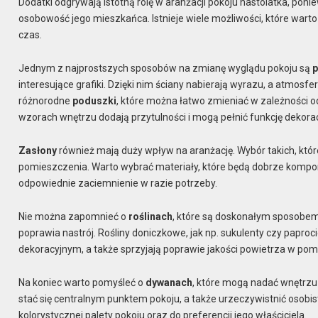
Dodatki odgrywają istotną rolę w aranżacji pokoju nastolatka, poni
osobowość jego mieszkańca. Istnieje wiele możliwości, które warto
czas.
Jednym z najprostszych sposobów na zmianę wyglądu pokoju są
p
interesujące grafiki. Dzięki nim ściany nabierają wyrazu, a atmosf
różnorodne
poduszki
, które można łatwo zmieniać w zależności o
wzorach wnętrzu dodają przytulności i mogą pełnić funkcję dekora
Zasłony
również mają duży wpływ na aranżację. Wybór takich, któr
pomieszczenia. Warto wybrać materiały, które będą dobrze kompo
odpowiednie zaciemnienie w razie potrzeby.
Nie można zapomnieć o
roślinach
, które są doskonałym sposobem
poprawia nastrój. Rośliny doniczkowe, jak np. sukulenty czy papro
dekoracyjnym, a także sprzyjają poprawie jakości powietrza w pom
Na koniec warto pomyśleć o
dywanach
, które mogą nadać wnętrzu 
stać się centralnym punktem pokoju, a także urzeczywistnić osobis
kolorystycznej palety pokoju oraz do preferencji jego właściciela.