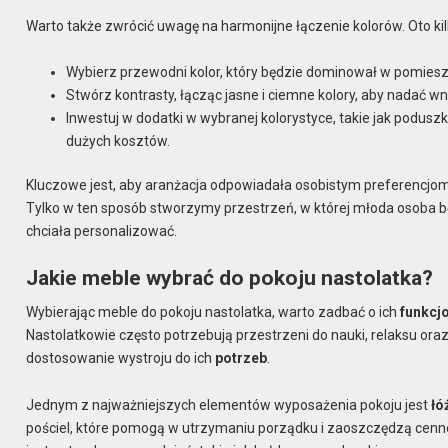
Warto także zwrócić uwagę na harmonijne łączenie kolorów. Oto ki
Wybierz przewodni kolor, który będzie dominował w pomieszc
Stwórz kontrasty, łącząc jasne i ciemne kolory, aby nadać w
Inwestuj w dodatki w wybranej kolorystyce, takie jak poduszk
dużych kosztów.
Kluczowe jest, aby aranżacja odpowiadała osobistym preferencjom
Tylko w ten sposób stworzymy przestrzeń, w której młoda osoba bę
chciała personalizować.
Jakie meble wybrać do pokoju nastolatka?
Wybierając meble do pokoju nastolatka, warto zadbać o ich
funkcj
Nastolatkowie często potrzebują przestrzeni do nauki, relaksu or
dostosowanie wystroju do ich
potrzeb
.
Jednym z najważniejszych elementów wyposażenia pokoju jest
łó
pościel, które pomogą w utrzymaniu porządku i zaoszczędzą cenne