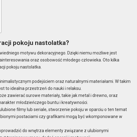
acji pokoju nastolatka?
wiedniego motywu dekoracyjnego. Dzięki niemu możliwe jest
a zainteresowania oraz osobowość młodego człowieka. Oto kilka
cji pokoju nastolatka.
minimalistycznym podejściem oraz naturalnymi materiałami. W takim
st to idealna przestrzeń do nauki i relaksu.
oże zawierać surowe materiały, takie jak metal i drewno, oraz
charakter młodzieńczego buntu i kreatywności.
ulubione filmy lub seriale, stworzenie pokoju w oparciu o ten temat
ulubionymi postaciami czy grafikami mogą być wkomponowane w
wprowadzić do wnętrza elementy związane z ulubionymi