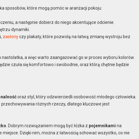
lka sposobów, które mogą pomóc w aranżacji pokoju:
zeniu, a następnie dobierz do niego akcentujące odcienie.
nętrzu dynamiki.
i,
zasłony
czy plakaty, które pozwolą na łatwą zmianę wystroju bez
 nastolatka, a więc warto zaangażować go w proces wyboru kolorów.
dzie czuła się komfortowo i swobodnie, oraz którą chętnie będzie
onalność
oraz styl, który odzwierciedli osobowość młodego człowieka.
az przechowywania różnych rzeczy, dlatego kluczowe jest
żko
. Dobrym rozwiązaniem mogą być łóżka z
pojemnikami
na
 miejsce. Dzięki nim, można z łatwością schować wszystko, co nie