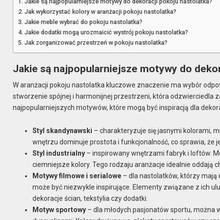
Jakie są najpopularniejsze motywy do dekoracji pokoju nastolatka?
Jak wykorzystać kolory w aranżacji pokoju nastolatka?
Jakie meble wybrać do pokoju nastolatka?
Jakie dodatki mogą urozmaicić wystrój pokoju nastolatka?
Jak zorganizować przestrzeń w pokoju nastolatka?
Jakie są najpopularniejsze motywy do dekor
W aranżacji pokoju nastolatka kluczowe znaczenie ma wybór odpo
stworzenie spójnej i harmonijnej przestrzeni, która odzwierciedl
najpopularniejszych motywów, które mogą być inspiracją dla dekora
Styl skandynawski
– charakteryzuje się jasnymi kolorami, 
wnętrzu dominuje prostota i funkcjonalność, co sprawia, że je
Styl industrialny
– inspirowany wnętrzami fabryk i loftów. M
ciemniejsze kolory. Tego rodzaju aranżacje idealnie oddają 
Motywy filmowe i serialowe
– dla nastolatków, którzy mają 
może być niezwykle inspirujące. Elementy związane z ich 
dekoracje ścian, tekstylia czy dodatki.
Motyw sportowy
– dla młodych pasjonatów sportu, można 