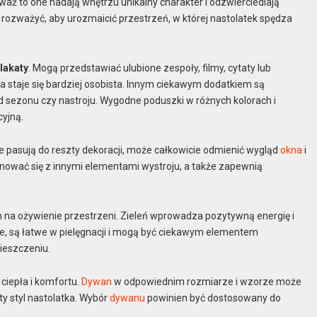
eważ to one nadają wnętrzu unikalny charakter i odzwierciedlają
 rozważyć, aby urozmaicić przestrzeń, w której nastolatek spędza
lakaty
. Mogą przedstawiać ulubione zespoły, filmy, cytaty lub
era staje się bardziej osobista. Innym ciekawym dodatkiem są
d sezonu czy nastroju. Wygodne poduszki w różnych kolorach i
cyjną.
e pasują do reszty dekoracji, może całkowicie odmienić wygląd
okna
i
nować się z innymi elementami wystroju, a także zapewnią
 na ożywienie przestrzeni. Zieleń wprowadza pozytywną energię i
cie, są łatwe w pielęgnacji i mogą być ciekawym elementem
ieszczeniu.
ciepła i komfortu.
Dywan
w odpowiednim rozmiarze i wzorze może
ty styl nastolatka. Wybór
dywanu
powinien być dostosowany do