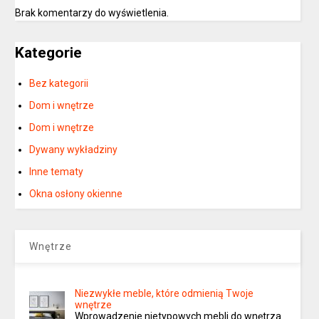
Brak komentarzy do wyświetlenia.
Kategorie
Bez kategorii
Dom i wnętrze
Dom i wnętrze
Dywany wykładziny
Inne tematy
Okna osłony okienne
Wnętrze
Niezwykłe meble, które odmienią Twoje
wnętrze
Wprowadzenie nietypowych mebli do wnętrza