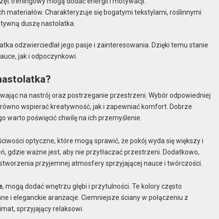
zęt treningowy mogą dodać energii i motywacji.
ch materiałów. Charakteryzuje się bogatymi tekstylami, roślinnymi
atywną duszę nastolatka.
tka odzwierciedlał jego pasje i zainteresowania. Dzięki temu stanie
auce, jak i odpoczynkowi.
nastolatka?
ywając na nastrój oraz postrzeganie przestrzeni. Wybór odpowiedniej
zarówno wspierać kreatywność, jak i zapewniać komfort. Dobrze
go warto poświęcić chwilę na ich przemyślenie.
ściwości optyczne, które mogą sprawić, że pokój wyda się większy i
, gdzie ważne jest, aby nie przytłaczać przestrzeni. Dodatkowo,
 stworzenia przyjemnej atmosfery sprzyjającej nauce i twórczości.
e
, mogą dodać wnętrzu głębi i przytulności. Te kolory często
ne i eleganckie aranżacje. Ciemniejsze ściany w połączeniu z
at, sprzyjający relaksowi.