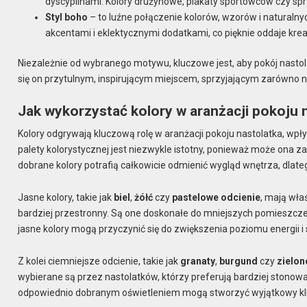
dyscyplinami. Kolory drużynowe, plakaty sportowców czy spr
Styl boho
– to luźne połączenie kolorów, wzorów i naturalny
akcentami i eklektycznymi dodatkami, co pięknie oddaje kre
Niezależnie od wybranego motywu, kluczowe jest, aby pokój nastola
się on przytulnym, inspirującym miejscem, sprzyjającym zarówno n
Jak wykorzystać kolory w aranżacji pokoju 
Kolory odgrywają kluczową rolę w aranżacji pokoju nastolatka, wpł
palety kolorystycznej jest niezwykle istotny, ponieważ może ona 
dobrane kolory potrafią całkowicie odmienić wygląd wnętrza, dlate
Jasne kolory, takie jak
biel
,
żółć
czy
pastelowe odcienie
, mają wła
bardziej przestronny. Są one doskonałe do mniejszych pomieszczeń
jasne kolory mogą przyczynić się do zwiększenia poziomu energii i
Z kolei ciemniejsze odcienie, takie jak
granaty
,
burgund
czy
zielon
wybierane są przez nastolatków, którzy preferują bardziej stonowa
odpowiednio dobranym oświetleniem mogą stworzyć wyjątkowy klim