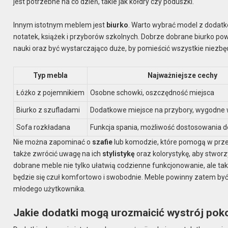
jest potrzebne na co dzień, takie jak kołdry czy poduszki.
Innym istotnym meblem jest
biurko
. Warto wybrać model z dodat
notatek, książek i przyborów szkolnych. Dobrze dobrane biurko 
nauki oraz być wystarczająco duże, by pomieścić wszystkie niezbę
Typ mebla
Najważniejsze cechy
Łóżko z pojemnikiem
Osobne schowki, oszczędność miejsca
Biurko z szufladami
Dodatkowe miejsce na przybory, wygodne
Sofa rozkładana
Funkcja spania, możliwość dostosowania d
Nie można zapominać o
szafie
lub komodzie, które pomogą w prze
także zwrócić uwagę na ich
stylistykę
oraz kolorystykę, aby stwor
dobrane meble nie tylko ułatwią codzienne funkcjonowanie, ale takż
będzie się czuł komfortowo i swobodnie. Meble powinny zatem być
młodego użytkownika.
Jakie dodatki mogą urozmaicić wystrój pok