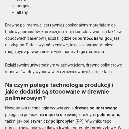
pergole,
altany.
Drewno polimerowe jest również doskonałym materiałem do
budowy pomostów, które często mają kontakt z wodą, a także w
obudowach basenów i jacuzzi, gdzie
odporność na wilgoć
jest
niezbędna. Detale wykończeniowe, takie jak parapety, także
mogą być z powodzeniem wykonane z tego materiału.
Dzięki swoim uniwersalnym właściwościom, drewno polimerowe
stanowi świetny wybór w wielu zróżnicowanych projektach.
Na czym polega technologia produkcji i
jakie dodatki są stosowane w drewnie
polimerowym?
Nowatorska technologia wytwarzania
drewna polimerowego
polega na połączeniu
mączki drzewnej
z różnymi
polimerami
,
takimi jak
polistyren
czy
polipropylen
(PP). W wyniku tego
procesu powstają wyjątkowo trwałe materiały kompozytowe. W