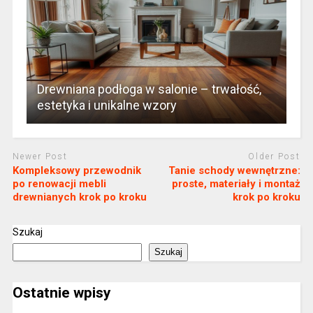
Drewniana podłoga w salonie – trwałość,
estetyka i unikalne wzory
Newer Post
Older Post
Kompleksowy przewodnik
Tanie schody wewnętrzne:
po renowacji mebli
proste, materiały i montaż
drewnianych krok po kroku
krok po kroku
Szukaj
Szukaj
Ostatnie wpisy