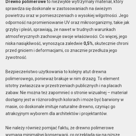
Drewno polimerowe
to niezwykle wytrzymały materiał, który
sprawdza się doskonale w zastosowaniach na świeżym
powietrzu oraz w pomieszczeniach o wysokiej wilgotności. Jego
odporność na promieniowanie UV oraz mikroorganizmy, takie jak
grzyby i pleśń, sprawiają, że nawet w trudnych warunkach
atmosferycznych zachowuje swoje właściwości. Co więcej, jego
niska nasiąkliwość, wynosząca zaledwie
0,5%
, skutecznie chroni
przed gniciem i deformacjami, co znacznie przedłuża jego
żywotność.
Bezpieczeństwo użytkowania to kolejny atut drewna
polimerowego, ponieważ brakuje w nim drzazg. To element
istotny zwłaszcza w przestrzeniach publicznych i na placach
zabaw. Nie można też zapomnieć o stronie wizualnej – materiał
dostępny jest w różnorodnych kolorach i może być barwiony w
masie, co doskonale imituje naturalne drewno, czyniąc go
atrakcyjnym wyborem dla architektów i projektantów.
Nie należy również pomijać faktu, że drewno polimerowe
wymaga minimalnej konserwacji, co przekłada się na niższe