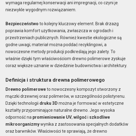
wymaga regularnej konserwacji ani impregnacji, co czyni je
niezwykle wygodnym rozwiązaniem.
Bezpieczeństwo
to kolejny kluczowy element. Brak drzazg
poprawia komfort użytkowania, zwłaszcza w ogrodach i
przestrzeniach publicznych. Również kwestie ekologiczne są
godne uwagi; materiał można poddać recyklingowi, a
nowoczesne metody produkcji podkreślają jego zalety. To
właśnie dzięki tym właściwościom drewno polimerowe zyskuje
coraz większe uznanie w dziedzinie budownictwa i architektury.
Definicja i struktura drewna polimerowego
Drewno polimerowe
to nowoczesny kompozyt stworzony z
mączki drzewnej oraz polimerów, w szczególności polistyrenu.
Dzięki technologii
druku 3D
można je formować w estetyczne
kształty przypominające naturalne drewno. Jego wysoka
odporność na
promieniowanie UV
,
wilgoć
i
szkodliwe
mikroorganizmy
wynika z zastosowania specjalnych dodatków
oraz barwników. Właściwości te sprawiają, że drewno