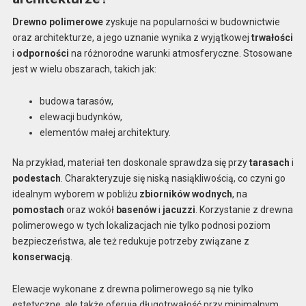
Drewno polimerowe
zyskuje na popularności w budownictwie
oraz architekturze, a jego uznanie wynika z wyjątkowej
trwałości
i
odporności
na różnorodne warunki atmosferyczne. Stosowane
jest w wielu obszarach, takich jak:
budowa tarasów,
elewacji budynków,
elementów małej architektury.
Na przykład, materiał ten doskonale sprawdza się przy
tarasach
i
podestach
. Charakteryzuje się niską nasiąkliwością, co czyni go
idealnym wyborem w pobliżu
zbiorników wodnych
, na
pomostach
oraz wokół
basenów
i
jacuzzi
. Korzystanie z drewna
polimerowego w tych lokalizacjach nie tylko podnosi poziom
bezpieczeństwa, ale też redukuje potrzeby związane z
konserwacją
.
Elewacje wykonane z drewna polimerowego są nie tylko
estetyczne, ale także oferują długotrwałość przy minimalnym