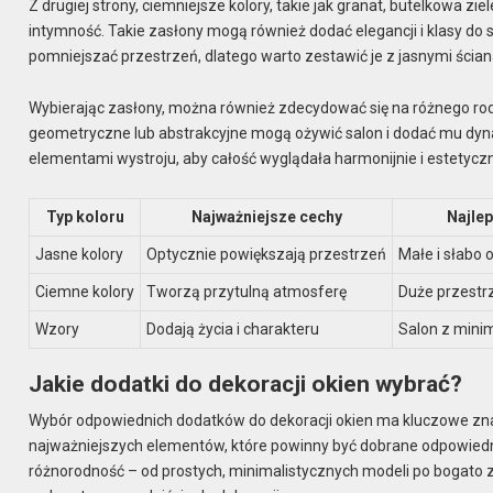
Z drugiej strony, ciemniejsze kolory, takie jak granat, butelkowa z
intymność. Takie zasłony mogą również dodać elegancji i klasy do 
pomniejszać przestrzeń, dlatego warto zestawić je z jasnymi ści
Wybierając zasłony, można również zdecydować się na różnego rod
geometryczne lub abstrakcyjne mogą ożywić salon i dodać mu dynam
elementami wystroju, aby całość wyglądała harmonijnie i estetyczn
Typ koloru
Najważniejsze cechy
Najle
Jasne kolory
Optycznie powiększają przestrzeń
Małe i słabo
Ciemne kolory
Tworzą przytulną atmosferę
Duże przestr
Wzory
Dodają życia i charakteru
Salon z mini
Jakie dodatki do dekoracji okien wybrać?
Wybór odpowiednich dodatków do dekoracji okien ma kluczowe zna
najważniejszych elementów, które powinny być dobrane odpowiednio
różnorodność – od prostych, minimalistycznych modeli po bogato z