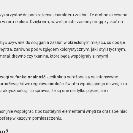
wykorzystać do podkreślenia charakteru zasłon. Te drobne akcesoria
 wzoru i koloru. Dzięki nim, nawet proste zasłony mogą zyskać na
ą być używane do ściągania zasłon w określonym miejscu, co dodaje
i wnętrza, zarówno pod względem kolorystycznym, jak i stylistycznym.
etal, drewno czy tkanina, które będą współgrały z innymi
uwagi na
funkcjonalność
. Jeśli okna narażone są na intensywne
umożliwią łatwe regulowanie ilości światła wpadającego do wnętrza.
aktycznością, co sprawia, że są one nie tylko piękne, ale i
monijnie współgrać z pozostałymi elementami wnętrza oraz spełniać
mosferę w każdym pomieszczeniu.
ku?