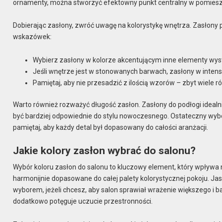
ornamenty, można stworzyć efektowny punkt centralny w pomiesz
Dobierając zasłony, zwróć uwagę na kolorystykę wnętrza. Zasłony
wskazówek:
Wybierz zasłony w kolorze akcentującym inne elementy wyst
Jeśli wnętrze jest w stonowanych barwach, zasłony w inten
Pamiętaj, aby nie przesadzić z ilością wzorów – zbyt wiel
Warto również rozważyć długość zasłon. Zasłony do podłogi idealni
być bardziej odpowiednie do stylu nowoczesnego. Ostateczny wybór
pamiętaj, aby każdy detal był dopasowany do całości aranżacji.
Jakie kolory zasłon wybrać do salonu?
Wybór koloru zasłon do salonu to kluczowy element, który wpływa 
harmonijnie dopasowane do całej palety kolorystycznej pokoju. Jasne
wyborem, jeżeli chcesz, aby salon sprawiał wrażenie większego i b
dodatkowo potęguje uczucie przestronności.