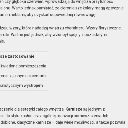
ieleń czy głęboka czerwień, wprowadzają do wnętrza przytulność i
salonu. Warto jednak pamiętać, że ciemniejsze kolory mogą optycznie
anami i meblami, aby uzyskać odpowiednią równowagę.
zaju wzory, które nadadzą wnętrzu charakteru. Wzory florystyczne,
iki. Ważne jest jednak, aby wzór był spójny z pozostałymi
ie.
psze zastosowanie
 oświetlone pomieszczenia
zenie z jasnymi akcentami
malistycznym wystrojem
czenie dla estetyki całego wnętrza.
Karnisze
są jednym z
 do stylu zasłon oraz ogólnej aranżacji pomieszczenia. Ich
dobione, klasyczne karnisze – daje wiele możliwości, a także pozwala