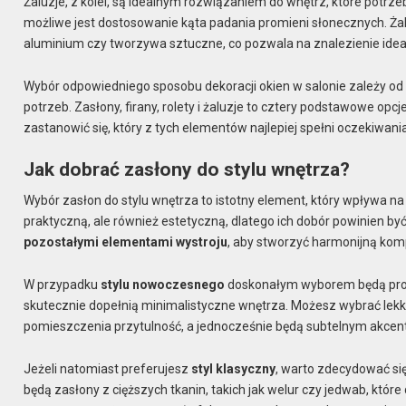
Żaluzje, z kolei, są idealnym rozwiązaniem do wnętrz, które potrz
możliwe jest dostosowanie kąta padania promieni słonecznych. Żal
aluminium czy tworzywa sztuczne, co pozwala na znalezienie idea
Wybór odpowiedniego sposobu dekoracji okien w salonie zależy od 
potrzeb. Zasłony, firany, rolety i żaluzje to cztery podstawowe op
zastanowić się, który z tych elementów najlepiej spełni oczekiwan
Jak dobrać zasłony do stylu wnętrza?
Wybór zasłon do stylu wnętrza to istotny element, który wpływa na
praktyczną, ale również estetyczną, dlatego ich dobór powinien 
pozostałymi elementami wystroju
, aby stworzyć harmonijną kom
W przypadku
stylu nowoczesnego
doskonałym wyborem będą proste
skutecznie dopełnią minimalistyczne wnętrza. Możesz wybrać lekki
pomieszczenia przytulność, a jednocześnie będą subtelnym akcen
Jeżeli natomiast preferujesz
styl klasyczny
, warto zdecydować s
będą zasłony z cięższych tkanin, takich jak welur czy jedwab, które 