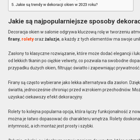
Jakie są trendy w dekoracji okien w 2023 roku?
Jakie są najpopularniejsze sposoby dekorac
Decoracja okien w salonie odgrywa kluczową rolę w tworzeniu atmo
firany
,
rolety
oraz
żaluzje
, a każdy z tych elementów ma swoje uni
Zasłony to klasyczne rozwiązanie, które może dodać elegancji i l
od lekkich tkanin po ciężkie velwety, co pozwala na swobodne dopa
przypadku dużych okien, filtrując światło i zapewniając prywatność
Firany są często wybierane jako lekka alternatywa dla zasłon. Dzi
światła, jednocześnie chroniąc przed wzrokiem przechodniów. Moż
uzyskać ciekawszy efekt dekoracyjny.
Rolety to kolejna popularna opcja, która łączy funkcjonalność z 
można je łatwo dopasować do charakteru wnętrza. Rolety doskonale
intymność, a ich montaż jest prosty i szybki.