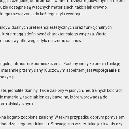
ebują szczególnej kontroli nad światłem. Dzięki regulowanym lamelom
uzje dostępne są w różnych materiałach, takich jak drewno,
lnego rozwiązania do każdego stylu wystroju.
indywidualnych preferencji estetycznych oraz funkcjonalnych
cje, które mogą zdefiniować charakter całego wnętrza. Warto
ia i nada wyjątkowego stylu naszemu salonowi.
 ogólną atmosferę pomieszczenia. Zasłony nie tylko pełnią funkcję
być starannie przemyślany. Kluczowym aspektem jest
współgranie z
pozycję.
, jednolite tkaniny. Takie zasłony w jasnych, neutralnych kolorach
e materiały, takie jak len czy bawełna, które wprowadzą do
tem stylistycznym.
ię na bogato zdobione zasłony. W takim przypadku dobrym pomysłem
dodadzą elegancji i luksusu. Stawiając na wzory, takie jak kwiaty czy