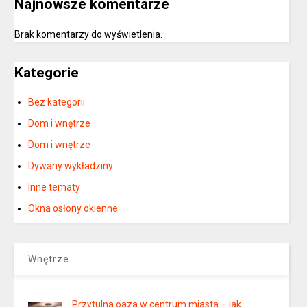
Najnowsze komentarze
Brak komentarzy do wyświetlenia.
Kategorie
Bez kategorii
Dom i wnętrze
Dom i wnętrze
Dywany wykładziny
Inne tematy
Okna osłony okienne
Wnętrze
Przytulna oaza w centrum miasta – jak