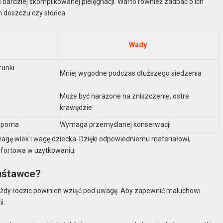
bardziej skomplikowanej pielęgnacji. Warto również zadbać o ich
m deszczu czy słońca.
Wady
runki
Mniej wygodne podczas dłuższego siedzenia
Może być narażone na zniszczenie, ostre
krawędzie
dporna
Wymaga przemyślanej konserwacji
wagę wiek i wagę dziecka. Dzięki odpowiedniemu materiałowi,
omfortowa w użytkowaniu.
uśtawce?
ażdy rodzic powinien wziąć pod uwagę. Aby zapewnić maluchowi
i.