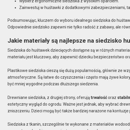
Wybierz ergonomiczne siedziska z wysokim oparciem.
Zainwestuj w huśtawki z dodatkowymi zabezpieczeniami, tak
Podsumowując, kluczem do wyboru idealnego siedziska do huśtawki
Odpowiednie siedzisko zapewni nie tylko radość z zabawy, ale równ
Jakie materiały są najlepsze na siedzisko h
Siedziska do huśtawek dziecięcych dostępne są w różnych materi
materiału jest kluczowy, aby zapewnić dziecku bezpieczeństwo o
Plastikowe siedziska cieszą się dużą popularnością, głównie ze wz
atmosferyczne. Są łatwe do czyszczenia i często mają żywe kolory
być mniej wygodne podczas dłuższego siedzenia.
Drewniane siedziska, z drugiej strony, oferują
trwałość
oraz
stabil
estetyczny wygląd do ogrodu. Ważne jest jednak, aby wybrać drew
zniszczeniu. Dzieci mogą być także bardziej narażone na kontuzje p
Siedziska z tkanin, szczególnie te wykonane z materiałów wodoodp