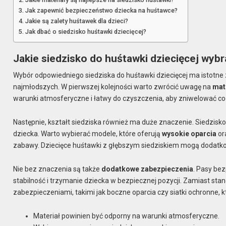
Jak zapewnić bezpieczeństwo dziecka na huśtawce?
Jakie są zalety huśtawek dla dzieci?
Jak dbać o siedzisko huśtawki dziecięcej?
Jakie siedzisko do huśtawki dziecięcej wyb
Wybór odpowiedniego siedziska do huśtawki dziecięcej ma istotn
najmłodszych. W pierwszej kolejności warto zwrócić uwagę na
mat
warunki atmosferyczne i łatwy do czyszczenia, aby zniwelować cod
Następnie, kształt siedziska również ma duże znaczenie. Siedzis
dziecka. Warto wybierać modele, które oferują
wysokie oparcia
or
zabawy. Dziecięce huśtawki z głębszym siedziskiem mogą dodatk
Nie bez znaczenia są także
dodatkowe zabezpieczenia
. Pasy be
stabilność i trzymanie dziecka w bezpiecznej pozycji. Zamiast 
zabezpieczeniami, takimi jak boczne oparcia czy siatki ochronne,
Materiał powinien być odporny na warunki atmosferyczne.