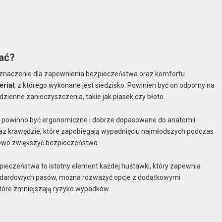
rać?
e znaczenie dla zapewnienia bezpieczeństwa oraz komfortu
eriał
, z którego wykonane jest siedzisko. Powinien być on odporny na
zienne zanieczyszczenia, takie jak piasek czy błoto.
ko powinno być ergonomiczne i dobrze dopasowane do anatomii
az krawędzie, które zapobiegają wypadnięciu najmłodszych podczas
owo zwiększyć bezpieczeństwo.
zpieczeństwa to istotny element każdej huśtawki, który zapewnia
standardowych pasów, można rozważyć opcje z dodatkowymi
 które zmniejszają ryzyko wypadków.