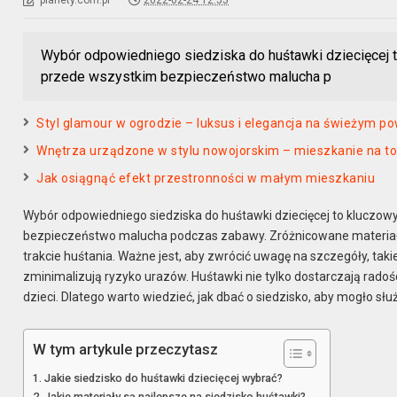
planety.com.pl
2022-02-24 12:55
Wybór odpowiedniego siedziska do huśtawki dziecięcej to
przede wszystkim bezpieczeństwo malucha p
Styl glamour w ogrodzie – luksus i elegancja na świeżym po
Wnętrza urządzone w stylu nowojorskim – mieszkanie na to
Jak osiągnąć efekt przestronności w małym mieszkaniu
Wybór odpowiedniego siedziska do huśtawki dziecięcej to kluczowy 
bezpieczeństwo malucha podczas zabawy. Zróżnicowane materiały i
trakcie huśtania. Ważne jest, aby zwrócić uwagę na szczegóły, ta
zminimalizują ryzyko urazów. Huśtawki nie tylko dostarczają radośc
dzieci. Dlatego warto wiedzieć, jak dbać o siedzisko, aby mogło sł
W tym artykule przeczytasz
Jakie siedzisko do huśtawki dziecięcej wybrać?
Jakie materiały są najlepsze na siedzisko huśtawki?