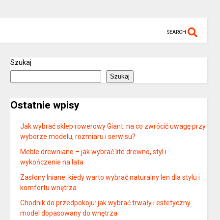
SEARCH
Szukaj
Szukaj
Ostatnie wpisy
Jak wybrać sklep rowerowy Giant: na co zwrócić uwagę przy
wyborze modelu, rozmiaru i serwisu?
Meble drewniane – jak wybrać lite drewno, styl i
wykończenie na lata
Zasłony lniane: kiedy warto wybrać naturalny len dla stylu i
komfortu wnętrza
Chodnik do przedpokoju: jak wybrać trwały i estetyczny
model dopasowany do wnętrza