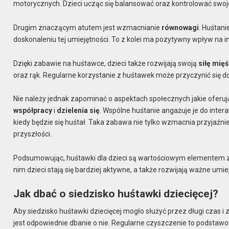
motorycznych. Dzieci ucząc się balansować oraz kontrolować swoj
Drugim znaczącym atutem jest wzmacnianie
równowagi
. Huśtan
doskonaleniu tej umiejętności. To z kolei ma pozytywny wpływ na in
Dzięki zabawie na huśtawce, dzieci także rozwijają swoją
siłę mię
oraz rąk. Regularne korzystanie z huśtawek może przyczynić się do
Nie należy jednak zapominać o aspektach społecznych jakie oferują
współpracy
i
dzielenia się
. Wspólne huśtanie angażuje je do intera
kiedy będzie się huśtał. Taka zabawa nie tylko wzmacnia przyjaźni
przyszłości.
Podsumowując, huśtawki dla dzieci są wartościowym elementem zab
nim dzieci stają się bardziej aktywne, a także rozwijają ważne umie
Jak dbać o siedzisko huśtawki dziecięcej?
Aby siedzisko huśtawki dziecięcej mogło służyć przez długi czas
jest odpowiednie dbanie o nie. Regularne czyszczenie to podstawow