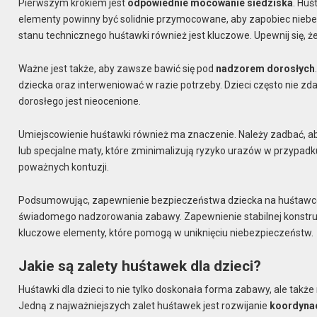
Pierwszym krokiem jest
odpowiednie mocowanie siedziska
. Huś
elementy powinny być solidnie przymocowane, aby zapobiec nie
stanu technicznego huśtawki również jest kluczowe. Upewnij się, ż
Ważne jest także, aby zawsze bawić się pod
nadzorem dorosłych
dziecka oraz interweniować w razie potrzeby. Dzieci często nie z
dorosłego jest nieocenione.
Umiejscowienie huśtawki również ma znaczenie. Należy zadbać, a
lub specjalne maty, które zminimalizują ryzyko urazów w przypad
poważnych kontuzji.
Podsumowując, zapewnienie bezpieczeństwa dziecka na huśtawce 
świadomego nadzorowania zabawy. Zapewnienie stabilnej konstrukc
kluczowe elementy, które pomogą w uniknięciu niebezpieczeństw.
Jakie są zalety huśtawek dla dzieci?
Huśtawki dla dzieci to nie tylko doskonała forma zabawy, ale takż
Jedną z najważniejszych zalet huśtawek jest rozwijanie
koordynac