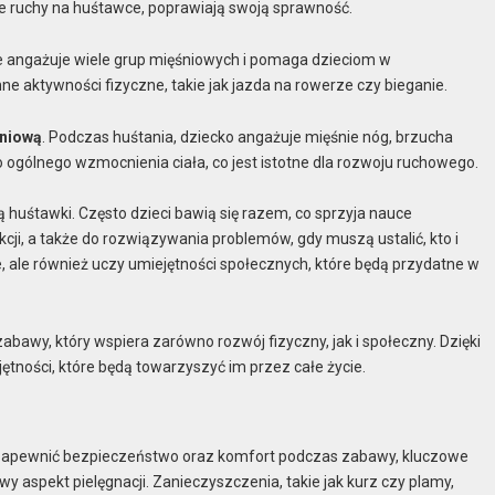
e ruchy na huśtawce, poprawiają swoją sprawność.
ie angażuje wiele grup mięśniowych i pomaga dzieciom w
ne aktywności fizyczne, takie jak jazda na rowerze czy bieganie.
śniową
. Podczas huśtania, dziecko angażuje mięśnie nóg, brzucha
 ogólnego wzmocnienia ciała, co jest istotne dla rozwoju ruchowego.
 huśtawki. Często dzieci bawią się razem, co sprzyja nauce
kcji, a także do rozwiązywania problemów, gdy muszą ustalić, kto i
e, ale również uczy umiejętności społecznych, które będą przydatne w
awy, który wspiera zarówno rozwój fizyczny, jak i społeczny. Dzięki
jętności, które będą towarzyszyć im przez całe życie.
 i zapewnić bezpieczeństwo oraz komfort podczas zabawy, kluczowe
y aspekt pielęgnacji. Zanieczyszczenia, takie jak kurz czy plamy,