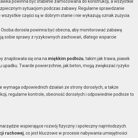
tawka powinna być stabilnie zamocowana do konstrukcji, a wszystkie
bezpiecznym sytuacjom podczas zabawy. Regularne sprawdzanie
e wszystkie części są w dobrym stanie i nie wykazują oznak zużycia.
. Osoba dorosła powinna być obecna, aby monitorować zabawę
dają sobie sprawy z ryzykownych zachowań, dlatego wsparcie
by znajdowała się ona na
miękkim podłożu
, takim jak trawa, piasek
ku upadku. Twarde powierzchnie, jak beton, mogą zwiększać ryzyko
wymaga odpowiednich działań ze strony dorosłych, a także
ji, regularne kontrole, obecność dorosłych i odpowiednie podłoże to
e narzędzie wspierające rozwój fizyczny i społeczny najmłodszych.
ji ruchowej
, co jest kluczowe w procesie nabywania umiejętności