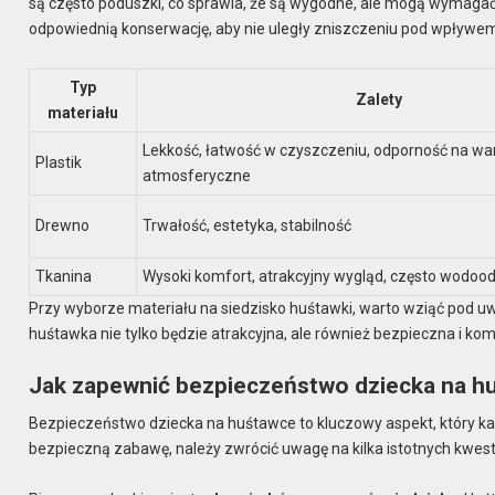
są często poduszki, co sprawia, że są wygodne, ale mogą wymagać 
odpowiednią konserwację, aby nie uległy zniszczeniu pod wpływe
Typ
Zalety
materiału
Lekkość, łatwość w czyszczeniu, odporność na wa
Plastik
atmosferyczne
Drewno
Trwałość, estetyka, stabilność
Tkanina
Wysoki komfort, atrakcyjny wygląd, często wodoo
Przy wyborze materiału na siedzisko huśtawki, warto wziąć pod u
huśtawka nie tylko będzie atrakcyjna, ale również bezpieczna i k
Jak zapewnić bezpieczeństwo dziecka na h
Bezpieczeństwo dziecka na huśtawce to kluczowy aspekt, który k
bezpieczną zabawę, należy zwrócić uwagę na kilka istotnych kwesti