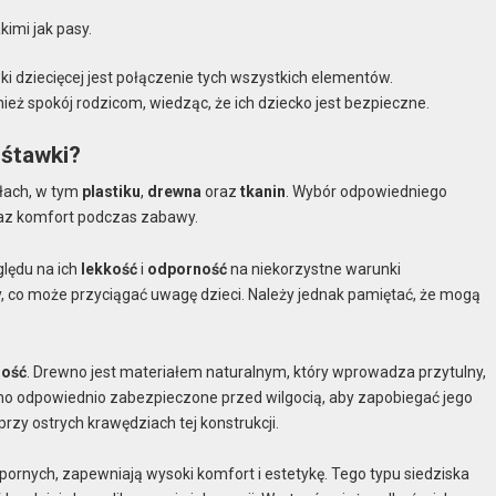
imi jak pasy.
 dziecięcej jest połączenie tych wszystkich elementów.
ież spokój rodzicom, wiedząc, że ich dziecko jest bezpieczne.
uśtawki?
ałach, w tym
plastiku
,
drewna
oraz
tkanin
. Wybór odpowiedniego
raz komfort podczas zabawy.
ględu na ich
lekkość
i
odporność
na niekorzystne warunki
, co może przyciągać uwagę dzieci. Należy jednak pamiętać, że mogą
ność
. Drewno jest materiałem naturalnym, który wprowadza przytulny,
no odpowiednio zabezpieczone przed wilgocią, aby zapobiegać jego
rzy ostrych krawędziach tej konstrukcji.
ornych, zapewniają wysoki komfort i estetykę. Tego typu siedziska