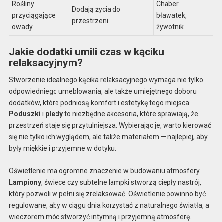
Rośliny
Chaber
Dodają życia do
przyciągające
bławatek,
przestrzeni
owady
żywotnik
Jakie dodatki umili czas w kąciku
relaksacyjnym?
Stworzenie idealnego kącika relaksacyjnego wymaga nie tylko
odpowiedniego umeblowania, ale także umiejętnego doboru
dodatków, które podniosą komfort i estetykę tego miejsca.
Poduszki
i
pledy
to niezbędne akcesoria, które sprawiają, że
przestrzeń staje się przytulniejsza. Wybierając je, warto kierować
się nie tylko ich wyglądem, ale także materiałem — najlepiej, aby
były miękkie i przyjemne w dotyku.
Oświetlenie ma ogromne znaczenie w budowaniu atmosfery.
Lampiony
, świece czy subtelne lampki stworzą ciepły nastrój,
który pozwoli w pełni się zrelaksować. Oświetlenie powinno być
regulowane, aby w ciągu dnia korzystać z naturalnego światła, a
wieczorem móc stworzyć intymną i przyjemną atmosferę.