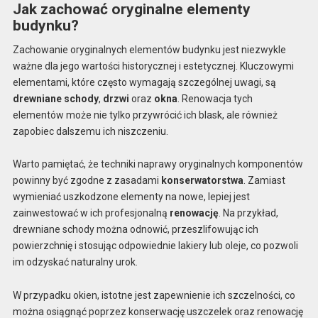
Jak zachować oryginalne elementy
budynku?
Zachowanie oryginalnych elementów budynku jest niezwykle
ważne dla jego wartości historycznej i estetycznej. Kluczowymi
elementami, które często wymagają szczególnej uwagi, są
drewniane schody
,
drzwi
oraz
okna
. Renowacja tych
elementów może nie tylko przywrócić ich blask, ale również
zapobiec dalszemu ich niszczeniu.
Warto pamiętać, że techniki naprawy oryginalnych komponentów
powinny być zgodne z zasadami
konserwatorstwa
. Zamiast
wymieniać uszkodzone elementy na nowe, lepiej jest
zainwestować w ich profesjonalną
renowację
. Na przykład,
drewniane schody można odnowić, przeszlifowując ich
powierzchnię i stosując odpowiednie lakiery lub oleje, co pozwoli
im odzyskać naturalny urok.
W przypadku okien, istotne jest zapewnienie ich szczelności, co
można osiągnąć poprzez konserwację uszczelek oraz renowację