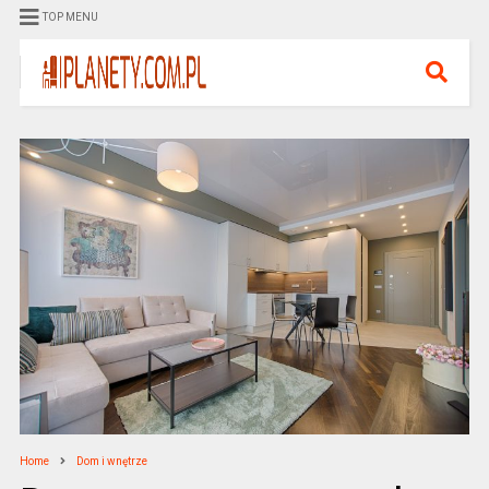
TOP MENU
Home
Dom i wnętrze