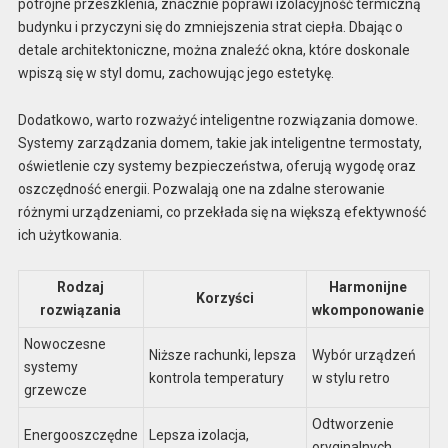
potrójne przeszklenia, znacznie poprawi izolacyjność termiczną
budynku i przyczyni się do zmniejszenia strat ciepła. Dbając o
detale architektoniczne, można znaleźć okna, które doskonale
wpiszą się w styl domu, zachowując jego estetykę.
Dodatkowo, warto rozważyć inteligentne rozwiązania domowe.
Systemy zarządzania domem, takie jak inteligentne termostaty,
oświetlenie czy systemy bezpieczeństwa, oferują wygodę oraz
oszczędność energii. Pozwalają one na zdalne sterowanie
różnymi urządzeniami, co przekłada się na większą efektywność
ich użytkowania.
Rodzaj
Harmonijne
Korzyści
rozwiązania
wkomponowanie
Nowoczesne
Niższe rachunki, lepsza
Wybór urządzeń
systemy
kontrola temperatury
w stylu retro
grzewcze
Odtworzenie
Energooszczędne
Lepsza izolacja,
oryginalnych