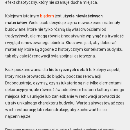
efekt chaotyczny, który nie szanuje ducha miejsca.
Kolejnym istotnym
błędem
jest
użycie niewłaściwych
materiałów
. Wiele osób decyduje się na nowoczesne materiały
budowlane, które nie tylko różnią się właściwościami od
tradycyjnych, ale mogą również negatywnie wpłynąć na trwałość
i wygląd renowowanego obiektu. Kluczowe jest, aby dobierać
materiały, które są zgodne z historycznym kontekstem budynku,
tak aby całość renowacji była spójna i estetyczna.
Brak poszanowania dla
historycznych detali
to kolejny aspekt,
który może prowadzić do błędów podczas renowacji.
Drobnoustroje, gzymsy, czy sztukaterie są nie tylko elementami
dekoracyjnymi, ale również świadectwem historii i kultury danego
miejsca. Ich usunięcie lub zaniedbanie w renowacji prowadzi do
utraty unikalnego charakteru budynku. Warto zainwestować czas
w ich restaurację lub rekonstrukcję, aby zachować to, co
najcenniejsze.
Podczas procesu renowacji warto również zasięgnąć porady