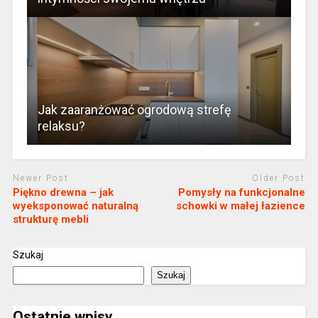
Jak zaaranżować ogrodową strefę
relaksu?
Newer Post
Older Post
Piękno drewna – jak
Pomysły na funkcjonalne
wyeksponować naturalną
schowki w małej łazience
strukturę mebli
Szukaj
Szukaj
Ostatnie wpisy