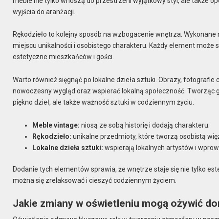
meble nie tylko wnoszą do przestrzeni wyjątkowy styl, ale także o
wyjścia do aranżacji.
Rękodzieło to kolejny sposób na wzbogacenie wnętrza. Wykonane ręc
miejscu unikalności i osobistego charakteru. Każdy element może 
estetyczne mieszkańców i gości.
Warto również sięgnąć po lokalne dzieła sztuki. Obrazy, fotografi
nowoczesny wygląd oraz wspierać lokalną społeczność. Tworząc ga
piękno dzieł, ale także ważność sztuki w codziennym życiu.
Meble vintage:
niosą ze sobą historię i dodają charakteru.
Rękodzieło:
unikalne przedmioty, które tworzą osobistą więź
Lokalne dzieła sztuki:
wspierają lokalnych artystów i wpro
Dodanie tych elementów sprawia, że wnętrze staje się nie tylko es
można się zrelaksować i cieszyć codziennym życiem.
Jakie zmiany w oświetleniu mogą ożywić d