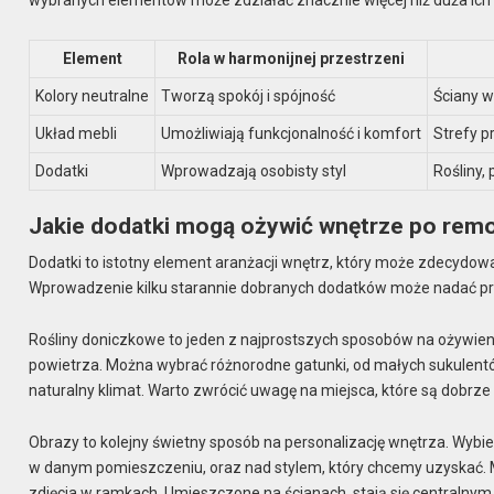
wybranych elementów może zdziałać znacznie więcej niż duża ich i
Element
Rola w harmonijnej przestrzeni
Kolory neutralne
Tworzą spokój i spójność
Ściany w
Układ mebli
Umożliwiają funkcjonalność i komfort
Strefy 
Dodatki
Wprowadzają osobisty styl
Rośliny,
Jakie dodatki mogą ożywić wnętrze po rem
Dodatki to istotny element aranżacji wnętrz, który może zdecydow
Wprowadzenie kilku starannie dobranych dodatków może nadać przes
Rośliny doniczkowe to jeden z najprostszych sposobów na ożywien
powietrza. Można wybrać różnorodne gatunki, od małych sukulen
naturalny klimat. Warto zwrócić uwagę na miejsca, które są dobrze
Obrazy to kolejny świetny sposób na personalizację wnętrza. Wybier
w danym pomieszczeniu, oraz nad stylem, który chcemy uzyskać. M
zdjęcia w ramkach. Umieszczone na ścianach, stają się centralny