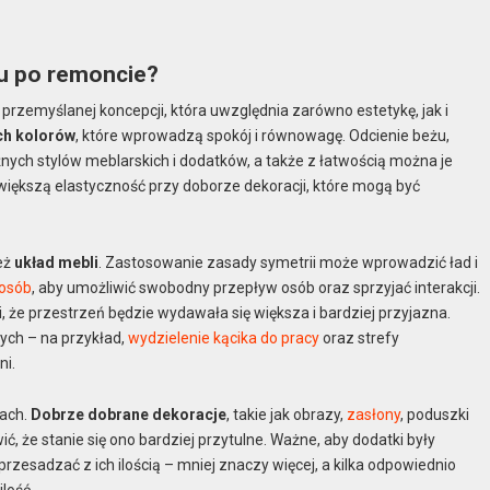
u po remoncie?
zemyślanej koncepcji, która uwzględnia zarówno estetykę, jak i
ch kolorów
, które wprowadzą spokój i równowagę. Odcienie beżu,
żnych stylów meblarskich i dodatków, a także z łatwością można je
większą elastyczność przy doborze dekoracji, które mogą być
eż
układ mebli
. Zastosowanie zasady symetrii może wprowadzić ład i
osób
, aby umożliwić swobodny przepływ osób oraz sprzyjać interakcji.
wi, że przestrzeń będzie wydawała się większa i bardziej przyjazna.
ch – na przykład,
wydzielenie kącika do pracy
oraz strefy
ni.
kach.
Dobrze dobrane dekoracje
, takie jak obrazy,
zasłony
, poduszki
ć, że stanie się ono bardziej przytulne. Ważne, aby dodatki były
e przesadzać z ich ilością – mniej znaczy więcej, a kilka odpowiednio