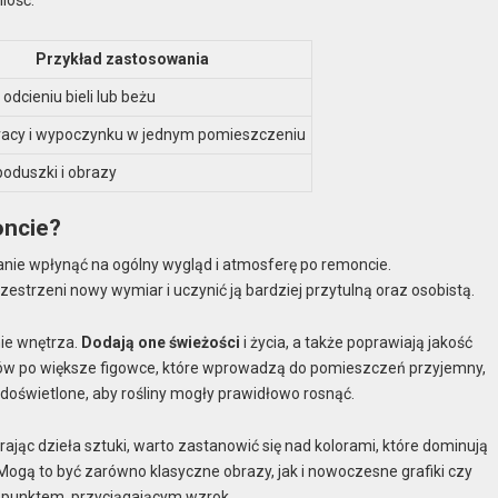
lość.
Przykład zastosowania
 odcieniu bieli lub beżu
pracy i wypoczynku w jednym pomieszczeniu
 poduszki i obrazy
oncie?
anie wpłynąć na ogólny wygląd i atmosferę po remoncie.
trzeni nowy wymiar i uczynić ją bardziej przytulną oraz osobistą.
ie wnętrza.
Dodają one świeżości
i życia, a także poprawiają jakość
tów po większe figowce, które wprowadzą do pomieszczeń przyjemny,
 doświetlone, aby rośliny mogły prawidłowo rosnąć.
ając dzieła sztuki, warto zastanowić się nad kolorami, które dominują
ogą to być zarówno klasyczne obrazy, jak i nowoczesne grafiki czy
m punktem, przyciągającym wzrok.