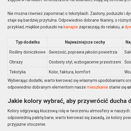
Nie można również zapominać o tekstyliach. Zasłony, poduszki i
staje się bardziej przytulna. Odpowiednio dobrane tkaniny, o różn
przykład, miękkie poduszki na
kanapie
zapraszają do relaksu, a
dy
Typ dodatku
Najważniejsze cechy
Na
Rośliny doniczkowe
Świeżość, poprawa jakości powietrza
Sal
Obrazy
Osobisty styl, wzbogacenie przestrzeni
Ści
Tekstylia
Kolor, faktura, komfort
Wsz
Wybierając dodatki, warto kierować się własnymi upodobaniami ora
odpowiednio dobranym elementom nasze
mieszkanie
stanie się
u
Jakie kolory wybrać, aby przywrócić ducha
Kolory odgrywają kluczową rolę w tworzeniu atmosfery w naszych
odpowiednią paletę barw, warto kierować się zasadą, że kolory powi
przyjazne otoczenie.