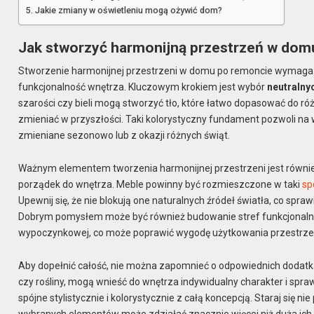
Jakie zmiany w oświetleniu mogą ożywić dom?
Jak stworzyć harmonijną przestrzeń w dom
Stworzenie harmonijnej przestrzeni w domu po remoncie wymaga pr
funkcjonalność wnętrza. Kluczowym krokiem jest wybór
neutralny
szarości czy bieli mogą stworzyć tło, które łatwo dopasować do ró
zmieniać w przyszłości. Taki kolorystyczny fundament pozwoli na 
zmieniane sezonowo lub z okazji różnych świąt.
Ważnym elementem tworzenia harmonijnej przestrzeni jest równi
porządek do wnętrza. Meble powinny być rozmieszczone w taki
sp
Upewnij się, że nie blokują one naturalnych źródeł światła, co spra
Dobrym pomysłem może być również budowanie stref funkcjonalny
wypoczynkowej, co może poprawić wygodę użytkowania przestrze
Aby dopełnić całość, nie można zapomnieć o odpowiednich dodat
czy rośliny, mogą wnieść do wnętrza indywidualny charakter i sprawi
spójne stylistycznie i kolorystycznie z całą koncepcją. Staraj się ni