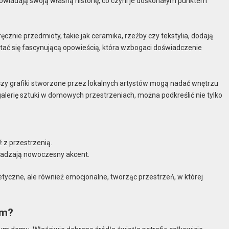
powiadają swoją własną historię, co czyni je doskonałym punktem
znie przedmioty, takie jak ceramika, rzeźby czy tekstylia, dodają
stać się fascynującą opowieścią, która wzbogaci doświadczenie
e czy grafiki stworzone przez lokalnych artystów mogą nadać wnętrzu
lerię sztuki w domowych przestrzeniach, można podkreślić nie tylko
 z przestrzenią.
wadzają nowoczesny akcent.
tetyczne, ale również emocjonalne, tworząc przestrzeń, w której
om?