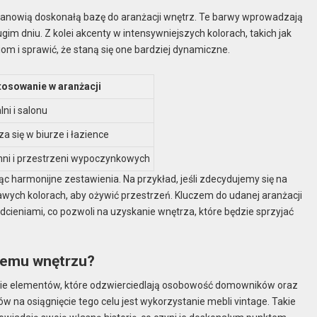
stanowią doskonałą bazę do aranżacji wnętrz. Te barwy wprowadzają
gim dniu. Z kolei akcenty w intensywniejszych kolorach, takich jak
m i sprawić, że staną się one bardziej dynamiczne.
osowanie w aranżacji
lni i salonu
 się w biurze i łazience
hni i przestrzeni wypoczynkowych
c harmonijne zestawienia. Na przykład, jeśli zdecydujemy się na
awych kolorach, aby ożywić przestrzeń. Kluczem do udanej aranżacji
cieniami, co pozwoli na uzyskanie wnętrza, które będzie sprzyjać
wemu wnętrzu?
ie elementów, które odzwierciedlają osobowość domowników oraz
 na osiągnięcie tego celu jest wykorzystanie mebli vintage. Takie