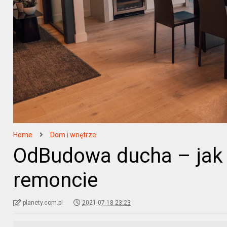
Home
Dom i wnętrze
OdBudowa ducha – jak
remoncie
planety.com.pl
2021-07-18 23:23