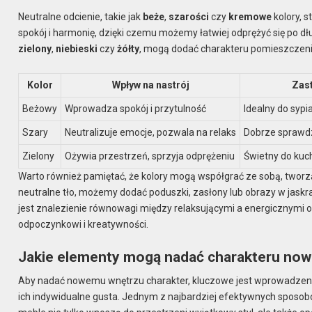
Neutralne odcienie, takie jak
beże
,
szarości
czy
kremowe
kolory, 
spokój i harmonię, dzięki czemu możemy łatwiej odprężyć się po dłu
zielony
,
niebieski
czy
żółty
, mogą dodać charakteru pomieszczenio
Kolor
Wpływ na nastrój
Zast
Beżowy
Wprowadza spokój i przytulność
Idealny do sypia
Szary
Neutralizuje emocje, pozwala na relaks
Dobrze sprawdza
Zielony
Ożywia przestrzeń, sprzyja odprężeniu
Świetny do kuc
Warto również pamiętać, że kolory mogą współgrać ze sobą, tworzą
neutralne tło, możemy dodać poduszki, zasłony lub obrazy w jaskr
jest znalezienie równowagi między relaksującymi a energicznymi od
odpoczynkowi i kreatywności.
Jakie elementy mogą nadać charakteru no
Aby nadać nowemu wnętrzu charakter, kluczowe jest wprowadzen
ich indywidualne gusta. Jednym z najbardziej efektywnych sposobów