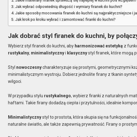
Jakie materiały firanek sprawdzą się najlepiej w kuchni pod względem 
Jak wybrać odpowiednią długość i wymiary firanek do kuchni?
Jakie sposoby mocowania firanek do kuchni są najpraktyczniejsze i ja
Jak krok po kroku wybrać i zamontować firanki do kuchni?
Jak dobrać styl firanek do kuchni, by połąc
Wybierz styl firanek do kuchni, aby
harmonizować estetykę
z funk
rustykalny
,
minimalistyczny
i
klasyczny
styl firanek, które mogą 
Styl
nowoczesny
charakteryzuje się prostymi, geometrycznymi kszt
minimalistycznym wystroju. Dobierz jednolite firany z tkanin synte
wilgoci.
W przypadku stylu
rustykalnego
, wybierz firanki z naturalnych ma
haftami. Takie firany dodadzą ciepła i przytulności, idealnie kom
Minimalistyczny
styl to prostota, która skupia się na funkcjonalno
naturalne światło, ale także zapewnią prywatność. Firany o prosty