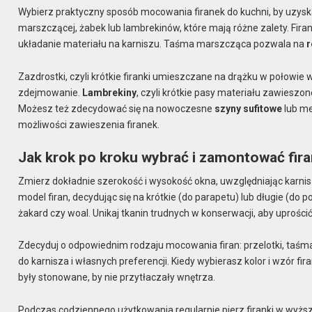
Wybierz praktyczny sposób mocowania firanek do kuchni, by uzyska
marszczącej, żabek lub lambrekinów, które mają różne zalety. Fira
układanie materiału na karniszu. Taśma marszcząca pozwala na
r
Zazdrostki, czyli krótkie firanki umieszczane na drążku w połowie 
zdejmowanie.
Lambrekiny
, czyli krótkie pasy materiału zawieszon
Możesz też zdecydować się na nowoczesne
szyny sufitowe
lub me
możliwości zawieszenia firanek.
Jak krok po kroku wybrać i zamontować fira
Zmierz dokładnie szerokość i wysokość okna, uwzględniając karn
model firan, decydując się na krótkie (do parapetu) lub długie (do p
żakard czy woal. Unikaj tkanin trudnych w konserwacji, aby uprośc
Zdecyduj o odpowiednim rodzaju mocowania firan: przelotki, taśm
do karnisza i własnych preferencji. Kiedy wybierasz kolor i wzór fir
były stonowane, by nie przytłaczały wnętrza.
Podczas codziennego użytkowania regularnie pierz firanki w wyższ