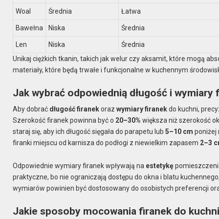
Woal
Średnia
Łatwa
Bawełna
Niska
Średnia
Len
Niska
Średnia
Unikaj ciężkich tkanin, takich jak welur czy aksamit, które mogą a
materiały, które będą trwałe i funkcjonalne w kuchennym środowis
Jak wybrać odpowiednią długość i wymiary f
Aby dobrać
długość firanek
oraz
wymiary firanek
do kuchni, precy
Szerokość firanek powinna być o
20–30%
większa niż szerokość okn
staraj się, aby ich długość sięgała do parapetu lub
5–10 cm
poniżej 
firanki miejscu od karnisza do podłogi z niewielkim zapasem
2–3 
Odpowiednie wymiary firanek wpływają na
estetykę
pomieszczenia,
praktyczne, bo nie ograniczają dostępu do okna i blatu kuchennego,
wymiarów powinien być dostosowany do osobistych preferencji oraz
Jakie sposoby mocowania firanek do kuchni s