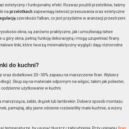
ć estetyczny i funkcjonalny efekt. Rozważ použití przelotków, taśmy
nki na
przelotkach
zapewniają łatwość przesuwania oraz estetyczne
egulację
szerokości falban, co jest przydatne w aranżacji przestrzeni.
wysokości okna, są zarówno praktyczne, jak i umożliwiają łatwe
e u góry okna, pełnią funkcję dekoracyjną i mogą uzupełniać firany.
talowe linki, które tworzą minimalistyczny wygląd i dają różnorodne
nki do kuchni?
isz oraz dodatkowe 20–30% zapasu na marszczenie firan. Wybierz
odłogi). Skup się na materiale odpornym na wilgoć, takim jak poliester,
ić codzienne użytkowanie w kuchni.
a marszcząca, żabki, drążek lub lambrekin. Dobierz sposób montażu
anek, pamiętaj, aby jasne odcienie rozświetliły małe kuchnie, a wzory
ej temperaturze, by usunąć tłuszcz i zabrudzenia. Przy upinaniu
firan