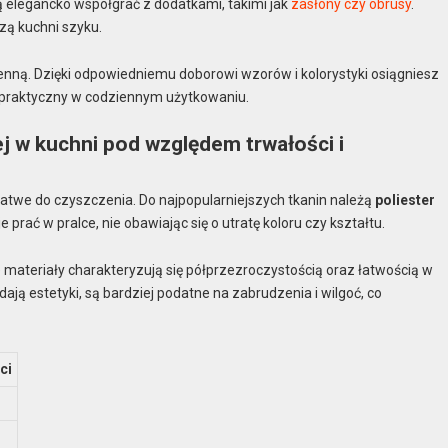
dą elegancko współgrać z dodatkami, takimi jak
zasłony czy obrusy
.
zą kuchni szyku.
nną. Dzięki odpowiedniemu doborowi wzorów i kolorystyki osiągniesz
e praktyczny w codziennym użytkowaniu.
ej w kuchni pod względem trwałości i
i łatwe do czyszczenia. Do najpopularniejszych tkanin należą
poliester
 prać w pralce, nie obawiając się o utratę koloru czy kształtu.
e materiały charakteryzują się półprzezroczystością oraz łatwością w
dają estetyki, są bardziej podatne na zabrudzenia i wilgoć, co
ci