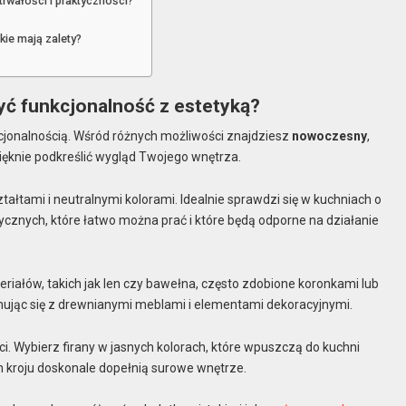
trwałości i praktyczności?
kie mają zalety?
zyć funkcjonalność z estetyką?
cjonalnością. Wśród różnych możliwości znajdziesz
nowoczesny
,
pięknie podkreślić wygląd Twojego wnętrza.
ałtami i neutralnymi kolorami. Idealnie sprawdzi się w kuchniach o
tycznych, które łatwo można prać i które będą odporne na działanie
teriałów, takich jak len czy bawełna, często zdobione koronkami lub
ponując się z drewnianymi meblami i elementami dekoracyjnymi.
ści. Wybierz firany w jasnych kolorach, które wpuszczą do kuchni
m kroju doskonale dopełnią surowe wnętrze.