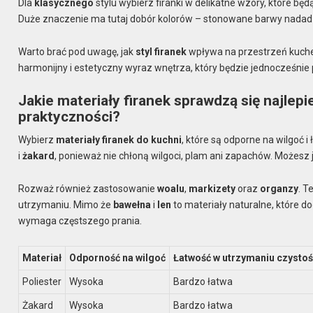
Dla
klasycznego
stylu wybierz firanki w delikatne wzory, które bę
Duże znaczenie ma tutaj dobór kolorów – stonowane barwy nadad
Warto brać pod uwagę, jak
styl firanek
wpływa na przestrzeń kuche
harmonijny i estetyczny wyraz wnętrza, który będzie jednocześni
Jakie materiały firanek sprawdzą się najlepi
praktyczności?
Wybierz
materiały firanek do kuchni
, które są odporne na wilgoć 
i
żakard
, ponieważ nie chłoną wilgoci, plam ani zapachów. Możesz je
Rozważ również zastosowanie
woalu
,
markizety
oraz
organzy
. T
utrzymaniu. Mimo że
bawełna
i
len
to materiały naturalne, które do
wymaga częstszego prania.
Materiał
Odporność na wilgoć
Łatwość w utrzymaniu czystoś
Poliester
Wysoka
Bardzo łatwa
Żakard
Wysoka
Bardzo łatwa