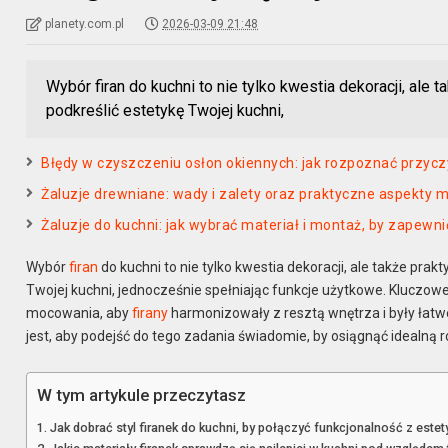
planety.com.pl
2026-03-09 21:48
Wybór firan do kuchni to nie tylko kwestia dekoracji, ale 
podkreślić estetykę Twojej kuchni,
Błędy w czyszczeniu osłon okiennych: jak rozpoznać przyczy
Żaluzje drewniane: wady i zalety oraz praktyczne aspekty 
Żaluzje do kuchni: jak wybrać materiał i montaż, by zapewn
Wybór
firan
do kuchni to nie tylko kwestia dekoracji, ale także prak
Twojej kuchni, jednocześnie spełniając funkcje użytkowe. Kluczow
mocowania, aby
firany
harmonizowały z resztą wnętrza i były łat
jest, aby podejść do tego zadania świadomie, by osiągnąć idealną
W tym artykule przeczytasz
Jak dobrać styl firanek do kuchni, by połączyć funkcjonalność z estet