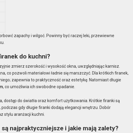
bsorbowć zapachy i wilgoć. Powinny być raczej leki, przewiewne
ku.
iranek do kuchni?
zyjnie zmierz szerokość i wysokość okna, uwzględniając karnisz.
a, co pozwoli materiałowi ładnie się marszczyć. Dla krótkich firanek,
niego; zapewnia to praktyczność oraz estetykę. Natomiast długie
cm
, co umożliwia ich swobodne opadanie.
 dostęp do światła oraz komfort użytkowania. Krótkie firanki są
 podczas gdy długie firanki dodają elegancji wnętrzu. Dobór
 stylu aranżacji kuchni.
ą najpraktyczniejsze i jakie mają zalety?