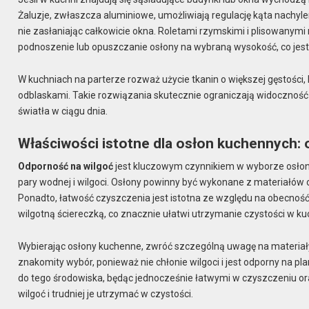
Żaluzje, zwłaszcza aluminiowe, umożliwiają regulację kąta nachyl
nie zasłaniając całkowicie okna. Roletami rzymskimi i plisowanym
podnoszenie lub opuszczanie osłony na wybraną wysokość, co jes
W kuchniach na parterze rozważ użycie tkanin o większej gęstości
odblaskami. Takie rozwiązania skutecznie ograniczają widoczność
światła w ciągu dnia.
Właściwości istotne dla osłon kuchennych: 
Odporność na wilgoć
jest kluczowym czynnikiem w wyborze osłon 
pary wodnej i wilgoci. Osłony powinny być wykonane z materiałów
Ponadto, łatwość czyszczenia jest istotna ze względu na obecność
wilgotną ściereczką, co znacznie ułatwi utrzymanie czystości w ku
Wybierając osłony kuchenne, zwróć szczególną uwagę na materiały
znakomity wybór, ponieważ nie chłonie wilgoci i jest odporny na pl
do tego środowiska, będąc jednocześnie łatwymi w czyszczeniu or
wilgoć i trudniej je utrzymać w czystości.