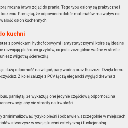
tórą można łatwo zdjąć do prania. Tego typu osłony są praktyczne i
otoczeniu. Pamiętaj, że odpowiedni dobór materiałów ma wpływ nie
trwałość osłon kuchennych.
do kuchni
ster
z powłokami hydrofobowymi i antystatycznymi, które są idealne
ie rozwijają pleśni ani grzybów, co jest szczególnie ważne w strefie,
uniesz wilgotną ściereczką.
je dużą odporność na wilgoć, parę wodną oraz tłuszcze. Dzięki temu
 oczyścisz. Z kolei żaluzje z PCV łączą elegancki wygląd drewna z
bus
, pamiętaj, że wykazują one jedynie częściową odporność na
onserwację, aby nie straciły na trwałości.
y zminimalizować ryzyko pleśni i odbarwień, szczególnie w miejscach
ałów stworzysz w swojej kuchni estetyczną i funkcjonalną