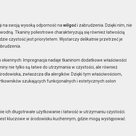
gi na swoją wysoką odporność na
wilgoć
i zabrudzenia. Dzięki nim, nie
odną. Tkaniny poliestrowe charakteryzują się również łatwością
ie czystość jest priorytetem. Wystarczy delikatnie przetrzeć je
abrudzenia.
n okiennych. Impregnacja nadaje tkaninom dodatkowe właściwości
iny nie tylko są łatwe do utrzymania w czystości, ale również
środowiska, zwłaszcza dla alergików. Dzięki tym właściwościom,
ytkowników szukających funkcjonalnych i estetycznych osłon
e ich długotrwałe użytkowanie i łatwość w utrzymaniu czystości.
o jest kluczowe w środowisku kuchennym, gdzie mogą występować