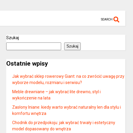
SEARCH
Szukaj
Szukaj
Ostatnie wpisy
Jak wybrać sklep rowerowy Giant: na co zwrócić uwagę przy
wyborze modelu, rozmiaru i serwisu?
Meble drewniane – jak wybrać lite drewno, styl i
wykończenie na lata
Zasłony lniane: kiedy warto wybrać naturalny len dla stylu i
komfortu wnętrza
Chodnik do przedpokoju: jak wybrać trwały i estetyczny
model dopasowany do wnętrza