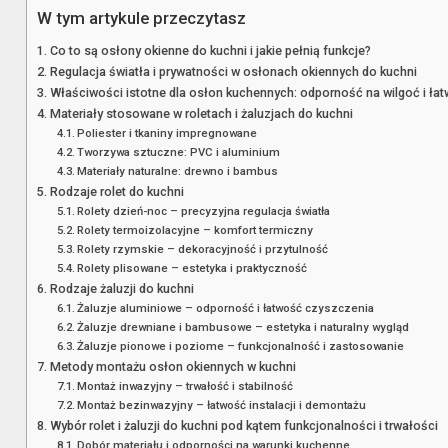
W tym artykule przeczytasz
Co to są osłony okienne do kuchni i jakie pełnią funkcje?
Regulacja światła i prywatności w osłonach okiennych do kuchni
Właściwości istotne dla osłon kuchennych: odporność na wilgoć i ła
Materiały stosowane w roletach i żaluzjach do kuchni
Poliester i tkaniny impregnowane
Tworzywa sztuczne: PVC i aluminium
Materiały naturalne: drewno i bambus
Rodzaje rolet do kuchni
Rolety dzień-noc – precyzyjna regulacja światła
Rolety termoizolacyjne – komfort termiczny
Rolety rzymskie – dekoracyjność i przytulność
Rolety plisowane – estetyka i praktyczność
Rodzaje żaluzji do kuchni
Żaluzje aluminiowe – odporność i łatwość czyszczenia
Żaluzje drewniane i bambusowe – estetyka i naturalny wygląd
Żaluzje pionowe i poziome – funkcjonalność i zastosowanie
Metody montażu osłon okiennych w kuchni
Montaż inwazyjny – trwałość i stabilność
Montaż bezinwazyjny – łatwość instalacji i demontażu
Wybór rolet i żaluzji do kuchni pod kątem funkcjonalności i trwałości
Dobór materiału i odporności na warunki kuchenne