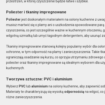
przestrzeń, w której czyszczenie będzie łatwe i szybkie.
Poliester i tkaniny impregnowane
Poliester
jest doskonałym materiałem na osłony kuchenne z uwa
musisz martwić się o plamy ani o uszkodzenia spowodowane parą w
czyszczenia, co jest szczególnie ważne w kuchennym otoczeniu, gdz
wilgotną szmatką lub umyć łagodnym detergentem, aby usunąć z
Tkaniny impregnowane stanowią kolejny popularny wybór dla osło
ochronne, w tym odporność na plamy i zanieczyszczenia. Takie tkan
ograniczają osadzanie się kurzu, co sprzyja utrzymaniu zdrowego 
poliester oraz tkaniny impregnowane są idealnym wyborem dla uż
kuchennych.
Tworzywa sztuczne: PVC i aluminium
Wybierz
PVC
lub
aluminium
na osłony kuchenne, aby zapewnić sobi
Materiały te charakteryzują się wysoką
odpornością
na wilgoć, c
różne zanieczyszczenia.