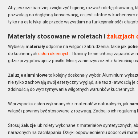
Aby jeszcze bardziej zwiększyć higienę, rozważ roletę plisowaną, k
pozwalają na dogłębną konserwację, co jest istotne w kuchennym 
tylko na estetykę, ale przede wszystkim na funkcjonalność i długo
Materiały stosowane w roletach i
żaluzjach 
Wybieraj
materiały
odporne na wilgoć i zabrudzenia, takie jak
polie
do kuchennych
osłon okiennych
. Tkaniny te nie chłoną zapachów, n
gdzie przygotowujesz posiłki. Mniej zanieczyszczeń z łatwością us
Żaluzje aluminiowe
to kolejny doskonały wybór. Aluminium wykazu
nie tylko zachowają swój estetyczny wygląd, ale też z łatwością je
zdolnością do wytrzymywania wilgotnych warunków kuchennych.
W przypadku osłon wykonanych z materiałów naturalnych, jak
bam
wilgoć i powinny być stosowane z rozwagą. Zadbaj o ich regularną k
Stosuj
żaluzje
lub rolety wykonane z materiałów syntetycznych, ab
narażonych na zachlapania. Dzięki odpowiedniemu doborowi materi