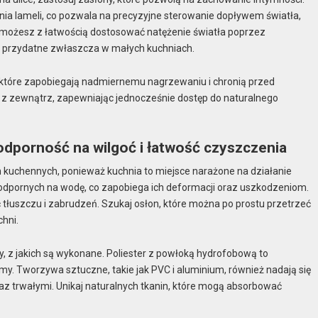
enia lameli, co pozwala na precyzyjne sterowanie dopływem światła,
i możesz z łatwością dostosować natężenie światła poprzez
t przydatne zwłaszcza w małych kuchniach.
, które zapobiegają nadmiernemu nagrzewaniu i chronią przed
 z zewnątrz, zapewniając jednocześnie dostęp do naturalnego
odporność na wilgoć i łatwość czyszczenia
kuchennych, ponieważ kuchnia to miejsce narażone na działanie
 odpornych na wodę, co zapobiega ich deformacji oraz uszkodzeniom.
 tłuszczu i zabrudzeń. Szukaj osłon, które można po prostu przetrzeć
chni.
, z jakich są wykonane. Poliester z powłoką hydrofobową to
amy. Tworzywa sztuczne, takie jak PVC i aluminium, również nadają się
az trwałymi. Unikaj naturalnych tkanin, które mogą absorbować