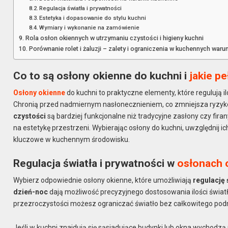
Regulacja światła i prywatności
Estetyka i dopasowanie do stylu kuchni
Wymiary i wykonanie na zamówienie
Rola osłon okiennych w utrzymaniu czystości i higieny kuchni
Porównanie rolet i żaluzji – zalety i ograniczenia w kuchennych waru
Co to są osłony okienne do kuchni i
jakie pe
Osłony okienne
do kuchni to praktyczne elementy, które regulują
Chronią przed nadmiernym nasłonecznieniem, co zmniejsza ryzyko
czystości
są bardziej funkcjonalne niż tradycyjne zasłony czy fira
na estetykę przestrzeni. Wybierając osłony do kuchni, uwzględnij i
kluczowe w kuchennym środowisku.
Regulacja światła i prywatności w
osłonach 
Wybierz odpowiednie osłony okienne, które umożliwiają
regulację 
dzień-noc
dają możliwość precyzyjnego dostosowania ilości świa
przezroczystości możesz ograniczać światło bez całkowitego pod
Jeśli w kuchni znajdują się sąsiadujące budynki lub okna wychodzą