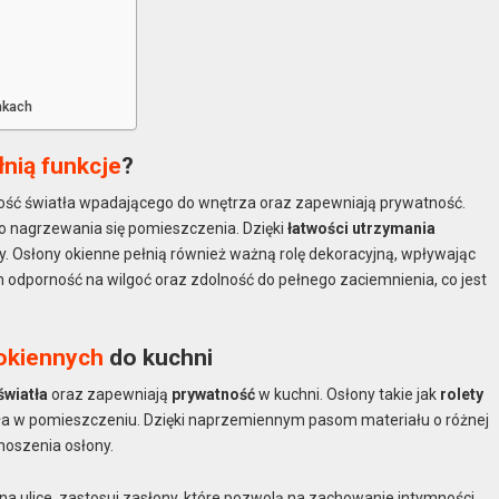
nkach
łnią funkcje
?
 ilość światła wpadającego do wnętrza oraz zapewniają prywatność.
 nagrzewania się pomieszczenia. Dzięki
łatwości utrzymania
ny. Osłony okienne pełnią również ważną rolę dekoracyjną, wpływając
ch odporność na wilgoć oraz zdolność do pełnego zaciemnienia, co jest
okiennych
do kuchni
światła
oraz zapewniają
prywatność
w kuchni. Osłony takie jak
rolety
tła w pomieszczeniu. Dzięki naprzemiennym pasom materiału o różnej
noszenia osłony.
 na ulice, zastosuj zasłony, które pozwolą na zachowanie intymności.