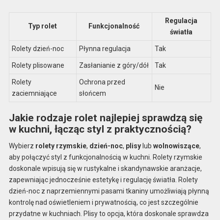
Regulacja
Typ rolet
Funkcjonalność
światła
Rolety dzień-noc
Płynna regulacja
Tak
Rolety plisowane
Zasłanianie z góry/dół
Tak
Rolety
Ochrona przed
Nie
zaciemniające
słońcem
Jakie rodzaje rolet najlepiej sprawdzą się
w kuchni, łącząc styl z praktycznością?
Wybierz
rolety rzymskie
,
dzień-noc
,
plisy
lub
wolnowiszące
,
aby połączyć styl z funkcjonalnością w kuchni. Rolety rzymskie
doskonale wpisują się w rustykalne i skandynawskie aranżacje,
zapewniając jednocześnie estetykę i regulację światła. Rolety
dzień-noc z naprzemiennymi pasami tkaniny umożliwiają płynną
kontrolę nad oświetleniem i prywatnością, co jest szczególnie
przydatne w kuchniach. Plisy to opcja, która doskonale sprawdza