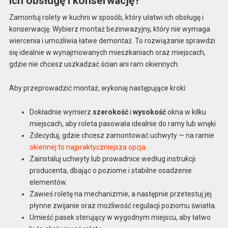
ich obsługę i konserwację?
Zamontuj rolety w kuchni w sposób, który ułatwi ich obsługę i
konserwację. Wybierz montaż bezinwazyjny, który nie wymaga
wiercenia i umożliwia łatwe demontaż. To rozwiązanie sprawdzi
się idealnie w wynajmowanych mieszkaniach oraz miejscach,
gdzie nie chcesz uszkadzać ścian ani ram okiennych.
Aby przeprowadzić montaż, wykonaj następujące kroki:
Dokładnie wymierz
szerokość
i
wysokość
okna w kilku
miejscach, aby roleta pasowała idealnie do ramy lub wnęki.
Zdecyduj, gdzie chcesz zamontować uchwyty — na ramie
okiennej to najpraktyczniejsza opcja
.
Zainstaluj uchwyty lub prowadnice według instrukcji
producenta, dbając o poziome i stabilne osadzenie
elementów.
Zawieś roletę na mechanizmie, a następnie przetestuj jej
płynne zwijanie oraz możliwość regulacji poziomu światła.
Umieść pasek sterujący w wygodnym miejscu, aby łatwo