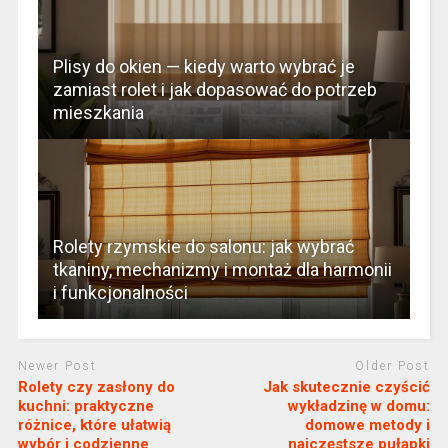
Plisy do okien — kiedy warto wybrać je
zamiast rolet i jak dopasować do potrzeb
mieszkania
Rolety rzymskie do salonu: jak wybrać
tkaniny, mechanizmy i montaż dla harmonii
i funkcjonalności
Newer Post
Older Post
Rolety czy zasłony do
Jak skutecznie czyścić
kuchni: praktyczne
wykładzinę w domu:
różnice, które ułatwią
domowe metody i
wybór i codzienne
najczęstsze pułapki