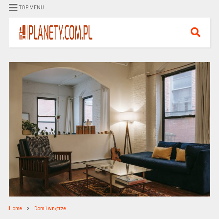
TOP MENU
Home
Dom i wnętrze