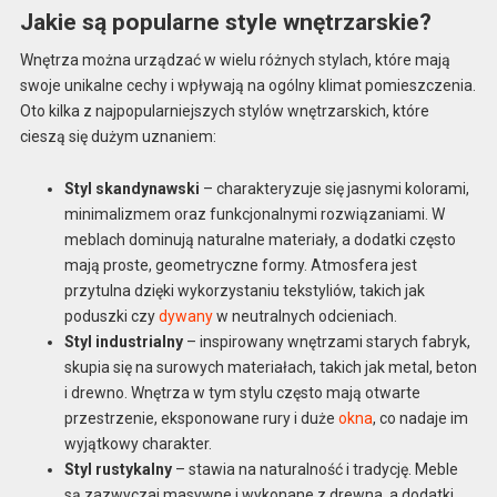
Jakie są popularne style wnętrzarskie?
Wnętrza można urządzać w wielu różnych stylach, które mają
swoje unikalne cechy i wpływają na ogólny klimat pomieszczenia.
Oto kilka z najpopularniejszych stylów wnętrzarskich, które
cieszą się dużym uznaniem:
Styl skandynawski
– charakteryzuje się jasnymi kolorami,
minimalizmem oraz funkcjonalnymi rozwiązaniami. W
meblach dominują naturalne materiały, a dodatki często
mają proste, geometryczne formy. Atmosfera jest
przytulna dzięki wykorzystaniu tekstyliów, takich jak
poduszki czy
dywany
w neutralnych odcieniach.
Styl industrialny
– inspirowany wnętrzami starych fabryk,
skupia się na surowych materiałach, takich jak metal, beton
i drewno. Wnętrza w tym stylu często mają otwarte
przestrzenie, eksponowane rury i duże
okna
, co nadaje im
wyjątkowy charakter.
Styl rustykalny
– stawia na naturalność i tradycję. Meble
są zazwyczaj masywne i wykonane z drewna, a dodatki