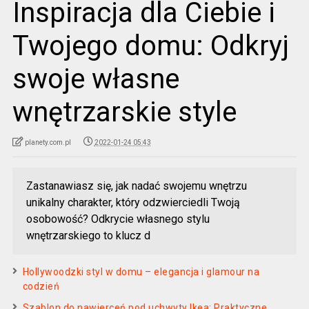
Inspiracja dla Ciebie i
Twojego domu: Odkryj
swoje własne
wnętrzarskie style
planety.com.pl
2022-01-24 05:43
Zastanawiasz się, jak nadać swojemu wnętrzu
unikalny charakter, który odzwierciedli Twoją
osobowość? Odkrycie własnego stylu
wnętrzarskiego to klucz d
Hollywoodzki styl w domu – elegancja i glamour na
codzień
Szablon do nawierceń pod uchwyty Ikea: Praktyczne