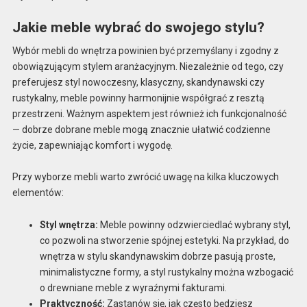
Jakie meble wybrać do swojego stylu?
Wybór mebli do wnętrza powinien być przemyślany i zgodny z
obowiązującym stylem aranżacyjnym. Niezależnie od tego, czy
preferujesz styl nowoczesny, klasyczny, skandynawski czy
rustykalny, meble powinny harmonijnie współgrać z resztą
przestrzeni. Ważnym aspektem jest również ich funkcjonalność
— dobrze dobrane meble mogą znacznie ułatwić codzienne
życie, zapewniając komfort i wygodę.
Przy wyborze mebli warto zwrócić uwagę na kilka kluczowych
elementów:
Styl wnętrza:
Meble powinny odzwierciedlać wybrany styl,
co pozwoli na stworzenie spójnej estetyki. Na przykład, do
wnętrza w stylu skandynawskim dobrze pasują proste,
minimalistyczne formy, a styl rustykalny można wzbogacić
o drewniane meble z wyraźnymi fakturami.
Praktyczność:
Zastanów się, jak często będziesz