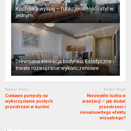
Kuchnia z wyspą – funkcjonalność i styl w
jednym
Drewniana elewacja budynku: Estetyczne i
trwałe rozwiązanie wykończeniowe
Newer Post
Older Post
Ciekawe pomysły na
Niezwykłe lustra w
wykorzystanie pustych
aranżacji – jak dodać
przestrzeni w kuchni
przestrzeni i
niesamowitego efektu
wizualnego?