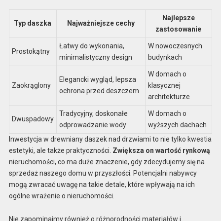
Najlepsze
Typ daszka
Najważniejsze cechy
zastosowanie
Łatwy do wykonania,
W nowoczesnych
Prostokątny
minimalistyczny design
budynkach
W domach o
Elegancki wygląd, lepsza
Zaokrąglony
klasycznej
ochrona przed deszczem
architekturze
Tradycyjny, doskonałe
W domach o
Dwuspadowy
odprowadzanie wody
wyższych dachach
Inwestycja w drewniany daszek nad drzwiami to nie tylko kwestia
estetyki, ale także praktyczności.
Zwiększa on wartość rynkową
nieruchomości, co ma duże znaczenie, gdy zdecydujemy się na
sprzedaż naszego domu w przyszłości. Potencjalni nabywcy
mogą zwracać uwagę na takie detale, które wpływają na ich
ogólne wrażenie o nieruchomości.
Nie zapominajmy również o różnorodności materiałów i