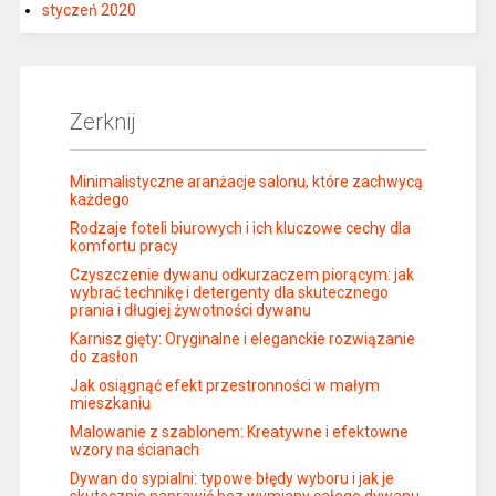
styczeń 2020
Zerknij
Minimalistyczne aranżacje salonu, które zachwycą
każdego
Rodzaje foteli biurowych i ich kluczowe cechy dla
komfortu pracy
Czyszczenie dywanu odkurzaczem piorącym: jak
wybrać technikę i detergenty dla skutecznego
prania i długiej żywotności dywanu
Karnisz gięty: Oryginalne i eleganckie rozwiązanie
do zasłon
Jak osiągnąć efekt przestronności w małym
mieszkaniu
Malowanie z szablonem: Kreatywne i efektowne
wzory na ścianach
Dywan do sypialni: typowe błędy wyboru i jak je
skutecznie naprawić bez wymiany całego dywanu