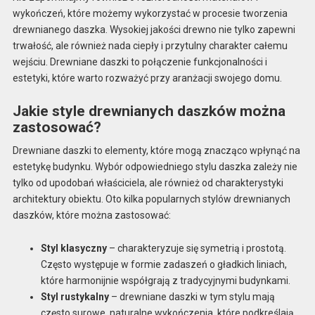
wykończeń, które możemy wykorzystać w procesie tworzenia
drewnianego daszka. Wysokiej jakości drewno nie tylko zapewni
trwałość, ale również nada ciepły i przytulny charakter całemu
wejściu. Drewniane daszki to połączenie funkcjonalności i
estetyki, które warto rozważyć przy aranżacji swojego domu.
Jakie style drewnianych daszków można
zastosować?
Drewniane daszki to elementy, które mogą znacząco wpłynąć na
estetykę budynku. Wybór odpowiedniego stylu daszka zależy nie
tylko od upodobań właściciela, ale również od charakterystyki
architektury obiektu. Oto kilka popularnych stylów drewnianych
daszków, które można zastosować:
Styl klasyczny
– charakteryzuje się symetrią i prostotą.
Często występuje w formie zadaszeń o gładkich liniach,
które harmonijnie współgrają z tradycyjnymi budynkami.
Styl rustykalny
– drewniane daszki w tym stylu mają
często surowe, naturalne wykończenia, które podkreślają