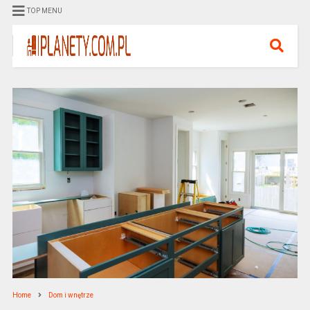
TOP MENU
Home
Dom i wnętrze