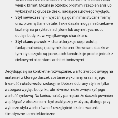
wiejski klimat. Można je ozdobić prostymi rzeźbieniami lub
wykorzystać grubsze deski, nadające surowego wyglądu.
Styl nowoczesny
– wyróżniają go minimalistyczne formy
oraz przemyślane detale. Takie daszki mogą mieć ciekawe
kształty, na przykład nachylone lub asymetryczne, co
dodaje budynkowi wyjątkowego charakteru.
Styl skandynawski
– charakteryzuje się prostotą,
funkcjonalnością i jasnymi kolorami. Drewniane daszki w
tym stylu często są jasne, a ich konstrukcje proste, jednak z
ciekawymi akcentami architektonicznymi.
Decydując się na konkretne rozwiązanie, warto zwrócić uwagę na
materiał
, z którego daszek zostanie wykonany, oraz na
jego
trwałość i
właściwości
izolacyjne. Dobrze dobrany styl nie tylko
wzbogaci wygląd budynku, ale również może zwiększyć jego
wartość rynkową. Na końcu, należy pamiętać, że daszek powinien
współgrać z otoczeniem i być praktyczny w użyciu, dlatego przy
wyborze stylu warto również uwzględnić lokalne warunki
klimatyczne i architektoniczne.