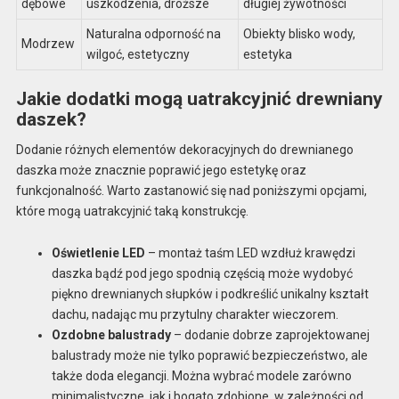
dębowe
uszkodzenia, droższe
długiej żywotności
Naturalna odporność na
Obiekty blisko wody,
Modrzew
wilgoć, estetyczny
estetyka
Jakie dodatki mogą uatrakcyjnić drewniany
daszek?
Dodanie różnych elementów dekoracyjnych do drewnianego
daszka może znacznie poprawić jego estetykę oraz
funkcjonalność. Warto zastanowić się nad poniższymi opcjami,
które mogą uatrakcyjnić taką konstrukcję.
Oświetlenie LED
– montaż taśm LED wzdłuż krawędzi
daszka bądź pod jego spodnią częścią może wydobyć
piękno drewnianych słupków i podkreślić unikalny kształt
dachu, nadając mu przytulny charakter wieczorem.
Ozdobne balustrady
– dodanie dobrze zaprojektowanej
balustrady może nie tylko poprawić bezpieczeństwo, ale
także doda elegancji. Można wybrać modele zarówno
minimalistyczne, jak i bogato zdobione, w zależności od