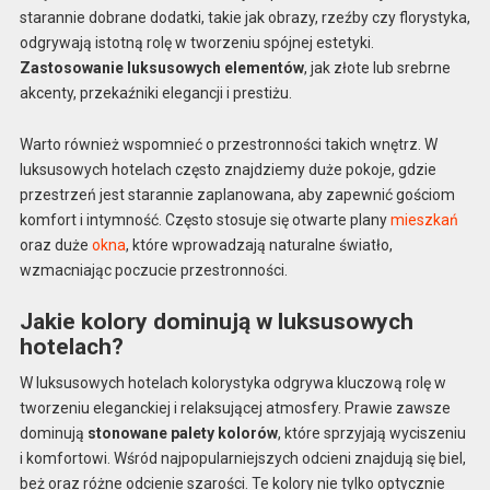
starannie dobrane dodatki, takie jak obrazy, rzeźby czy florystyka,
odgrywają istotną rolę w tworzeniu spójnej estetyki.
Zastosowanie luksusowych elementów
, jak złote lub srebrne
akcenty, przekaźniki elegancji i prestiżu.
Warto również wspomnieć o przestronności takich wnętrz. W
luksusowych hotelach często znajdziemy duże pokoje, gdzie
przestrzeń jest starannie zaplanowana, aby zapewnić gościom
komfort i intymność. Często stosuje się otwarte plany
mieszkań
oraz duże
okna
, które wprowadzają naturalne światło,
wzmacniając poczucie przestronności.
Jakie kolory dominują w luksusowych
hotelach?
W luksusowych hotelach kolorystyka odgrywa kluczową rolę w
tworzeniu eleganckiej i relaksującej atmosfery. Prawie zawsze
dominują
stonowane palety kolorów
, które sprzyjają wyciszeniu
i komfortowi. Wśród najpopularniejszych odcieni znajdują się biel,
beż oraz różne odcienie szarości. Te kolory nie tylko optycznie