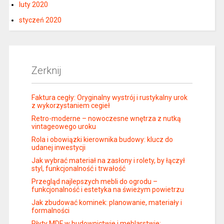
luty 2020
styczeń 2020
Zerknij
Faktura cegły: Oryginalny wystrój i rustykalny urok
z wykorzystaniem cegieł
Retro-moderne – nowoczesne wnętrza z nutką
vintageowego uroku
Rola i obowiązki kierownika budowy: klucz do
udanej inwestycji
Jak wybrać materiał na zasłony i rolety, by łączył
styl, funkcjonalność i trwałość
Przegląd najlepszych mebli do ogrodu –
funkcjonalność i estetyka na świeżym powietrzu
Jak zbudować kominek: planowanie, materiały i
formalności
Płyty MDF w budownictwie i meblarstwie: