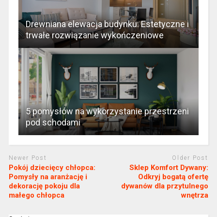
Drewniana elewacja budynku: Estetyczne i
trwałe rozwiązanie wykończeniowe
5 pomysłów na wykorzystanie przestrzeni
pod schodami
Newer Post
Older Post
Pokój dziecięcy chłopca:
Sklep Komfort Dywany:
Pomysły na aranżację i
Odkryj bogatą ofertę
dekorację pokoju dla
dywanów dla przytulnego
małego chłopca
wnętrza