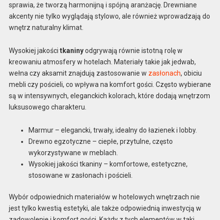
sprawia, że tworzą harmonijną i spójną aranżację. Drewniane
akcenty nie tylko wyglądają stylowo, ale również wprowadzają do
wnętrz naturalny klimat.
Wysokiej jakości
tkaniny
odgrywają równie istotną rolę w
kreowaniu atmosfery w hotelach. Materiały takie jak jedwab,
wełna czy aksamit znajdują zastosowanie w
zasłonach
, obiciu
mebli czy pościeli, co wpływa na komfort gości. Często wybierane
są w intensywnych, eleganckich kolorach, które dodają wnętrzom
luksusowego charakteru.
Marmur – elegancki, trwały, idealny do łazienek i lobby.
Drewno egzotyczne – ciepłe, przytulne, często
wykorzystywane w meblach.
Wysokiej jakości tkaniny – komfortowe, estetyczne,
stosowane w zasłonach i pościeli.
Wybór odpowiednich materiałów w hotelowych wnętrzach nie
jest tylko kwestią estetyki, ale także odpowiednią inwestycją w
zadowolenie i komfort gości. Każdy z tych elementów w taki